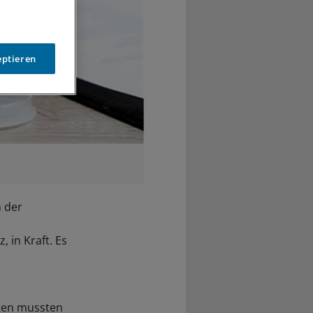
eptieren
n der
 in Kraft. Es
ten mussten