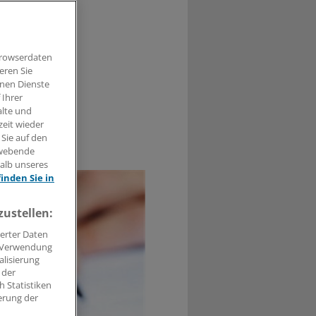
echende Gesetz
e".
Browserdaten
eren Sie
hnen Dienste
 Ihrer
alte und
zeit wieder
 Sie auf den
1
hwebende
halb unseres
finden Sie in
zustellen:
erter Daten
. Verwendung
alisierung
 der
 Statistiken
erung der