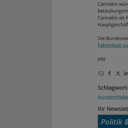
Cannabis würd
betäubungsmit
Cannabis als 
Hauptgeschäft
Die Bundesve
Faktenblatt z
(eb)
Schlagwort
Arzneimittelpo
Ihr Newsle
Politik