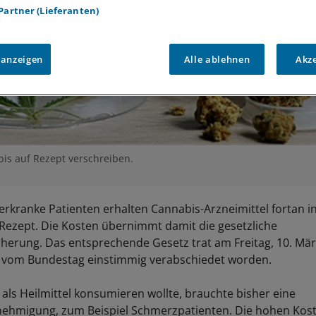
 Partner (Lieferanten)
 anzeigen
Alle ablehnen
Akz
bis auf Rezept verschreiben.
rkranke Patienten erhalten Cannabis-Arzneimittel fortan i
Rezept. Die Kosten übernimmt damit die gesetzliche
herung. Das entsprechende Gesetz trat am Freitag, 10. März,
r vom Bundestag einstimmig verabschiedet worden.
als Heilmittel konsumieren wollte, brauchte bisher eine
hmigung, zum Beispiel Schmerzpatienten. Die hohen Kos