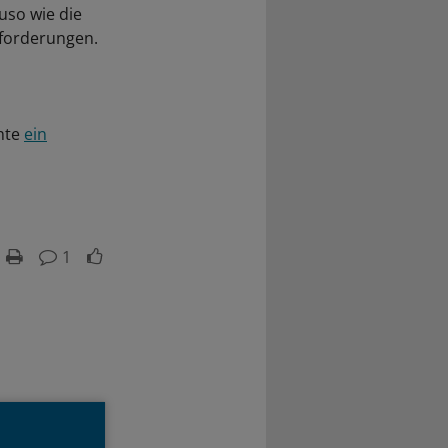
uso wie die
nforderungen.
hte
ein
1