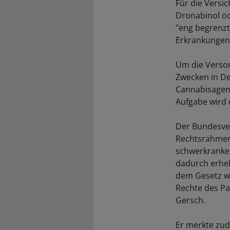
Für die Versi
Dronabinol od
"eng begrenz
Erkrankungen 
Um die Versor
Zwecken in De
Cannabisagent
Aufgabe wird 
Der Bundesver
Rechtsrahmen"
schwerkranker
dadurch erheb
dem Gesetz wir
Rechte des Pa
Gersch.
Er merkte zud