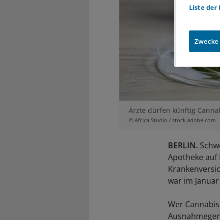
Liste der
Zwecke
Ärzte dürfen künftig Canna
© Africa Studio / stock.adobe.com
BERLIN.
Schwe
Apotheke auf 
Krankenversic
war im Janua
Wer Cannabis 
Ausnahmegene