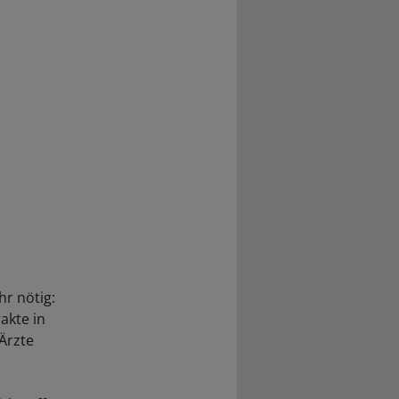
r nötig:
akte in
 Ärzte