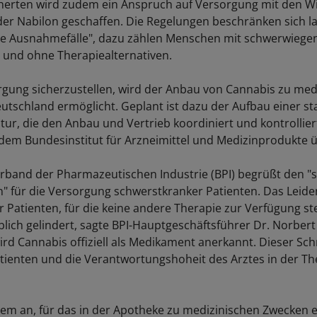
cherten wird zudem ein Anspruch auf Versorgung mit den Wi
er Nabilon geschaffen. Die Regelungen beschränken sich la
te Ausnahmefälle", dazu zählen Menschen mit schwerwiege
und ohne Therapiealternativen.
gung sicherzustellen, wird der Anbau von Cannabis zu med
utschland ermöglicht. Geplant ist dazu der Aufbau einer st
ur, die den Anbau und Vertrieb koordiniert und kontrollier
dem Bundesinstitut für Arzneimittel und Medizinprodukte 
band der Pharmazeutischen Industrie (BPI) begrüßt den "s
 für die Versorgung schwerstkranker Patienten. Das Leide
 Patienten, für die keine andere Therapie zur Verfügung st
lich gelindert, sagte BPI-Hauptgeschäftsführer Dr. Norbert
d Cannabis offiziell als Medikament anerkannt. Dieser Schri
tienten und die Verantwortungshoheit des Arztes in der The
em an, für das in der Apotheke zu medizinischen Zwecken e