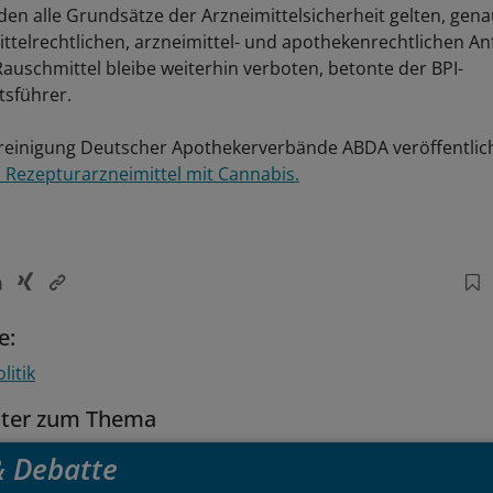
en alle Grundsätze der Arzneimittelsicherheit gelten, gena
telrechtlichen, arzneimittel- und apothekenrechtlichen A
Rauschmittel bleibe weiterhin verboten, betonte der BPI-
sführer.
reinigung Deutscher Apothekerverbände ABDA veröffentlic
u Rezepturarzneimittel mit Cannabis.
e:
litik
tter zum Thema
 & Debatte