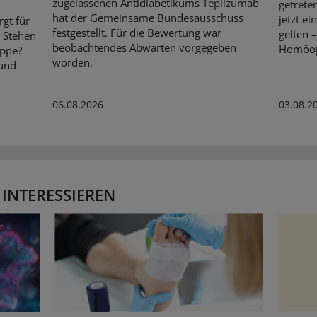
zugelassenen Antidiabetikums Teplizumab
getrete
hat der Gemeinsame Bundesausschuss
jetzt e
rgt für
festgestellt. Für die Bewertung war
gelten 
. Stehen
beobachtendes Abwarten vorgegeben
Homöopa
ippe?
worden.
 und
06.08.2026
03.08.2
 INTERESSIEREN