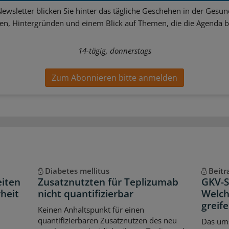
ewsletter blicken Sie hinter das tägliche Geschehen in der Gesund
sen, Hintergründen und einem Blick auf Themen, die die Agenda 
14-tägig, donnerstags
Zum Abonnieren bitte anmelden
Diabetes mellitus
Beitr
eiten
Zusatznutzten für Teplizumab
GKV-Sp
heit
nicht quantifizierbar
Welch
greif
Keinen Anhaltspunkt für einen
quantifizierbaren Zusatznutzen des neu
Das ums