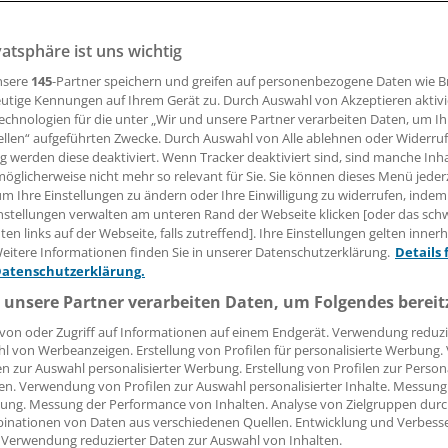
vatsphäre ist uns wichtig
Kassenrezept: An diesem Freitag (10. März) ist das entspr
eten. Pharmavertreter sprechen von einer "soliden Rechtslag
nsere
145
-Partner speichern und greifen auf personenbezogene Daten wie 
utige Kennungen auf Ihrem Gerät zu. Durch Auswahl von Akzeptieren aktivi
echnologien für die unter „Wir und unsere Partner verarbeiten Daten, um I
ellen“ aufgeführten Zwecke. Durch Auswahl von Alle ablehnen oder Widerruf
10.03.2017, 12:01 Uhr
ng werden diese deaktiviert. Wenn Tracker deaktiviert sind, sind manche Inh
öglicherweise nicht mehr so relevant für Sie. Sie können dieses Menü jeder
um Ihre Einstellungen zu ändern oder Ihre Einwilligung zu widerrufen, indem
nstellungen verwalten am unteren Rand der Webseite klicken [oder das sc
en links auf der Webseite, falls zutreffend]. Ihre Einstellungen gelten inner
eitere Informationen finden Sie in unserer Datenschutzerklärung.
Details 
Datenschutzerklärung.
 unsere Partner verarbeiten Daten, um Folgendes bereit
von oder Zugriff auf Informationen auf einem Endgerät. Verwendung reduzi
l von Werbeanzeigen. Erstellung von Profilen für personalisierte Werbung
en zur Auswahl personalisierter Werbung. Erstellung von Profilen zur Person
en. Verwendung von Profilen zur Auswahl personalisierter Inhalte. Messung
ung. Messung der Performance von Inhalten. Analyse von Zielgruppen durch
inationen von Daten aus verschiedenen Quellen. Entwicklung und Verbess
 Verwendung reduzierter Daten zur Auswahl von Inhalten.