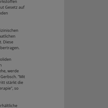
rkstoffen
ut Gesetz auf
nden
izinischen
aatlichen
t. Diese
übertragen.
oliden
n
ehe, werde
 Gerbsch. "Mit
tt stärkt die
rapie", so
rhältliche