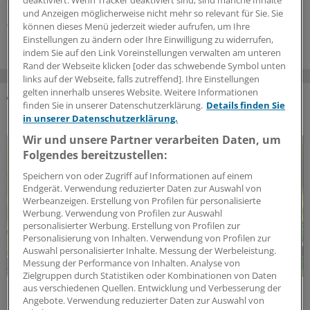
dar.
deaktiviert. Wenn Tracker deaktiviert sind, sind manche Inhalte
und Anzeigen möglicherweise nicht mehr so relevant für Sie. Sie
07.07.2026
können dieses Menü jederzeit wieder aufrufen, um Ihre
Einstellungen zu ändern oder Ihre Einwilligung zu widerrufen,
indem Sie auf den Link Voreinstellungen verwalten am unteren
Rand der Webseite klicken [oder das schwebende Symbol unten
links auf der Webseite, falls zutreffend]. Ihre Einstellungen
gelten innerhalb unseres Website. Weitere Informationen
finden Sie in unserer Datenschutzerklärung.
Details finden Sie
DAS KÖNNTE SIE AUCH INTERESSIEREN
in unserer Datenschutzerklärung.
Wir und unsere Partner verarbeiten Daten, um
Folgendes bereitzustellen:
Speichern von oder Zugriff auf Informationen auf einem
Endgerät. Verwendung reduzierter Daten zur Auswahl von
Werbeanzeigen. Erstellung von Profilen für personalisierte
Werbung. Verwendung von Profilen zur Auswahl
personalisierter Werbung. Erstellung von Profilen zur
Personalisierung von Inhalten. Verwendung von Profilen zur
Auswahl personalisierter Inhalte. Messung der Werbeleistung.
Messung der Performance von Inhalten. Analyse von
Zielgruppen durch Statistiken oder Kombinationen von Daten
aus verschiedenen Quellen. Entwicklung und Verbesserung der
Klimawandel und Gesundheitswesen
Angebote. Verwendung reduzierter Daten zur Auswahl von
Klimaschutz und Gesundheit: