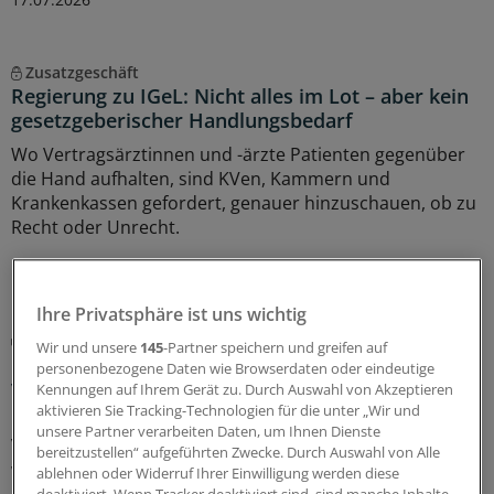
Zusatzgeschäft
Regierung zu IGeL: Nicht alles im Lot – aber kein
gesetzgeberischer Handlungsbedarf
Wo Vertragsärztinnen und -ärzte Patienten gegenüber
die Hand aufhalten, sind KVen, Kammern und
Krankenkassen gefordert, genauer hinzuschauen, ob zu
Recht oder Unrecht.
16.07.2026
Ihre Privatsphäre ist uns wichtig
MedEvac-Programm
Wir und unsere
145
-Partner speichern und greifen auf
BMG informiert über Leistungsabrechnung für
personenbezogene Daten wie Browserdaten oder eindeutige
verwundete ukrainische Soldaten
Kennungen auf Ihrem Gerät zu. Durch Auswahl von Akzeptieren
aktivieren Sie Tracking-Technologien für die unter „Wir und
Ukrainische Soldatinnen und Soldaten, die nach einer
unsere Partner verarbeiten Daten, um Ihnen Dienste
Verwundung in Deutschland medizinisch versorgt
bereitzustellen“ aufgeführten Zwecke. Durch Auswahl von Alle
werden, stellen abrechnungstechnisch einen Sonderfall
ablehnen oder Widerruf Ihrer Einwilligung werden diese