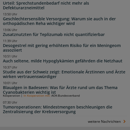
Urteil: Sprechstundenbedarf nicht mehr als
Defekturarzneimittel
13:50 Uhr
Geschlechtersensible Versorgung: Warum sie auch in der
orthopädischen Reha wichtiger wird
13:06 Uhr
Zusatznutzten für Teplizumab nicht quantifizierbar
11:39 Uhr
Desogestrel mit gering erhöhtem Risiko für ein Meningeom
assoziiert
10:51 Uhr
Auch seltene, milde Hypoglykämien gefährden die Netzhaut
10:37 Uhr
Studie aus der Schweiz zeigt: Emotionale Ärztinnen und Ärzte
wirken vertrauenswürdiger
10:01 Uhr
Blaualgen in Badeseen: Was für Ärzte rund um das Thema
Cyanobakterien wichtig ist
Kooperation
|
In Kooperation mit:
AOK-Bundesverband
07:30 Uhr
Tumoroperationen: Mindestmengen beschleunigen die
Zentralisierung der Krebsversorgung
weitere Nachrichten