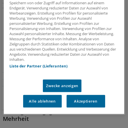
ASV vorlegen - die Studie muss bis Ende März 2017
Speichern von oder Zugriff auf Informationen auf einem
Endgerät. Verwendung reduzierter Daten zur Auswahl von
vorliegen.
Werbeanzeigen. Erstellung von Profilen für personalisierte
Werbung. Verwendung von Profilen zur Auswahl
Im laufenden Jahr wird der GBA weitere Beschlüsse zu
personalisierter Werbung. Erstellung von Profilen zur
Personalisierung von Inhalten. Verwendung von Profilen zur
den Themen gynäkologische Tumore und zu pulmonaler
Auswahl personalisierter Inhalte. Messung der Werbeleistung.
Hypertonie fassen, heißt es. 2016 werde die Reihenfolge,
Messung der Performance von Inhalten. Analyse von
in der der GBA über die Aufnahme neuer Erkrankungen
Zielgruppen durch Statistiken oder Kombinationen von Daten
aus verschiedenen Quellen. Entwicklung und Verbesserung der
in die ASV berät, "zeitnah erneut zur Diskussion" gestellt.
Angebote. Verwendung reduzierter Daten zur Auswahl von
Inhalten.
Im Dezember 2015 beschloss der GBA,
dass
Liste der Partner (Lieferanten)
niedergelassene Ärzte, die ihre besondere Qualifikation
über eine Zulassung ihrer KV erworben haben, leichter
den Weg in die ASV finden können.
Dies könne
Zwecke anzeigen
beispielsweise für Internisten gelten, die an der
Onkologievereinbarung teilnehmen.
Alle ablehnen
Akzeptieren
Vertragsärzte gegenüber Kliniken in der
Mehrheit