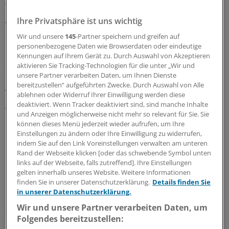
der Erkrankungsbilder vor.
Ihre Privatsphäre ist uns wichtig
Von den bundesweit rund 8000 Patienten mit Marfan-
Wir und unsere
145
-Partner speichern und greifen auf
Syndrom wird kein einziger in der ASV behandelt, da es
personenbezogene Daten wie Browserdaten oder eindeutige
bisher an Versorgungsteams fehle, hat der GKV-
Kennungen auf Ihrem Gerät zu. Durch Auswahl von Akzeptieren
Spitzenverband mitgeteilt. Der entsprechende
aktivieren Sie Tracking-Technologien für die unter „Wir und
Richtlinienbeschluss des GBA war im Juni 2015 in Kraft
unsere Partner verarbeiten Daten, um Ihnen Dienste
bereitzustellen“ aufgeführten Zwecke. Durch Auswahl von Alle
getreten.
ablehnen oder Widerruf Ihrer Einwilligung werden diese
deaktiviert. Wenn Tracker deaktiviert sind, sind manche Inhalte
Weitere Beschlüsse stehen an
und Anzeigen möglicherweise nicht mehr so relevant für Sie. Sie
können dieses Menü jederzeit wieder aufrufen, um Ihre
Der neue sektorenverbindende Versorgungsbereich
Einstellungen zu ändern oder Ihre Einwilligung zu widerrufen,
indem Sie auf den Link Voreinstellungen verwalten am unteren
habe eine "zwar steigende, aber wegen der kurzen Zeit
Rand der Webseite klicken [oder das schwebende Symbol unten
in der Versorgungspraxis und der noch auf wenige
links auf der Webseite, falls zutreffend]. Ihre Einstellungen
Krankheiten beschränkten Konkretisierungen noch
gelten innerhalb unseres Website. Weitere Informationen
finden Sie in unserer Datenschutzerklärung.
Details finden Sie
begrenzte Versorgungsrelevanz", heißt es seitens der
in unserer Datenschutzerklärung.
Regierung. Fünf Jahre nach dem Start müssen KBV, GKV-
Wir und unsere Partner verarbeiten Daten, um
Spitzenverband und die Deutsche
Folgendes bereitzustellen:
Krankenhausgesellschaft erstmals eine Evaluation der