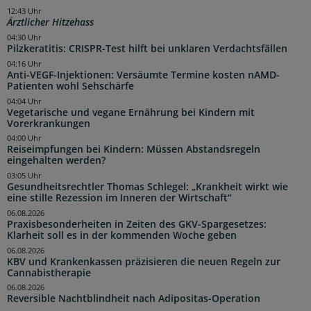
12:43 Uhr
Ärztlicher Hitzehass
04:30 Uhr
Pilzkeratitis: CRISPR-Test hilft bei unklaren Verdachtsfällen
04:16 Uhr
Anti-VEGF-Injektionen: Versäumte Termine kosten nAMD-
Patienten wohl Sehschärfe
04:04 Uhr
Vegetarische und vegane Ernährung bei Kindern mit
Vorerkrankungen
04:00 Uhr
Reiseimpfungen bei Kindern: Müssen Abstandsregeln
eingehalten werden?
03:05 Uhr
Gesundheitsrechtler Thomas Schlegel: „Krankheit wirkt wie
eine stille Rezession im Inneren der Wirtschaft“
06.08.2026
Praxisbesonderheiten in Zeiten des GKV-Spargesetzes:
Klarheit soll es in der kommenden Woche geben
06.08.2026
KBV und Krankenkassen präzisieren die neuen Regeln zur
Cannabistherapie
06.08.2026
Reversible Nachtblindheit nach Adipositas-Operation