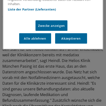
eine gute Vorarbeit für den direkten Austausch mit
Inhalten.
Kliniken. Während bundesweit
noch auf den
Liste der Partner (Lieferanten)
Notfalldatensatz
und die Anbindung des stationären
Sektors an den Medikationsplan (der erst 2019 als
Zwecke anzeigen
elektronische Variante kommen soll) gewartet wird,
haben die Münchener Netzärzte Anfang Dezember ihren
Datenserver für den Austausch von Notfalldaten mit der
Alle ablehnen
Akzeptieren
ersten Klinik in Betrieb genommen. "Wir haben uns für
den Start für die Helios Kliniken als Partner entschieden,
weil der Klinikkonzern bereits mit medatixx
zusammenarbeitet", sagt Heindl. Die Helios Klinik
München Pasing ist das erste Haus, das an den
Datenstrom angeschlossen wurde. Das Netz hat sich
vorab mit den Notfallmedizinern ausgetauscht, welche
Daten für die Klinikärzte interessant sind. Heindl: "Es
sind genau unsere Behandlungsdaten: also aktuelle
Diagnosen, laufende Medikation und
Befundzusammenfassung." Zusätzlich wünsche sich die