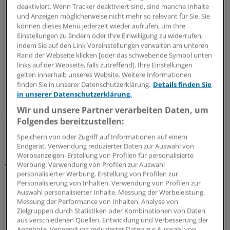
Informationen vollautomatisch im Hintergrund abläuft.
deaktiviert. Wenn Tracker deaktiviert sind, sind manche Inhalte
und Anzeigen möglicherweise nicht mehr so relevant für Sie. Sie
können dieses Menü jederzeit wieder aufrufen, um Ihre
Ein Vernetzungsgrad, der sich nun doppelt auszahlt:
Einstellungen zu ändern oder Ihre Einwilligung zu widerrufen,
"Allein der manuell angestoßene Datenaustausch führt
indem Sie auf den Link Voreinstellungen verwalten am unteren
bei den vernetzten Praxen zu einer Zeitersparnis von 20
Rand der Webseite klicken [oder das schwebende Symbol unten
links auf der Webseite, falls zutreffend]. Ihre Einstellungen
bis 30 Prozent", so Brucks. Das liege daran, dass die
gelten innerhalb unseres Website. Weitere Informationen
Medizinischen Fachangestellten keine Zeit mehr am
finden Sie in unserer Datenschutzerklärung.
Details finden Sie
Faxgerät verbringen, keine Nummern mehr eingeben
in unserer Datenschutzerklärung.
sowie keine Übermittlung prüfen müssten und vor allem
Wir und unsere Partner verarbeiten Daten, um
auch daran, dass keine per Fax erhaltenen
Folgendes bereitzustellen:
Behandlungsdaten umständlich gescannt und dann in
Speichern von oder Zugriff auf Informationen auf einem
die Karteikartei des jeweiligen Patienten manuell
Endgerät. Verwendung reduzierter Daten zur Auswahl von
eingefügt werden müssten. Das alles dauert in den
Werbeanzeigen. Erstellung von Profilen für personalisierte
Werbung. Verwendung von Profilen zur Auswahl
vernetzten Praxen weniger als 20 Sekunden, berichten
personalisierter Werbung. Erstellung von Profilen zur
Heindl und Brucks.
Personalisierung von Inhalten. Verwendung von Profilen zur
Auswahl personalisierter Inhalte. Messung der Werbeleistung.
E-Notfalldaten einmal anders
Messung der Performance von Inhalten. Analyse von
Zielgruppen durch Statistiken oder Kombinationen von Daten
aus verschiedenen Quellen. Entwicklung und Verbesserung der
Die bereits im Netz versandten Daten sind aber auch
Angebote. Verwendung reduzierter Daten zur Auswahl von