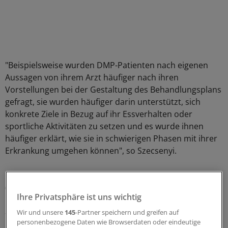
"Beispielsweise wurden DMP-Patienten nach eigenen
Aussagen von ihrem Arzt häufiger nach ihren
Vorstellungen bei der Gestaltung des Behandlungsplans
gefragt, sie wurden häufiger darin unterstützt, sich
konkrete Ziele in Bezug auf ihr Essverhalten oder
sportliche Aktivitäten zu setzen und es wurde ihnen
häufiger erklärt, wie sie in schwierigen Phasen mit ihrer
Erkrankung umgehen können", so Szecsenyi.
Die genauen Ergebnisse der sogenannten ELSID-Studie
(Evaluation of a Large Scale Implementation of Disease
Ihre Privatsphäre ist uns wichtig
Management Programmes) kündigte er für Ende 2008
an.
Wir und unsere
145
-Partner speichern und greifen auf
personenbezogene Daten wie Browserdaten oder eindeutige