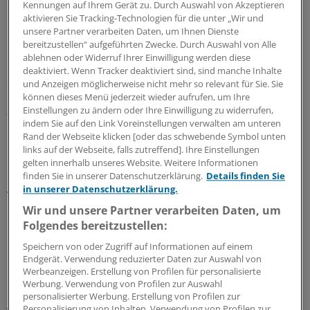
Kennungen auf Ihrem Gerät zu. Durch Auswahl von Akzeptieren
In der ELSID-Studie werden derzeit unter anderem
aktivieren Sie Tracking-Technologien für die unter „Wir und
Daten von 7800 Diabetikern, die in ein DMP
unsere Partner verarbeiten Daten, um Ihnen Dienste
eingeschrieben sind und in 74 Hausarztpraxen in
bereitzustellen“ aufgeführten Zwecke. Durch Auswahl von Alle
ablehnen oder Widerruf Ihrer Einwilligung werden diese
Rheinland-Pfalz und Sachsen-Anhalt betreut werden,
deaktiviert. Wenn Tracker deaktiviert sind, sind manche Inhalte
ausgewertet.
und Anzeigen möglicherweise nicht mehr so relevant für Sie. Sie
können dieses Menü jederzeit wieder aufrufen, um Ihre
Ziel der Studie von AOK und den Heidelberger
Einstellungen zu ändern oder Ihre Einwilligung zu widerrufen,
indem Sie auf den Link Voreinstellungen verwalten am unteren
Medizinern ist es, die Behandlungsergebnisse eines
Rand der Webseite klicken [oder das schwebende Symbol unten
DMP im Vergleich zur Routinetherapie zu vergleichen.
links auf der Webseite, falls zutreffend]. Ihre Einstellungen
Dazu wird unter anderem die Versorgung im DMP mit
gelten innerhalb unseres Website. Weitere Informationen
finden Sie in unserer Datenschutzerklärung.
Details finden Sie
den Daten von 12 800 Diabetikern aus 400 Praxen
in unserer Datenschutzerklärung.
verglichen, die nicht am Programm teilnehmen.
Wir und unsere Partner verarbeiten Daten, um
Folgendes bereitzustellen:
Um die genaue Sichtweise der Patienten zu erfassen,
befragten die Heidelberger Wissenschaftler zudem in
Speichern von oder Zugriff auf Informationen auf einem
Endgerät. Verwendung reduzierter Daten zur Auswahl von
einer Teilstichprobe 865 DMP-Teilnehmer und 534 Nicht-
Werbeanzeigen. Erstellung von Profilen für personalisierte
DMP-Teilnehmer unter anderem nach dem persönlichen
Werbung. Verwendung von Profilen zur Auswahl
Erleben der Versorgungsqualität. Die Ergebnisse
personalisierter Werbung. Erstellung von Profilen zur
Personalisierung von Inhalten. Verwendung von Profilen zur
wurden in einer Punkteskala von 1-5 zusammengefasst.