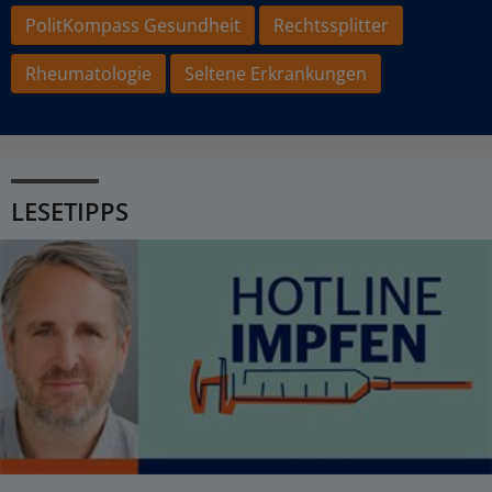
PolitKompass Gesundheit
Rechtssplitter
Rheumatologie
Seltene Erkrankungen
LESETIPPS