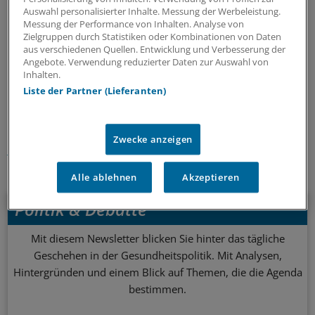
Auswahl personalisierter Inhalte. Messung der Werbeleistung.
"DMP-Teilnehmer schätzten mit 3,21 von 5 möglichen
Messung der Performance von Inhalten. Analyse von
Punkten die Behandlung signifikant besser ein als Nicht-
Zielgruppen durch Statistiken oder Kombinationen von Daten
aus verschiedenen Quellen. Entwicklung und Verbesserung der
DMP-Teilnehmer (2,86 Punkte)", so Szecsenyi.
Angebote. Verwendung reduzierter Daten zur Auswahl von
Inhalten.
0
Liste der Partner (Lieferanten)
Schlagworte:
Zwecke anzeigen
Krankenkassen
Diabetes mellitus
Ihr Newsletter zum Thema
Alle ablehnen
Akzeptieren
Politik & Debatte
Mit diesem Newsletter blicken Sie hinter das tägliche
Geschehen in der Gesundheitspolitik. Mit Analysen,
Hintergründen und einem Blick auf Themen, die die Agenda
bestimmen.