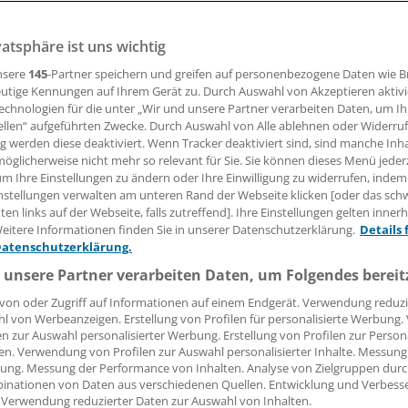
ung sind“
vatsphäre ist uns wichtig
nsere
145
-Partner speichern und greifen auf personenbezogene Daten wie 
inforschungsgesetz, Ende Oktober 2024 verabschiedet, sol
utige Kennungen auf Ihrem Gerät zu. Durch Auswahl von Akzeptieren aktivi
zin made in Germany“ reanimiert werden. Beim Hauptstadt
echnologien für die unter „Wir und unsere Partner verarbeiten Daten, um I
 ein erstes – vorsichtig optimistisches – Fazit.
ellen“ aufgeführten Zwecke. Durch Auswahl von Alle ablehnen oder Widerruf
ng werden diese deaktiviert. Wenn Tracker deaktiviert sind, sind manche Inh
öglicherweise nicht mehr so relevant für Sie. Sie können dieses Menü jeder
um Ihre Einstellungen zu ändern oder Ihre Einwilligung zu widerrufen, indem
 Leserin, lieber Leser,
nstellungen verwalten am unteren Rand der Webseite klicken [oder das sc
en links auf der Webseite, falls zutreffend]. Ihre Einstellungen gelten inner
tändigen Beitrag können Sie lesen, sobald Sie sich eingelogg
eitere Informationen finden Sie in unserer Datenschutzerklärung.
Details 
Datenschutzerklärung.
Jetzt anmelden »
Kostenlos registriere
 unsere Partner verarbeiten Daten, um Folgendes bereit
 vergessen?
von oder Zugriff auf Informationen auf einem Endgerät. Verwendung reduzi
es Problem beim Login?
l von Werbeanzeigen. Erstellung von Profilen für personalisierte Werbung
en zur Auswahl personalisierter Werbung. Erstellung von Profilen zur Person
en. Verwendung von Profilen zur Auswahl personalisierter Inhalte. Messung
dung ist mit wenigen Klicks erledigt und kostenlos.
ung. Messung der Performance von Inhalten. Analyse von Zielgruppen durch
teile des kostenlosen Login:
inationen von Daten aus verschiedenen Quellen. Entwicklung und Verbess
 Verwendung reduzierter Daten zur Auswahl von Inhalten.