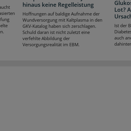
Gluko
hinaus keine Regelleistung
aucht
Lot? 
asierten
Hoffnungen auf baldige Aufnahme der
Ursac
pfung
Wundversorgung mit Kaltplasma in den
elte
Ist der 
GKV-Katalog haben sich zerschlagen.
n.
Diabetes
Schuld daran ist nicht zuletzt eine
auch an
verfehlte Abbildung der
dahinter
Versorgungsrealität im EBM.