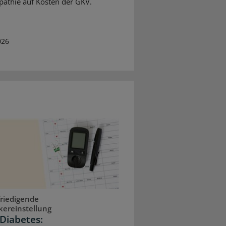
thie auf Kosten der GKV.
026
riedigende
kereinstellung
Diabetes: