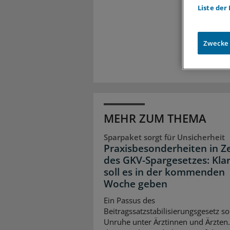
Meh
Liste der
Exkl
Zugr
Zwecke
MEHR ZUM THEMA
Sparpaket sorgt für Unsicherheit
Praxisbesonderheiten in Z
des GKV-Spargesetzes: Klar
soll es in der kommenden
Woche geben
Ein Passus des
Beitragssatzstabilisierungsgesetz so
Unruhe unter Ärztinnen und Ärzten