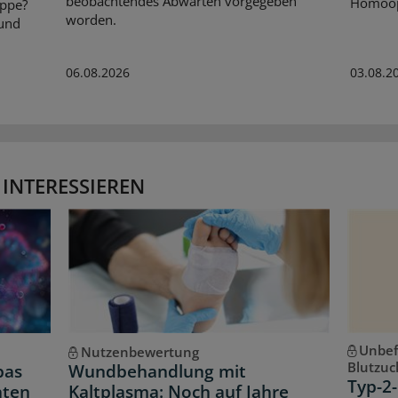
beobachtendes Abwarten vorgegeben
Homöopa
ippe?
worden.
 und
06.08.2026
03.08.2
 INTERESSIEREN
Unbef
Nutzenbewertung
Blutzuc
pas
Wundbehandlung mit
Typ-2-
hten
Kaltplasma: Noch auf Jahre