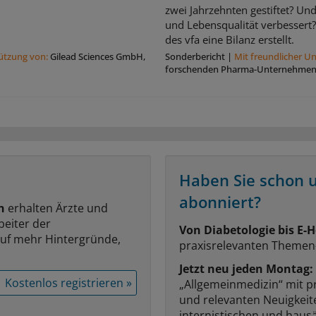
zwei Jahrzehnten gestiftet? Un
und Lebensqualität verbessert?
des vfa eine Bilanz erstellt.
tützung von:
Gilead Sciences GmbH,
Sonderbericht
|
Mit freundlicher U
forschenden Pharma-Unternehmen 
Haben Sie schon 
abonniert?
n
erhalten Ärzte und
beiter der
Von Diabetologie bis E-H
auf mehr Hintergründe,
praxisrelevanten Themen
Jetzt neu jeden Montag:
Kostenlos registrieren »
„Allgemeinmedizin“ mit p
und relevanten Neuigkei
internistischen und hausä