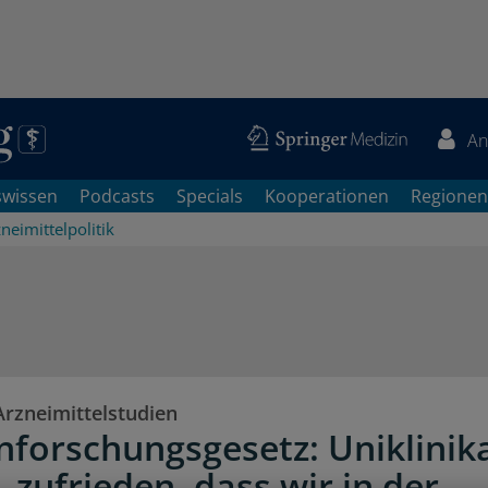
An
swissen
Podcasts
Specials
Kooperationen
Regionen
neimittelpolitik
Arzneimittelstudien
nforschungsgesetz: Uniklinik
„zufrieden, dass wir in der