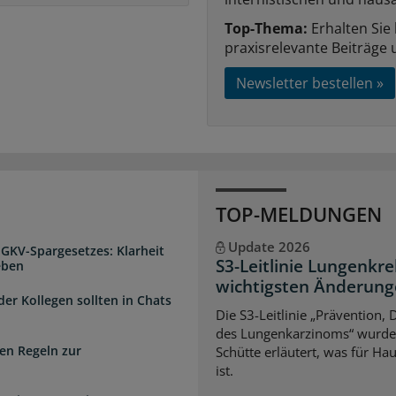
Top-Thema:
Erhalten Sie
praxisrelevante Beiträge 
Newsletter bestellen »
TOP-MELDUNGEN
Update 2026
 GKV-Spargesetzes: Klarheit
S3-Leitlinie Lungenkre
eben
wichtigsten Änderun
der Kollegen sollten in Chats
Die S3-Leitlinie „Prävention,
des Lungenkarzinoms“ wurde a
en Regeln zur
Schütte erläutert, was für Ha
ist.