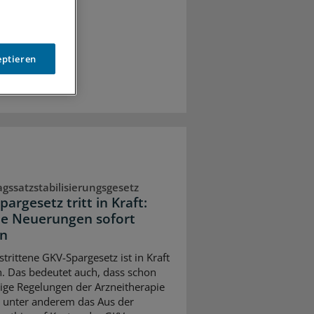
eptieren
agssatzstabilisierungsgesetz
argesetz tritt in Kraft:
e Neuerungen sofort
en
trittene GKV-Spargesetz ist in Kraft
n. Das bedeutet auch, dass schon
inige Regelungen der Arzneitherapie
– unter anderem das Aus der