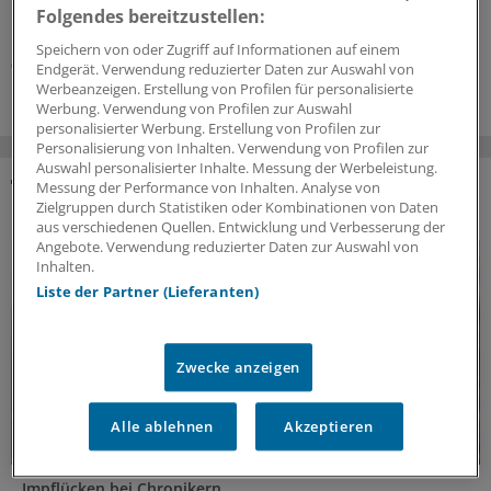
Praxisbesonderheiten auf der Kippe? Oder eher doch
Folgendes bereitzustellen:
nicht? Kassenärzte und Krankenkassen verhandeln.
Speichern von oder Zugriff auf Informationen auf einem
06.08.2026
Endgerät. Verwendung reduzierter Daten zur Auswahl von
Werbeanzeigen. Erstellung von Profilen für personalisierte
Werbung. Verwendung von Profilen zur Auswahl
personalisierter Werbung. Erstellung von Profilen zur
Personalisierung von Inhalten. Verwendung von Profilen zur
Auswahl personalisierter Inhalte. Messung der Werbeleistung.
Messung der Performance von Inhalten. Analyse von
DAS KÖNNTE SIE AUCH INTERESSIEREN
Zielgruppen durch Statistiken oder Kombinationen von Daten
aus verschiedenen Quellen. Entwicklung und Verbesserung der
Angebote. Verwendung reduzierter Daten zur Auswahl von
Inhalten.
Liste der Partner (Lieferanten)
Zwecke anzeigen
Alle ablehnen
Akzeptieren
Impflücken bei Chronikern