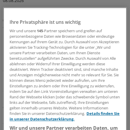
08.08.2026
G-BA / Innovationsfonds
Ihre Privatsphäre ist uns wichtig
App-basiertes Monitoring hilft Frauen mit
Wir und unsere
145
-Partner speichern und greifen auf
metastasiertem Brustkrebs
personenbezogene Daten wie Browserdaten oder eindeutige
Der Innovationsausschuss beim Gemeinsamen
Kennungen auf Ihrem Gerät zu. Durch Auswahl von Akzeptieren
Bundesausschuss empfiehlt das Projekt „PRO B“ für
aktivieren Sie Tracking-Technologien für die unter „Wir und
unsere Partner verarbeiten Daten, um Ihnen Dienste
einen Transfer in die Regelversorgung. Drei
bereitzustellen“ aufgeführten Zwecke. Durch Auswahl von Alle
Krankenkassen wollen dies schon vorher anbieten.
ablehnen oder Widerruf Ihrer Einwilligung werden diese
deaktiviert. Wenn Tracker deaktiviert sind, sind manche Inhalte
07.08.2026
und Anzeigen möglicherweise nicht mehr so relevant für Sie. Sie
können dieses Menü jederzeit wieder aufrufen, um Ihre
Einstellungen zu ändern oder Ihre Einwilligung zu widerrufen,
Sparpaket sorgt für Unsicherheit
indem Sie auf den Link Voreinstellungen verwalten am unteren
Praxisbesonderheiten in Zeiten des GKV-
Rand der Webseite klicken [oder das schwebende Symbol unten
Spargesetzes: Klarheit soll es in der kommenden
links auf der Webseite, falls zutreffend]. Ihre Einstellungen
gelten innerhalb unseres Website. Weitere Informationen
Woche geben
finden Sie in unserer Datenschutzerklärung.
Details finden Sie
Ein Passus des Beitragssatzstabilisierungsgesetz sorgt
in unserer Datenschutzerklärung.
für Unruhe unter Ärztinnen und Ärzten. Stehen die
Wir und unsere Partner verarbeiten Daten, um