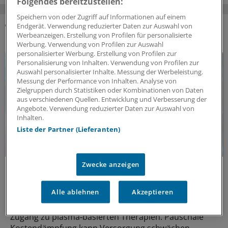
Folgendes bereitzustellen:
Speichern von oder Zugriff auf Informationen auf einem
Endgerät. Verwendung reduzierter Daten zur Auswahl von
Werbeanzeigen. Erstellung von Profilen für personalisierte
DAS KÖNNTE SIE AUCH INTERESSIEREN
Werbung. Verwendung von Profilen zur Auswahl
personalisierter Werbung. Erstellung von Profilen zur
Personalisierung von Inhalten. Verwendung von Profilen zur
Auswahl personalisierter Inhalte. Messung der Werbeleistung.
Messung der Performance von Inhalten. Analyse von
Zielgruppen durch Statistiken oder Kombinationen von Daten
aus verschiedenen Quellen. Entwicklung und Verbesserung der
Angebote. Verwendung reduzierter Daten zur Auswahl von
Inhalten.
Liste der Partner (Lieferanten)
Zwecke anzeigen
Politische Perspektive
Nationale Politik an Europas Gesundheitszielen
ausrichten
Alle ablehnen
Akzeptieren
Europas Gesundheitssicherheit braucht verlässlichen
Zugang zu plasma‑basierten Therapien. Pauschale
Kostendämpfung kann Versorgung schwächen -