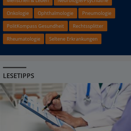
Menschen & Leben
Neurologie/Psychiatrie
Onkologie
Ophthalmologie
Pneumologie
PolitKompass Gesundheit
Rechtssplitter
Rheumatologie
Seltene Erkrankungen
LESETIPPS