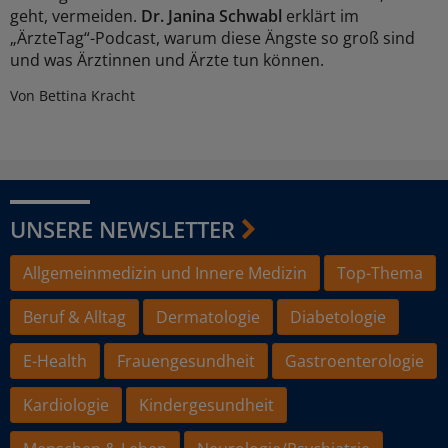
geht, vermeiden.
Dr. Janina Schwabl
erklärt im
„ÄrzteTag“-Podcast, warum diese Ängste so groß sind
und was Ärztinnen und Ärzte tun können.
Von Bettina Kracht
UNSERE NEWSLETTER
Allgemeinmedizin und Innere Medizin
Top-Thema
Beruf & Alltag
Dermatologie
Diabetologie
E-Health
Frauengesundheit
Gastroenterologie
Kardiologie
Kindergesundheit