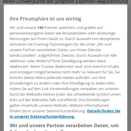
einen Schwerpunkt der jüngsten Experten-Begutachtung
bei der EMA: Auch gab es Zulassungsempfehlungen für
Wirkstoffe gegen Plaque-Psoriasis, primäre biliäre
Ihre Privatsphäre ist uns wichtig
Cholangitis, COVID-19, AMD und zerebrale
Adrenoleukodystrophie.
Wir und unsere
145
-Partner speichern und greifen auf
personenbezogene Daten wie Browserdaten oder eindeutige
24.07.2026
Kennungen auf Ihrem Gerät zu. Durch Auswahl von Akzeptieren
aktivieren Sie Tracking-Technologien für die unter „Wir und
unsere Partner verarbeiten Daten, um Ihnen Dienste
bereitzustellen“ aufgeführten Zwecke. Durch Auswahl von Alle
Arzneimittelpolitik
ablehnen oder Widerruf Ihrer Einwilligung werden diese
Sachverständige empfehlen drei Entlassungen
deaktiviert. Wenn Tracker deaktiviert sind, sind manche Inhalte
aus der Verschreibungspflicht
und Anzeigen möglicherweise nicht mehr so relevant für Sie. Sie
können dieses Menü jederzeit wieder aufrufen, um Ihre
Spektakuläres hat der Sachverständigenausschuss für
Einstellungen zu ändern oder Ihre Einwilligung zu widerrufen,
Verschreibungspflicht bei seiner jüngsten Sitzung nicht
indem Sie auf den Link Voreinstellungen verwalten am unteren
auf den Weg gebracht. Wirtschaftlich hätte vermutlich
Rand der Webseite klicken [oder das schwebende Symbol unten
der OTC-Switch topischen Prednisolons die meiste
links auf der Webseite, falls zutreffend]. Ihre Einstellungen
Bedeutung.
gelten innerhalb unseres Website. Weitere Informationen
finden Sie in unserer Datenschutzerklärung.
Details finden Sie
21.07.2026
in unserer Datenschutzerklärung.
Wir und unsere Partner verarbeiten Daten, um