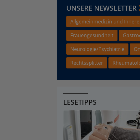
UNSERE NEWSLETTER
Allgemeinmedizin und Innere
Frauengesundheit
Gastro
Neurologie/Psychiatrie
On
Rechtssplitter
Rheumatol
LESETIPPS