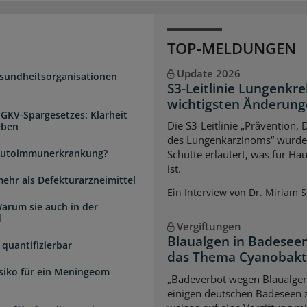
TOP-MELDUNGEN
Update 2026
esundheitsorganisationen
S3-Leitlinie Lungenkre
wichtigsten Änderun
 GKV-Spargesetzes: Klarheit
Die S3-Leitlinie „Prävention,
eben
des Lungenkarzinoms“ wurde a
e Autoimmunerkrankung?
Schütte erläutert, was für Ha
ist.
mehr als Defekturarzneimittel
Ein Interview von Dr. Miriam 
arum sie auch in der
d
Vergiftungen
Blaualgen in Badeseen
quantifizierbar
das Thema Cyanobakter
isiko für ein Meningeom
„Badeverbot wegen Blaualgen
einigen deutschen Badeseen