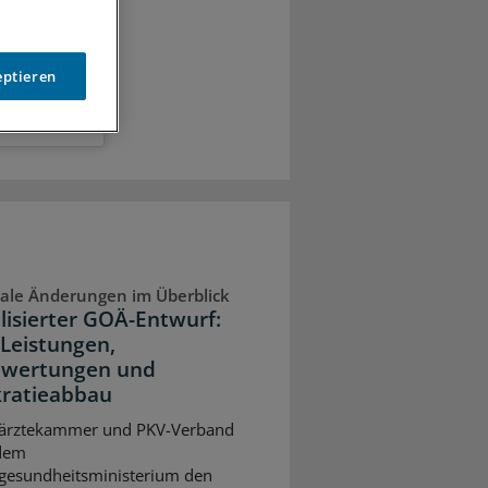
eptieren
ale Änderungen im Überblick
lisierter GOÄ-Entwurf:
Leistungen,
wertungen und
ratieabbau
ärztekammer und PKV-Verband
dem
gesundheitsministerium den