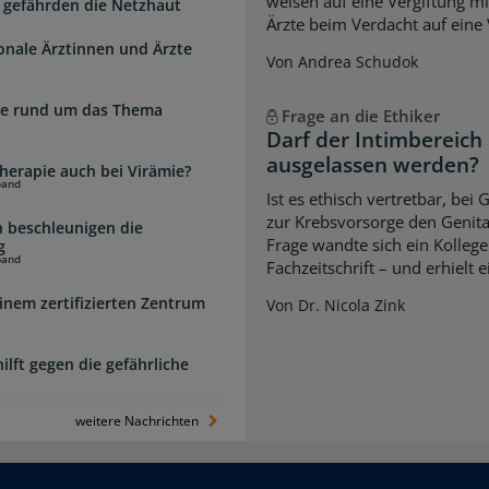
weisen auf eine Vergiftung m
 gefährden die Netzhaut
Ärzte beim Verdacht auf eine 
ionale Ärztinnen und Ärzte
Von Andrea Schudok
zte rund um das Thema
Frage an die Ethiker
Darf der Intimbereich
ausgelassen werden?
herapie auch bei Virämie?
band
Ist es ethisch vertretbar, b
zur Krebsvorsorge den Genita
 beschleunigen die
Frage wandte sich ein Kollege
g
band
Fachzeitschrift – und erhielt 
inem zertifizierten Zentrum
Von Dr. Nicola Zink
lft gegen die gefährliche
weitere Nachrichten