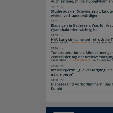
Auch seltene, milde Hypoglykämien
10:37 Uhr
Studie aus der Schweiz zeigt: Emot
wirken vertrauenswürdiger
10:01 Uhr
Blaualgen in Badeseen: Was für Är
Cyanobakterien wichtig ist
09:05 Uhr
HIV: Langwirksame antiretrovirale T
Kooperation
|
In Kooperation mit:
AOK-Bundesver
07:30 Uhr
Tumoroperationen: Mindestmengen
Zentralisierung der Krebsversorgun
Kooperation
|
In Kooperation mit:
AOK-Bundesver
07:20 Uhr
Krebsexpertin: „Die Versorgung in e
ist die beste“
04:30 Uhr
Diabetes und Vorhofflimmern: Das hi
Kombi