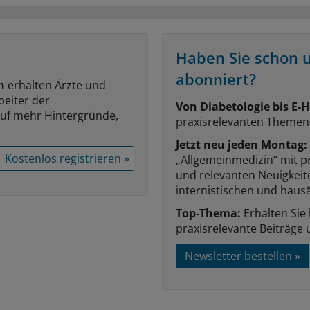
Haben Sie schon 
abonniert?
n
erhalten Ärzte und
beiter der
Von Diabetologie bis E-H
auf mehr Hintergründe,
praxisrelevanten Themen
Jetzt neu jeden Montag:
Kostenlos registrieren »
„Allgemeinmedizin“ mit p
und relevanten Neuigkei
internistischen und hausä
Top-Thema:
Erhalten Sie
praxisrelevante Beiträge 
Newsletter bestellen »