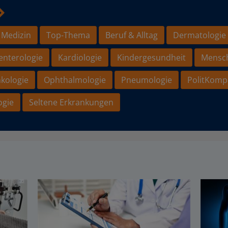
 Medizin
Top-Thema
Beruf & Alltag
Dermatologie
enterologie
Kardiologie
Kindergesundheit
Mensc
kologie
Ophthalmologie
Pneumologie
PolitKomp
ogie
Seltene Erkrankungen