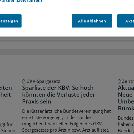
 Partner (Lieferanten)
r
Analysen, Hintergründe und Infografiken
usive
Interviews und Praxis-Tipps
iff auf alle
medizinischen Berichte und Kommentare
 anzeigen
Alle ablehnen
Akz
Voraussetzungen für den Zugang
GKV-Spargesetz
Zentr
eiten
Sparliste der KBV: So hoch
Aktua
heit
könnten die Verluste jeder
Neue 
Praxis sein
Umbe
Bürok
Die Kassenärztliche Bundesvereinigung hat
eine Liste vorgelegt, in der sie die
Bundes
möglichen finanziellen Folgen des GKV-
rgt für
haben 
Spargesetzes pro Ärztin bzw. Arzt auflistet.
. Stehen
Bundes