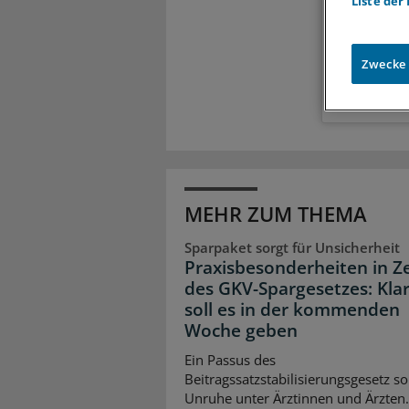
Liste der
Meh
Exkl
Zugr
Zwecke
MEHR ZUM THEMA
Sparpaket sorgt für Unsicherheit
Praxisbesonderheiten in Z
des GKV-Spargesetzes: Klar
soll es in der kommenden
Woche geben
Ein Passus des
Beitragssatzstabilisierungsgesetz so
Unruhe unter Ärztinnen und Ärzten