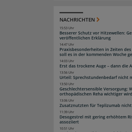
NACHRICHTEN
15:53 Uhr
Besserer Schutz vor Hitzewellen: G
veröffentlichen Erklärung
14:47 Uhr
Praxisbesonderheiten in Zeiten des
soll es in der kommenden Woche g
14:03 Uhr
Erst das trockene Auge – dann di
13:56 Uhr
Urteil: Sprechstundenbedarf nicht 
13:50 Uhr
Geschlechtersensible Versorgung: W
orthopädischen Reha wichtiger wir
13:06 Uhr
Zusatznutzten für Teplizumab nicht 
11:39 Uhr
Desogestrel mit gering erhöhtem R
assoziiert
10:51 Uhr