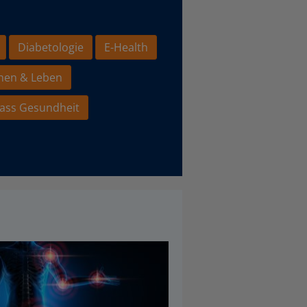
Diabetologie
E-Health
hen & Leben
ass Gesundheit