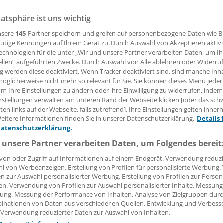
m junge Mediziner für das Fach Allgemeinmedizin und für
vatsphäre ist uns wichtig
winnen zu können, sind Strategien notwendig. Das neue un
nsere
145
-Partner speichern und greifen auf personenbezogene Daten wie 
nmalige "Kompetenzzentrum Allgemeinmedizin", das jetzt 
utige Kennungen auf Ihrem Gerät zu. Durch Auswahl von Akzeptieren aktivi
wird, wird sich dieser Aufgabe annehmen. Unterstützt wird 
echnologien für die unter „Wir und unsere Partner verarbeiten Daten, um I
er Abteilung Allgemeinmedizin und Versorgungsforschung 
ellen“ aufgeführten Zwecke. Durch Auswahl von Alle ablehnen oder Widerruf
 vom Land Baden-Württemberg.
ng werden diese deaktiviert. Wenn Tracker deaktiviert sind, sind manche Inh
öglicherweise nicht mehr so relevant für Sie. Sie können dieses Menü jeder
um Ihre Einstellungen zu ändern oder Ihre Einwilligung zu widerrufen, indem
nstellungen verwalten am unteren Rand der Webseite klicken [oder das sc
 Leserin, lieber Leser,
en links auf der Webseite, falls zutreffend]. Ihre Einstellungen gelten inner
eitere Informationen finden Sie in unserer Datenschutzerklärung.
Details 
tändigen Beitrag können Sie lesen, sobald Sie sich eingelogg
Datenschutzerklärung.
 unsere Partner verarbeiten Daten, um Folgendes bereit
Jetzt anmelden »
Kostenlos registriere
von oder Zugriff auf Informationen auf einem Endgerät. Verwendung reduzi
 vergessen?
l von Werbeanzeigen. Erstellung von Profilen für personalisierte Werbung
en zur Auswahl personalisierter Werbung. Erstellung von Profilen zur Person
es Problem beim Login?
en. Verwendung von Profilen zur Auswahl personalisierter Inhalte. Messung
ung. Messung der Performance von Inhalten. Analyse von Zielgruppen durch
dung ist mit wenigen Klicks erledigt und kostenlos.
inationen von Daten aus verschiedenen Quellen. Entwicklung und Verbess
teile des kostenlosen Login:
 Verwendung reduzierter Daten zur Auswahl von Inhalten.