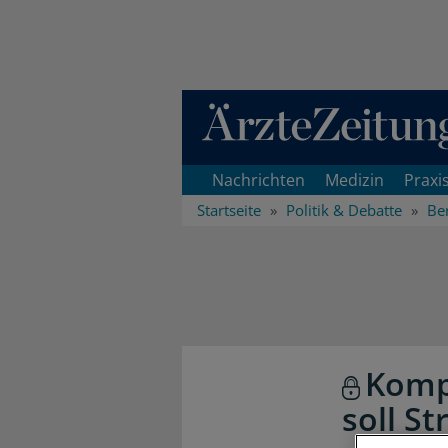
Direkt zum Inhaltsbereich
Nachrichten
Medizin
Praxi
Startseite
Politik & Debatte
Ber
Komp
soll S