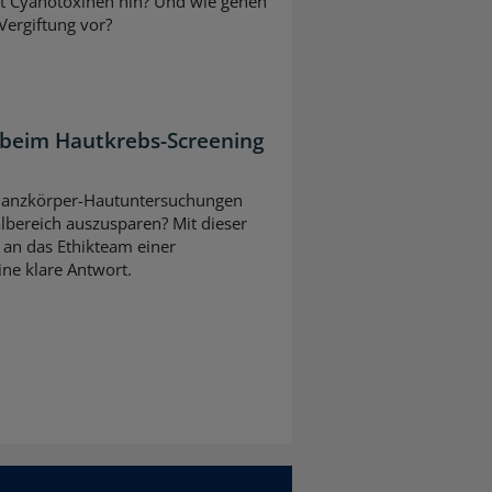
it Cyanotoxinen hin? Und wie gehen
Vergiftung vor?
 beim Hautkrebs-Screening
ei Ganzkörper-Hautuntersuchungen
lbereich auszusparen? Mit dieser
 an das Ethikteam einer
eine klare Antwort.