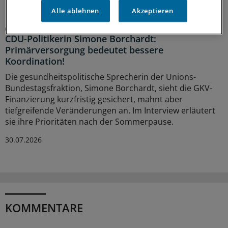
Alle ablehnen
Akzeptieren
Sommerinterview
CDU-Politikerin Simone Borchardt:
Primärversorgung bedeutet bessere
Koordination!
Die gesundheitspolitische Sprecherin der Unions-
Bundestagsfraktion, Simone Borchardt, sieht die GKV-
Finanzierung kurzfristig gesichert, mahnt aber
tiefgreifende Veränderungen an. Im Interview erläutert
sie ihre Prioritäten nach der Sommerpause.
30.07.2026
KOMMENTARE