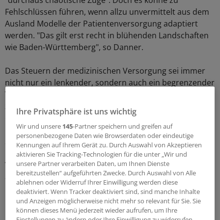
"durchaus chaotische Züge". Doch es könne zu
Fehlschlüssen führen, wenn allzu unvermittelt aus dem
Ausland Modelle der Patientenversorgung adaptiert
werden. "Das gilt erst recht in blühenden Landschaften
wie Baden-Württemberg", so Danner.
Das Steuern der medizinischen Versorgung sei immer
nicht nur ein lenkender, sondern auch ein begrenzender
Vorgang. Gerade steuerfinanzierte Gesundheitssysteme
zeichneten sich durch eine Vielzahl von Dirigismen aus,
Ihre Privatsphäre ist uns wichtig
erinnerte Danner. Diese beträfen geringere
Wir und unsere
145
-Partner speichern und greifen auf
Freiheitsgrade für Patienten ebenso wie niedrigere
personenbezogene Daten wie Browserdaten oder eindeutige
Standards beim Sozialdatenschutz.
Kennungen auf Ihrem Gerät zu. Durch Auswahl von Akzeptieren
aktivieren Sie Tracking-Technologien für die unter „Wir und
unsere Partner verarbeiten Daten, um Ihnen Dienste
Vor diesem Hintergrund appellierte Danner in Stuttgart
bereitzustellen“ aufgeführten Zwecke. Durch Auswahl von Alle
an die Vertreter aus Politik und Selbstverwaltung,
ablehnen oder Widerruf Ihrer Einwilligung werden diese
kritisch zu fragen, wie viel Strukturverlust durch mehr
deaktiviert. Wenn Tracker deaktiviert sind, sind manche Inhalte
Patientensteuerung man bereit sei, im deutschen
und Anzeigen möglicherweise nicht mehr so relevant für Sie. Sie
können dieses Menü jederzeit wieder aufrufen, um Ihre
Gesundheitswesen hinzunehmen.
Einstellungen zu ändern oder Ihre Einwilligung zu widerrufen,