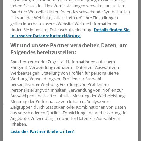
indem Sie auf den Link Voreinstellungen verwalten am unteren
Ohnehin müssten die ökonomischen Perspektiven einer
Rand der Webseite klicken [oder das schwebende Symbol unten
stärkeren Patientensteuerung vor dem Hintergrund
links auf der Webseite, falls zutreffend]. Ihre Einstellungen
gelten innerhalb unseres Website. Weitere Informationen
einer seit langem bekannten Tatsache gesehen werden:
finden Sie in unserer Datenschutzerklärung.
Details finden Sie
20 Prozent der Patienten in der Gesetzlichen
in unserer Datenschutzerklärung.
Krankenversicherung verursachten rund 80 Prozent der
Wir und unsere Partner verarbeiten Daten, um
Kosten, erinnerte Danner. Hierbei handele es sich ganz
Folgendes bereitzustellen:
überwiegend um schwer- oder schwerstkranke
Speichern von oder Zugriff auf Informationen auf einem
Menschen, die in weiten Teilen der Versorgung ohnehin
Endgerät. Verwendung reduzierter Daten zur Auswahl von
keine freie Wahl mehr hätten.
Werbeanzeigen. Erstellung von Profilen für personalisierte
Werbung. Verwendung von Profilen zur Auswahl
Deutscher "Sonderweg"
personalisierter Werbung. Erstellung von Profilen zur
Personalisierung von Inhalten. Verwendung von Profilen zur
Auswahl personalisierter Inhalte. Messung der Werbeleistung.
Danner sieht das Sozialstaatsmodell in Deutschland im
Messung der Performance von Inhalten. Analyse von
Vergleich zu den meisten anderen EU-
Zielgruppen durch Statistiken oder Kombinationen von Daten
aus verschiedenen Quellen. Entwicklung und Verbesserung der
Gesundheitssystemen als "Sonderweg" – und die
Angebote. Verwendung reduzierter Daten zur Auswahl von
Systeme entwickelten sich in Europa seit der Finanz- und
Inhalten.
Schuldenkrise "diametral auseinander".
Liste der Partner (Lieferanten)
Steuerfinanzierte Gesundheitssysteme habe diese Krise