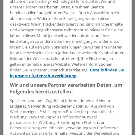
aktivieren Sie Tracking-Technologien für die unter „Wir und
Harmonisierung um die Akademisierung nicht
unsere Partner verarbeiten Daten, um Ihnen Dienste
herumkommen“, sagte Roy Kühne, Mitglied des
bereitzustellen“ aufgeführten Zwecke. Durch Auswahl von Alle
Gesundheitsausschusses, der selber Physiotherapeut
ablehnen oder Widerruf Ihrer Einwilligung werden diese
ist.
deaktiviert. Wenn Tracker deaktiviert sind, sind manche Inhalte
und Anzeigen möglicherweise nicht mehr so relevant für Sie. Sie
können dieses Menü jederzeit wieder aufrufen, um Ihre
In diese Richtung argumentieren auch Vertreter der
Einstellungen zu ändern oder Ihre Einwilligung zu widerrufen,
Opposition: „Die Schlüsselwörter lauten:
indem Sie auf den Link Voreinstellungen verwalten am unteren
Akademisierung und Direktzugang. In den meisten
Rand der Webseite klicken [oder das schwebende Symbol unten
links auf der Webseite, falls zutreffend]. Ihre Einstellungen
Ländern ist die Ausbildung akademisch, Patienten mit
gelten innerhalb unseres Website. Weitere Informationen
Beschwerden können direkt zur Therapeutin gehen,
finden Sie in unserer Datenschutzerklärung.
Details finden Sie
sagte die gesundheitspolitische Sprecherin der Grünen
in unserer Datenschutzerklärung.
Maria Klein-Schmeink am Montag.
Wir und unsere Partner verarbeiten Daten, um
Folgendes bereitzustellen:
Speichern von oder Zugriff auf Informationen auf einem
Endgerät. Verwendung reduzierter Daten zur Auswahl von
Jens Spahn (CDU)
, Bundesgesundheitsminister, zur
Werbeanzeigen. Erstellung von Profilen für personalisierte
Forderung nach der Vollakademisierung
Werbung. Verwendung von Profilen zur Auswahl
personalisierter Werbung. Erstellung von Profilen zur
Personalisierung von Inhalten. Verwendung von Profilen zur
Spahn kündigte Eckpunkte für eine Reform der
Auswahl personalisierter Inhalte. Messung der Werbeleistung.