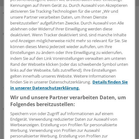
Kennungen auf Ihrem Gerät zu. Durch Auswahl von Akzeptieren
aktivieren Sie Tracking-Technologien für die unter „Wir und
unsere Partner verarbeiten Daten, um Ihnen Dienste
MEHR ZUM THEMA
bereitzustellen“ aufgeführten Zwecke. Durch Auswahl von Alle
ablehnen oder Widerruf Ihrer Einwilligung werden diese
Plaques bewerten
deaktiviert. Wenn Tracker deaktiviert sind, sind manche Inhalte
Screening mittels Koronar-CT: Was das bringen
und Anzeigen möglicherweise nicht mehr so relevant für Sie. Sie
könnte
können dieses Menü jederzeit wieder aufrufen, um Ihre
Einstellungen zu ändern oder Ihre Einwilligung zu widerrufen,
Moderne CT-Geräte können Koronargefäße sichtbar
indem Sie auf den Link Voreinstellungen verwalten am unteren
machen. Sie können aber auch atherosklerotischen
Rand der Webseite klicken [oder das schwebende Symbol unten
Gefäßschäden tief in die Plaque-Seele blicken. Hat die
links auf der Webseite, falls zutreffend]. Ihre Einstellungen
Koronar-CT eine große Screening-Zukunft?
gelten innerhalb unseres Website. Weitere Informationen
finden Sie in unserer Datenschutzerklärung.
Details finden Sie
05.08.2026
in unserer Datenschutzerklärung.
Wir und unsere Partner verarbeiten Daten, um
Folgendes bereitzustellen:
Künstliche Intelligenz
Bei urologischen Problemen: Fragen Sie Chatbot
Speichern von oder Zugriff auf Informationen auf einem
Endgerät. Verwendung reduzierter Daten zur Auswahl von
„Urobert“
Werbeanzeigen. Erstellung von Profilen für personalisierte
Nein, es ist nicht immer Krebs: Anders als die üblichen
Werbung. Verwendung von Profilen zur Auswahl
personalisierter Werbung. Erstellung von Profilen zur
Suchmaschinen im Internet will das Chat-Angebot der