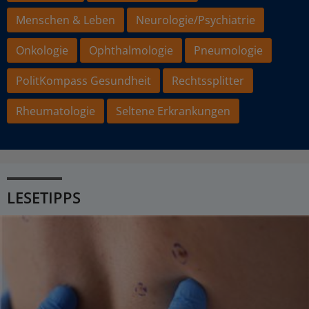
Menschen & Leben
Neurologie/Psychiatrie
Onkologie
Ophthalmologie
Pneumologie
PolitKompass Gesundheit
Rechtssplitter
Rheumatologie
Seltene Erkrankungen
LESETIPPS