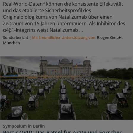
a
Real-World-Daten
können die konsistente Effektivität
und das etablierte Sicherheitsprofil des
Originalbiologikums von Natalizumab über einen
Zeitraum von 15 Jahren untermauern. Als Inhibitor des
α4β1-Integrins weist Natalizumab ...
Sonderbericht
|
Mit freundlicher Unterstützung von:
Biogen GmbH,
München
Symposium in Berlin
Post-COVID: Das Rätsel für Ärzte und Forscher