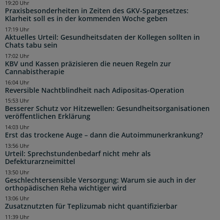
19:20 Uhr
Praxisbesonderheiten in Zeiten des GKV-Spargesetzes:
Klarheit soll es in der kommenden Woche geben
17:19 Uhr
Aktuelles Urteil: Gesundheitsdaten der Kollegen sollten in
Chats tabu sein
17:02 Uhr
KBV und Kassen präzisieren die neuen Regeln zur
Cannabistherapie
16:04 Uhr
Reversible Nachtblindheit nach Adipositas-Operation
15:53 Uhr
Besserer Schutz vor Hitzewellen: Gesundheitsorganisationen
veröffentlichen Erklärung
14:03 Uhr
Erst das trockene Auge – dann die Autoimmunerkrankung?
13:56 Uhr
Urteil: Sprechstundenbedarf nicht mehr als
Defekturarzneimittel
13:50 Uhr
Geschlechtersensible Versorgung: Warum sie auch in der
orthopädischen Reha wichtiger wird
13:06 Uhr
Zusatznutzten für Teplizumab nicht quantifizierbar
11:39 Uhr