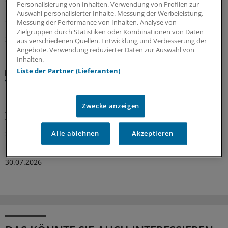
Personalisierung von Inhalten. Verwendung von Profilen zur
Uro-GmbH Nordrhein sachlicher informieren und
Auswahl personalisierter Inhalte. Messung der Werbeleistung.
erstmal beruhigen statt zu verunsichern.
Messung der Performance von Inhalten. Analyse von
Zielgruppen durch Statistiken oder Kombinationen von Daten
31.07.2026
aus verschiedenen Quellen. Entwicklung und Verbesserung der
Angebote. Verwendung reduzierter Daten zur Auswahl von
Inhalten.
Liste der Partner (Lieferanten)
Infektionsgefahr
Vibrionen-Infektionen: Was es jetzt für Ärzte zu
beachten gibt
Zwecke anzeigen
Aufgrund steigender Temperaturen breiten sich
Vibrionenarten aus – und zwar früher und stärker als
sonst. Ein Überblick zur aktuellen Lage und zu den
Alle ablehnen
Akzeptieren
Empfehlungen des RKI für Ärztinnen und Ärzte.
30.07.2026