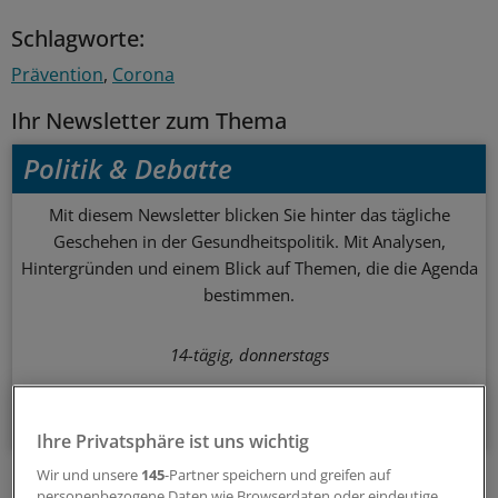
Schlagworte:
Prävention
Corona
Ihr Newsletter zum Thema
Politik & Debatte
Mit diesem Newsletter blicken Sie hinter das tägliche
Geschehen in der Gesundheitspolitik. Mit Analysen,
Hintergründen und einem Blick auf Themen, die die Agenda
bestimmen.
14-tägig, donnerstags
Zum Abonnieren bitte anmelden
Ihre Privatsphäre ist uns wichtig
Wir und unsere
145
-Partner speichern und greifen auf
personenbezogene Daten wie Browserdaten oder eindeutige