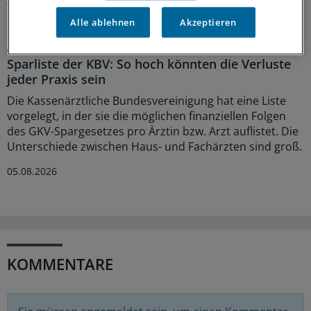
06.08.2026
Alle ablehnen
Akzeptieren
GKV-Spargesetz
Sparliste der KBV: So hoch könnten die Verluste
jeder Praxis sein
Die Kassenärztliche Bundesvereinigung hat eine Liste
vorgelegt, in der sie die möglichen finanziellen Folgen
des GKV-Spargesetzes pro Ärztin bzw. Arzt auflistet. Die
Unterschiede zwischen Haus- und Fachärzten sind groß.
05.08.2026
KOMMENTARE