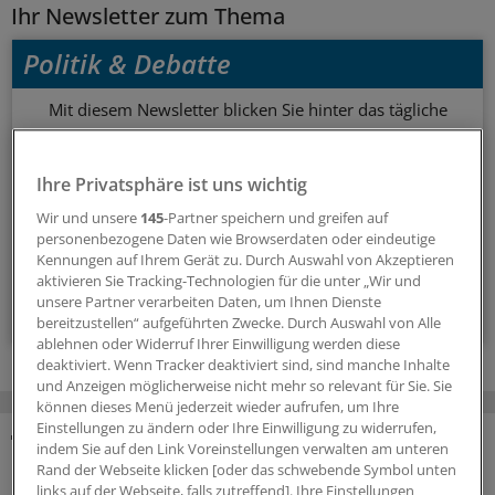
Ihr Newsletter zum Thema
Politik & Debatte
Mit diesem Newsletter blicken Sie hinter das tägliche
Geschehen in der Gesundheitspolitik. Mit Analysen,
Hintergründen und einem Blick auf Themen, die die Agenda
Ihre Privatsphäre ist uns wichtig
bestimmen.
Wir und unsere
145
-Partner speichern und greifen auf
personenbezogene Daten wie Browserdaten oder eindeutige
14-tägig, donnerstags
Kennungen auf Ihrem Gerät zu. Durch Auswahl von Akzeptieren
aktivieren Sie Tracking-Technologien für die unter „Wir und
unsere Partner verarbeiten Daten, um Ihnen Dienste
Zum Abonnieren bitte anmelden
bereitzustellen“ aufgeführten Zwecke. Durch Auswahl von Alle
ablehnen oder Widerruf Ihrer Einwilligung werden diese
deaktiviert. Wenn Tracker deaktiviert sind, sind manche Inhalte
und Anzeigen möglicherweise nicht mehr so relevant für Sie. Sie
können dieses Menü jederzeit wieder aufrufen, um Ihre
Einstellungen zu ändern oder Ihre Einwilligung zu widerrufen,
indem Sie auf den Link Voreinstellungen verwalten am unteren
MEHR ZUM THEMA
Rand der Webseite klicken [oder das schwebende Symbol unten
links auf der Webseite, falls zutreffend]. Ihre Einstellungen