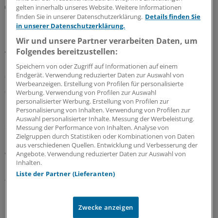
Notfallversorgung
gelten innerhalb unseres Website. Weitere Informationen
Neuer Bereitschaftsdienst in Nordrhein ist ein
finden Sie in unserer Datenschutzerklärung.
Details finden Sie
Erfolgsmodell
in unserer Datenschutzerklärung.
Wir und unsere Partner verarbeiten Daten, um
In nur zwölf Stunden waren die 6.000 Fahrdienste
Folgendes bereitzustellen:
vergeben: Der neu strukturierte ärztliche
Bereitschaftsdienst in Nordrhein wird gut angenommen.
Speichern von oder Zugriff auf Informationen auf einem
Zuständig sind spezielle Kooperationsmediziner.
Endgerät. Verwendung reduzierter Daten zur Auswahl von
Werbeanzeigen. Erstellung von Profilen für personalisierte
07.08.2026
Werbung. Verwendung von Profilen zur Auswahl
personalisierter Werbung. Erstellung von Profilen zur
Personalisierung von Inhalten. Verwendung von Profilen zur
Auswahl personalisierter Inhalte. Messung der Werbeleistung.
Sparpaket sorgt für Unsicherheit
Messung der Performance von Inhalten. Analyse von
Praxisbesonderheiten in Zeiten des GKV-
Zielgruppen durch Statistiken oder Kombinationen von Daten
Spargesetzes: Klarheit soll es in der kommenden
aus verschiedenen Quellen. Entwicklung und Verbesserung der
Angebote. Verwendung reduzierter Daten zur Auswahl von
Woche geben
Inhalten.
Ein Passus des Beitragssatzstabilisierungsgesetz sorgt
Liste der Partner (Lieferanten)
für Unruhe unter Ärztinnen und Ärzten. Stehen die
Praxisbesonderheiten auf der Kippe? Oder eher doch
nicht? Kassenärzte und Krankenkassen verhandeln.
Zwecke anzeigen