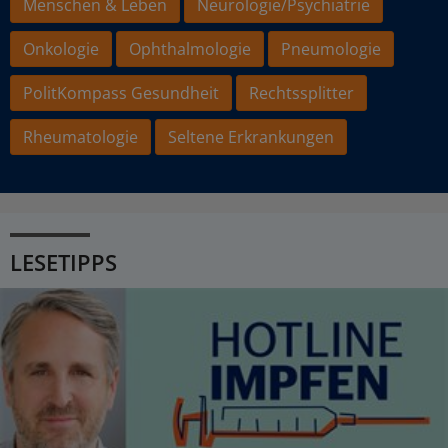
Menschen & Leben
Neurologie/Psychiatrie
Onkologie
Ophthalmologie
Pneumologie
PolitKompass Gesundheit
Rechtssplitter
Rheumatologie
Seltene Erkrankungen
LESETIPPS