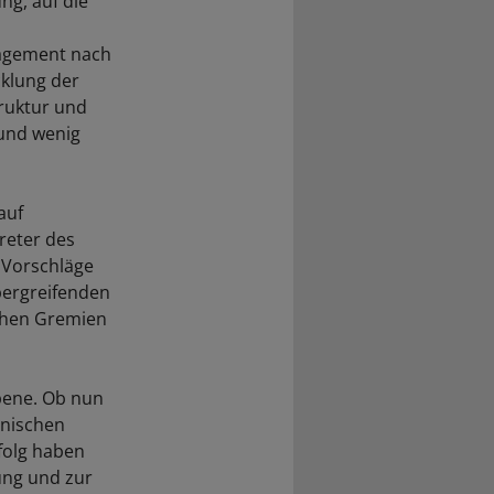
ng, auf die
nagement nach
cklung der
truktur und
 und wenig
auf
reter des
 Vorschläge
bergreifenden
lchen Gremien
bene. Ob nun
inischen
folg haben
ung und zur