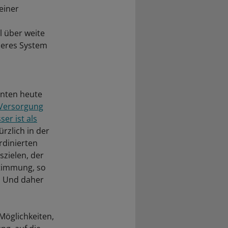
einer
l über weite
seres System
ienten heute
 Versorgung
er ist als
rzlich in der
rdinierten
szielen, der
timmung, so
a. Und daher
 Möglichkeiten,