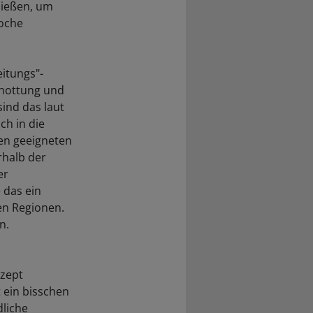
ließen, um
Woche
itungs"-
chottung und
sind das laut
ch in die
nen geeigneten
rhalb der
er
 das ein
hen Regionen.
n.
nzept
 ein bisschen
dliche