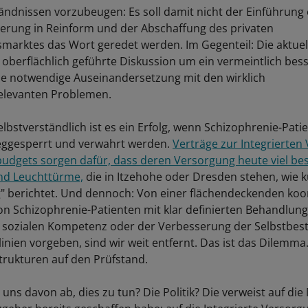
ndnissen vorzubeugen: Es soll damit nicht der Einführung 
erung in Reinform und der Abschaffung des privaten
marktes das Wort geredet werden. Im Gegenteil: Die aktuel
 oberflächlich geführte Diskussion um ein vermeintlich bes
ne notwendige Auseinandersetzung mit den wirklich
elevanten Problemen.
Selbstverständlich ist es ein Erfolg, wenn Schizophrenie-Pat
eggesperrt und verwahrt werden.
Verträge zur Integrierten
udgets sorgen dafür, dass deren Versorgung heute viel bess
ind Leuchttürme,
die in Itzehohe oder Dresden stehen, wie kü
g" berichtet. Und dennoch: Von einer flächendeckenden koo
n Schizophrenie-Patienten mit klar definierten Behandlung
 sozialen Kompetenz oder der Verbesserung der Selbstbes
tlinien vorgeben, sind wir weit entfernt. Das ist das Dilemm
trukturen auf den Prüfstand.
uns davon ab, dies zu tun? Die Politik? Die verweist auf die