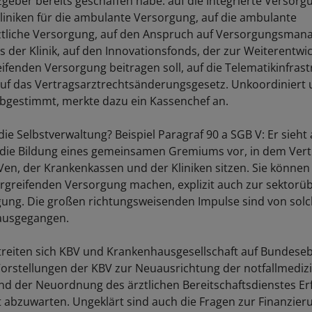
geber bereits geschaffen habe: auf die Integrierte Versorgu
liniken für die ambulante Versorgung, auf die ambulante
rztliche Versorgung, auf den Anspruch auf Versorgungsma
s der Klinik, auf den Innovationsfonds, der zur Weiterentwi
ifenden Versorgung beitragen soll, auf die Telematikinfras
 auf das Vertragsarztrechtsänderungsgesetz. Unkoordiniert
bgestimmt, merkte dazu ein Kassenchef an.
ie Selbstverwaltung? Beispiel Paragraf 90 a SGB V: Er sieht 
die Bildung eines gemeinsamen Gremiums vor, in dem Vert
Ven, der Krankenkassen und der Kliniken sitzen. Sie können
rgreifenden Versorgung machen, explizit auch zur sektorü
gung. Die großen richtungsweisenden Impulse sind von so
 ausgegangen.
treiten sich KBV und Krankenhausgesellschaft auf Bundese
Vorstellungen der KBV zur Neuausrichtung der notfallmediz
d der Neuordnung des ärztlichen Bereitschaftsdienstes Er
t abzuwarten. Ungeklärt sind auch die Fragen zur Finanzier