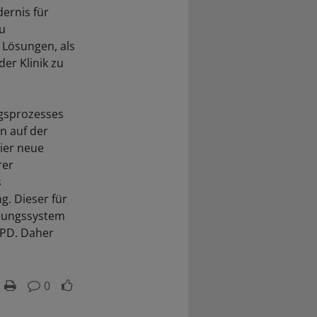
dernis für
zu
 Lösungen, als
er Klinik zu
ngsprozesses
n auf der
ier neue
rer
s
g. Dieser für
erungssystem
SPD. Daher
0