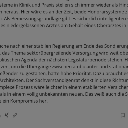
teme in Klinik und Praxis stellen sich immer wieder als Hin
 heraus. Hier wäre es an der Zeit, beide Honorarsysteme 
. Als Bemessungsgrundlage gibt es sicherlich intelligentere
nes niedergelassenen Arztes am Gehalt eines Oberarztes in d
Suche nach einer stabilen Regierung am Ende des Sondieru
d, das Thema sektorübergreifende Versorgung wird weit obe
litischen Agenda der nächsten Legislaturperiode stehen. H
tzen, um die Übergänge zwischen ambulanter und stationä
ießender zu gestalten, hätte hohe Priorität. Dazu braucht e
rchitekten. Der Sachverständigenrat denkt in diese Richtun
mplexe Prozess wäre leichter in einem etablierten Versich
n als in einem völlig unbekannten neuen. Das weiß auch die 
 ein Kompromiss her.