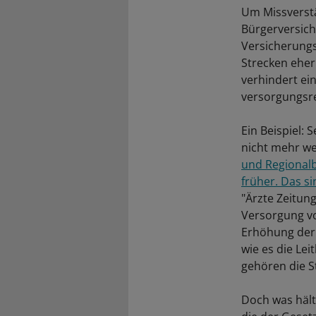
Um Missverstä
Bürgerversich
Versicherungs
Strecken eher
verhindert ei
versorgungsr
Ein Beispiel: 
nicht mehr w
und Regionalb
früher. Das s
"Ärzte Zeitun
Versorgung vo
Erhöhung der
wie es die Lei
gehören die S
Doch was hält 