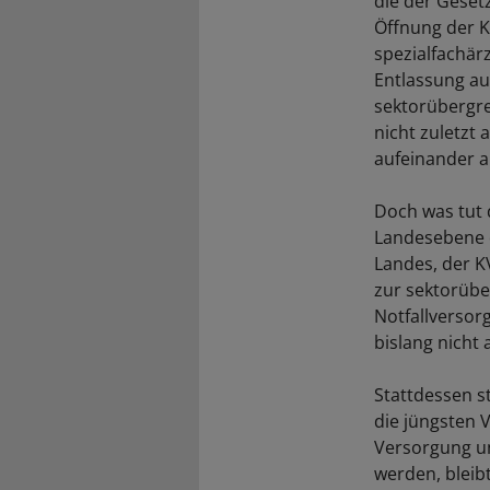
die der Gesetz
Öffnung der K
spezialfachä
Entlassung au
sektorübergre
nicht zuletzt
aufeinander a
Doch was tut d
Landesebene 
Landes, der K
zur sektorübe
Notfallversor
bislang nicht
Stattdessen s
die jüngsten 
Versorgung un
werden, bleib