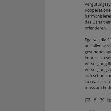
Vergütungssys
Kooperationen
harmonisieren
das Gehalt ei
orientieren.
Egal wie die 
ausfallen wir
gesundheitspo
Impulse zu se
Versorgung fl
Versorgungs-A
sich schon ko
zu realisiere
muss am Ende