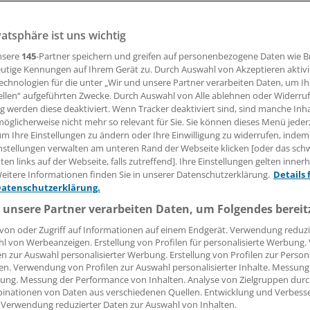
vatsphäre ist uns wichtig
olfgang van den Bergh
nsere
145
-Partner speichern und greifen auf personenbezogene Daten wie 
utige Kennungen auf Ihrem Gerät zu. Durch Auswahl von Akzeptieren aktivi
19.12.2017, 17:22 Uhr
echnologien für die unter „Wir und unsere Partner verarbeiten Daten, um I
ellen“ aufgeführten Zwecke. Durch Auswahl von Alle ablehnen oder Widerruf
ng werden diese deaktiviert. Wenn Tracker deaktiviert sind, sind manche Inh
öglicherweise nicht mehr so relevant für Sie. Sie können dieses Menü jeder
um Ihre Einstellungen zu ändern oder Ihre Einwilligung zu widerrufen, indem
zwischen den Sektoren verhindern eine an den Bedürfniss
nstellungen verwalten am unteren Rand der Webseite klicken [oder das sc
gerichtete Versorgung. Patienten erleben das Tag für Tag, 
en links auf der Webseite, falls zutreffend]. Ihre Einstellungen gelten inner
eitere Informationen finden Sie in unserer Datenschutzerklärung.
Details 
wischen denen, die sie möglichst lange ambulant behandel
Datenschutzerklärung.
 sie nicht schnell genug in ein Bett verfrachten wollen, um 
 unsere Partner verarbeiten Daten, um Folgendes bereit
 DRG zu spielen. Setzt unser System die falschen Anreize? Mü
ter-, Fehlversorgung aus der Mottenkiste längst vergessene
von oder Zugriff auf Informationen auf einem Endgerät. Verwendung reduzi
l von Werbeanzeigen. Erstellung von Profilen für personalisierte Werbung
igengutachten herausgekramt werden?
en zur Auswahl personalisierter Werbung. Erstellung von Profilen zur Person
en. Verwendung von Profilen zur Auswahl personalisierter Inhalte. Messung
lach, aktueller Vorsitzender des Sachverständigenrats, ma
ung. Messung der Performance von Inhalten. Analyse von Zielgruppen durch
inationen von Daten aus verschiedenen Quellen. Entwicklung und Verbess
er pointierten Kritik: Ein Qualitätswettbewerb zwischen den
 Verwendung reduzierter Daten zur Auswahl von Inhalten.