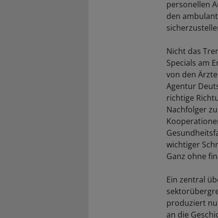
personellen A
den ambulante
sicherzustell
Nicht das Tre
Specials am E
von den Ärzten
Agentur Deutsc
richtige Rich
Nachfolger zu
Kooperationen
Gesundheitsfa
wichtiger Sch
Ganz ohne fina
Ein zentral üb
sektorübergre
produziert nu
an die Geschi