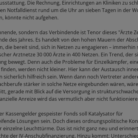
usstattung. Die Rechnung, Einrichtungen an Kliniken zu sch
n Notfalldienst rund um die Uhr an sieben Tagen in der 
en, könnte nicht aufgehen.
nnende, sondern das Verbindende ist Tenor dieses "Ärzte Ze
nde des Jahres. Es handelt von den hohen Mauern der Abs
, die bereit sind, sich in Netzen zu engagieren – immerhin 
her Arztnetze 30 000 Ärzte in 400 Netzen. Ein Trend, der si
tung bewegt. Denn auch die Probleme für Einzelkämpfer, ei
 finden, werden nicht kleiner. Hier kann der Austausch inne
 sicherlich hilfreich sein. Wenn dann noch Vertreter ander
chberufe stärker in solche Netze eingebunden wären, wäre
ritt, gerade mit Blick auf die Versorgung in strukturschwac
nzielle Anreize wird das vermutlich aber nicht funktioniere
er Kassengelder gespeister Fonds soll Katalysator für
ifende Lösungen sein. Doch dieses ordnungspolitische Ko
r einzelne Leuchttürme. Das ist nicht ganz neu und erinnert
chte der IV-Anschubfinanzierung. Hinzu kommt: Unterschie