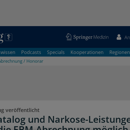
An
swissen
Podcasts
Specials
Kooperationen
Regionen
Abrechnung / Honorar
ng veröffentlicht
talog und Narkose-Leistung
ie EBM-Abrechnung möglich 