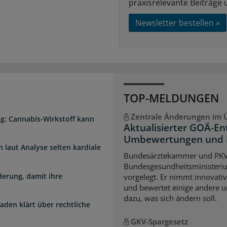
praxisrelevante Beiträge 
Newsletter bestellen »
TOP-MELDUNGEN
Zentrale Änderungen im Ü
g: Cannabis-Wirkstoff kann
Aktualisierter GOÄ-En
Umbewertungen und 
laut Analyse selten kardiale
Bundesärztekammer und PK
Bundesgesundheitsministeri
erung, damit ihre
vorgelegt. Er nimmt innovati
und bewertet einige andere u
dazu, was sich ändern soll.
faden klärt über rechtliche
GKV-Spargesetz