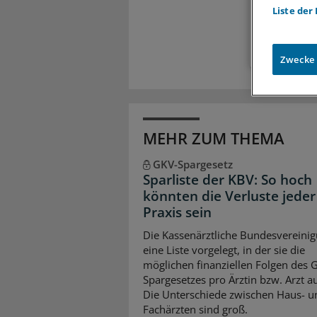
Liste der
Zugr
Zwecke
MEHR ZUM THEMA
GKV-Spargesetz
Sparliste der KBV: So hoch
könnten die Verluste jeder
Praxis sein
Die Kassenärztliche Bundesvereinig
eine Liste vorgelegt, in der sie die
möglichen finanziellen Folgen des 
Spargesetzes pro Ärztin bzw. Arzt auf
Die Unterschiede zwischen Haus- u
Fachärzten sind groß.