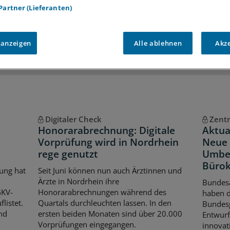
 Partner (Lieferanten)
iff auf alle
medizinischen Berichte und Kommentare
Voraussetzungen für den Zugang
 anzeigen
Alle ablehnen
Akz
Digitaler Check
Zentr
Honorarabrechnung: Digitale
Aktua
Vorprüfung wird in Nordrhein
Neue 
rege genutzt
Umbe
Bürok
ung hat
Seit Juni können nun auch Ärztinnen und
Ärzte in Nordrhein ihre
Bundes
GKV-
Honorarabrechnungen während des
haben 
listet.
Quartals durchleuchten lassen. In den
Bundes
nd
ersten beiden Monaten sind über 20.000
Entwurf
Vorprüfungen eingegangen.
innovat