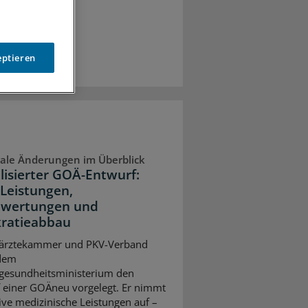
eptieren
ale Änderungen im Überblick
lisierter GOÄ-Entwurf:
Leistungen,
wertungen und
ratieabbau
ärztekammer und PKV-Verband
dem
gesundheitsministerium den
 einer GOÄneu vorgelegt. Er nimmt
ive medizinische Leistungen auf –