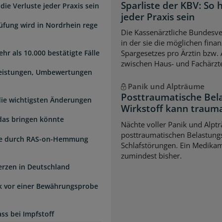
Sparliste der KBV: So
die Verluste jeder Praxis sein
jeder Praxis sein
üfung wird in Nordrhein rege
Die Kassenärztliche Bundesver
in der sie die möglichen fina
hr als 10.000 bestätigte Fälle
Spargesetzes pro Ärztin bzw. A
zwischen Haus- und Fachärzte
Leistungen, Umbewertungen
Panik und Alpträume
Posttraumatische Bel
 die wichtigsten Änderungen
Wirkstoff kann traum
das bringen könnte
Nächte voller Panik und Alpt
posttraumatischen Belastungs
de durch RAS-on-Hemmung
Schlafstörungen. Ein Medikame
zumindest bisher.
erzen in Deutschland
k vor einer Bewährungsprobe
ss bei Impfstoff