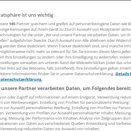
vatsphäre ist uns wichtig
sthesiologische Leistungen bei Eingriffen nach Abschnitt 2
chenbar? Die Unsicherheit ist seit einer missglückten Form
nsere
145
-Partner speichern und greifen auf personenbezogene Daten wie 
dass sich KBV und Kassen jetzt zu einer Klarstellung veranl
utige Kennungen auf Ihrem Gerät zu. Durch Auswahl von Akzeptieren aktivi
echnologien für die unter „Wir und unsere Partner verarbeiten Daten, um I
ellen“ aufgeführten Zwecke. Durch Auswahl von Alle ablehnen oder Widerruf
ng werden diese deaktiviert. Wenn Tracker deaktiviert sind, sind manche Inh
 Leserin, lieber Leser,
öglicherweise nicht mehr so relevant für Sie. Sie können dieses Menü jeder
um Ihre Einstellungen zu ändern oder Ihre Einwilligung zu widerrufen, indem
tändigen Beitrag können Sie lesen, sobald Sie sich eingelogg
nstellungen verwalten am unteren Rand der Webseite klicken [oder das sc
en links auf der Webseite, falls zutreffend]. Ihre Einstellungen gelten inner
Jetzt anmelden »
Kostenlos registriere
eitere Informationen finden Sie in unserer Datenschutzerklärung.
Details 
Datenschutzerklärung.
 vergessen?
 unsere Partner verarbeiten Daten, um Folgendes bereit
es Problem beim Login?
von oder Zugriff auf Informationen auf einem Endgerät. Verwendung reduzi
l von Werbeanzeigen. Erstellung von Profilen für personalisierte Werbung
dung ist mit wenigen Klicks erledigt und kostenlos.
en zur Auswahl personalisierter Werbung. Erstellung von Profilen zur Person
teile des kostenlosen Login:
en. Verwendung von Profilen zur Auswahl personalisierter Inhalte. Messung
ung. Messung der Performance von Inhalten. Analyse von Zielgruppen durch
r
Analysen, Hintergründe und Infografiken
inationen von Daten aus verschiedenen Quellen. Entwicklung und Verbess
 Verwendung reduzierter Daten zur Auswahl von Inhalten.
usive
Interviews und Praxis-Tipps