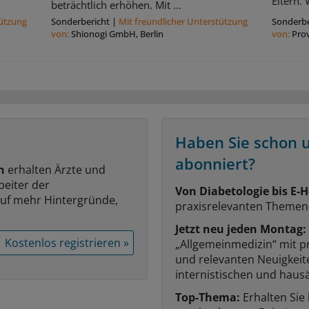
Eltern. 
beträchtlich erhöhen. Mit ...
tützung
Sonderbericht
|
Mit freundlicher Unterstützung
Sonderbe
von:
Shionogi GmbH, Berlin
von:
Pro
Haben Sie schon 
abonniert?
n
erhalten Ärzte und
beiter der
Von Diabetologie bis E-H
auf mehr Hintergründe,
praxisrelevanten Themen
Jetzt neu jeden Montag:
Kostenlos registrieren »
„Allgemeinmedizin“ mit p
und relevanten Neuigkei
internistischen und hausä
Top-Thema:
Erhalten Sie