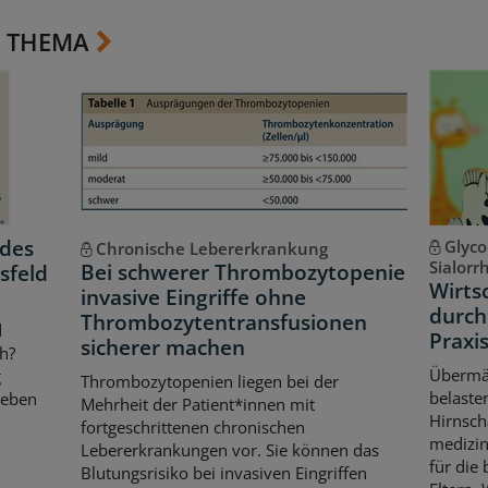
 THEMA
ndes
Glyco
Chronische Lebererkrankung
Sialorr
Bei schwerer Thrombozytopenie
sfeld
Wirts
invasive Eingriffe ohne
durch
Thrombozytentransfusionen
d
Praxi
sicherer machen
ch?
Übermäß
g
Thrombozytopenien liegen bei der
belaste
neben
Mehrheit der Patient*innen mit
Hirnsch
fortgeschrittenen chronischen
medizin
Lebererkrankungen vor. Sie können das
für die
Blutungsrisiko bei invasiven Eingriffen