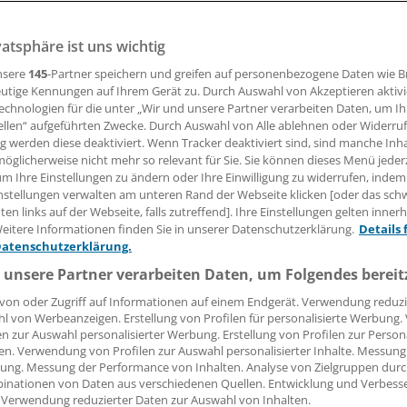
 fachfremde - in der eigenen Praxis anzustellen ist rechtlic
ngs müssen angestellte Ärzte auch am Not- und Bereitschaf
vatsphäre ist uns wichtig
e sind persönlich für die Ableistung des Dienstes verantwor
nsere
145
-Partner speichern und greifen auf personenbezogene Daten wie 
utige Kennungen auf Ihrem Gerät zu. Durch Auswahl von Akzeptieren aktivi
echnologien für die unter „Wir und unsere Partner verarbeiten Daten, um I
ellen“ aufgeführten Zwecke. Durch Auswahl von Alle ablehnen oder Widerruf
Stebner
ng werden diese deaktiviert. Wenn Tracker deaktiviert sind, sind manche Inh
öglicherweise nicht mehr so relevant für Sie. Sie können dieses Menü jeder
16.11.2011, 05:00 Uhr
um Ihre Einstellungen zu ändern oder Ihre Einwilligung zu widerrufen, indem
nstellungen verwalten am unteren Rand der Webseite klicken [oder das sc
en links auf der Webseite, falls zutreffend]. Ihre Einstellungen gelten inner
eitere Informationen finden Sie in unserer Datenschutzerklärung.
Details 
Datenschutzerklärung.
SALZGITTER.
Das Vertragsarzt
 unsere Partner verarbeiten Daten, um Folgendes bereit
es möglich: Niedergelassene 
Ärzte anderer Fachrichtung an
von oder Zugriff auf Informationen auf einem Endgerät. Verwendung reduzi
diese können natürlich auch
l von Werbeanzeigen. Erstellung von Profilen für personalisierte Werbung
en zur Auswahl personalisierter Werbung. Erstellung von Profilen zur Person
vertragsärztliche Leistungen e
en. Verwendung von Profilen zur Auswahl personalisierter Inhalte. Messung
ung. Messung der Performance von Inhalten. Analyse von Zielgruppen durch
inationen von Daten aus verschiedenen Quellen. Entwicklung und Verbess
 Verwendung reduzierter Daten zur Auswahl von Inhalten.