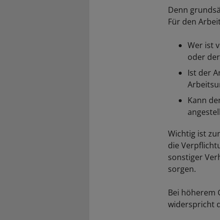
Denn grundsät
Für den Arbei
Wer ist 
oder der
Ist der A
Arbeitsu
Kann der
angestel
Wichtig ist z
die Verpflich
sonstiger Ver
sorgen.
Bei höherem G
widerspricht 