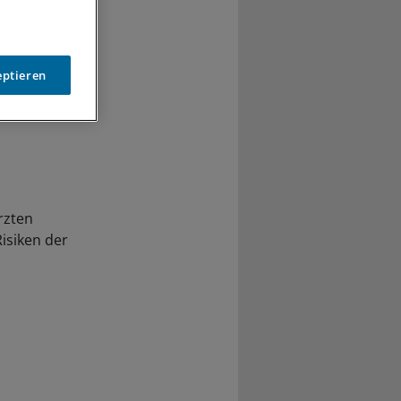
eptieren
rzten
Risiken der