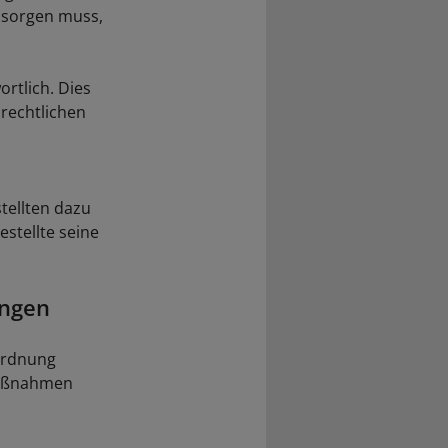
t sorgen muss,
ortlich. Dies
srechtlichen
tellten dazu
stellte seine
ingen
tordnung
 Maßnahmen