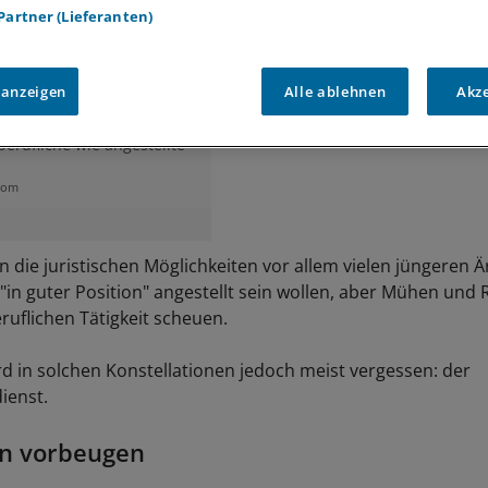
 Partner (Lieferanten)
 anzeigen
Alle ablehnen
Akz
haftsdienst und damit
 Notfalleinsätzen
erufliche wie angestellte
.com
die juristischen Möglichkeiten vor allem vielen jüngeren Ä
"in guter Position" angestellt sein wollen, aber Mühen und 
ruflichen Tätigkeit scheuen.
rd in solchen Konstellationen jedoch meist vergessen: der
ienst.
n vorbeugen