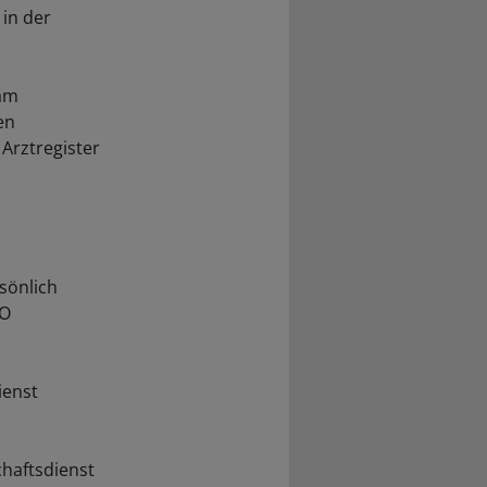
 in der
 am
en
 Arztregister
sönlich
DO
ienst
chaftsdienst