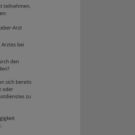
t teilnehmen.
en:
geber-Arzt
 Arztes bei
durch den
den?
n sich bereits
t oder
Notdienstes zu
gigkeit
.