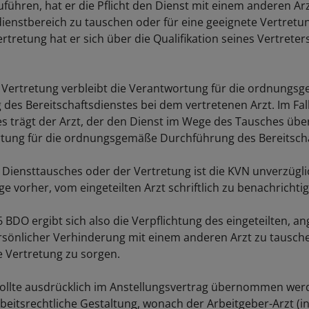
uführen, hat er die Pflicht den Dienst mit einem anderen Ar
dienstbereich zu tauschen oder für eine geeignete Vertretu
ertretung hat er sich über die Qualifikation seines Vertreter
r Vertretung verbleibt die Verantwortung für die ordnungs
des Bereitschaftsdienstes bei dem vertretenen Arzt. Im Fal
s trägt der Arzt, der den Dienst im Wege des Tausches ü
tung für die ordnungsgemäße Durchführung des Bereitscha
s Diensttausches oder der Vertretung ist die KVN unverzügl
e vorher, vom eingeteilten Arzt schriftlich zu benachrichti
 BDO ergibt sich also die Verpflichtung des eingeteilten, an
ersönlicher Verhinderung mit einem anderen Arzt zu tausch
e Vertretung zu sorgen.
 sollte ausdrücklich im Anstellungsvertrag übernommen wer
arbeitsrechtliche Gestaltung, wonach der Arbeitgeber-Arzt (