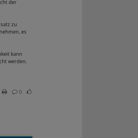
icht der
rsatz zu
ernehmen, es
hkeit kann
cht werden.
0