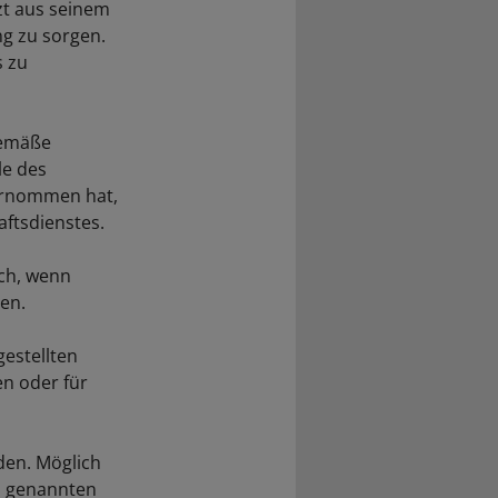
zt aus seinem
ng zu sorgen.
s zu
gemäße
le des
bernommen hat,
ftsdienstes.
ich, wenn
gen.
gestellten
en oder für
den. Möglich
in genannten