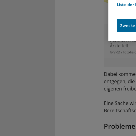
Liste der
Zwecke
Am Bereitsc
verbundenen
nehmen freib
Ärzte teil.
© VRD / fotolia
Dabei kommen 
entgegen, die 
eigenen freibe
Eine Sache wi
Bereitschaftsd
Probleme