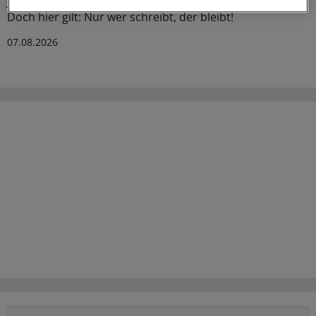
Jahresende. Das wollen KBV und KVen auch erreichen.
Doch hier gilt: Nur wer schreibt, der bleibt!
07.08.2026