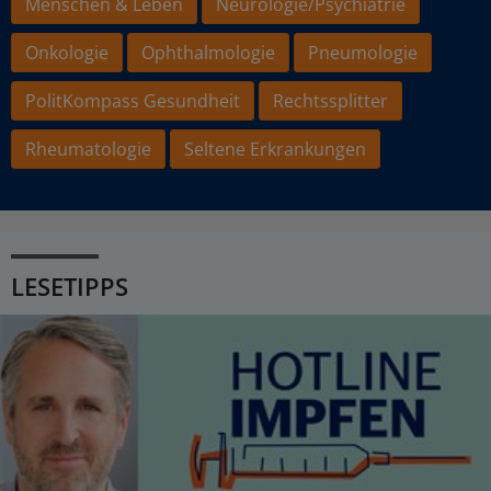
Menschen & Leben
Neurologie/Psychiatrie
Onkologie
Ophthalmologie
Pneumologie
PolitKompass Gesundheit
Rechtssplitter
Rheumatologie
Seltene Erkrankungen
LESETIPPS