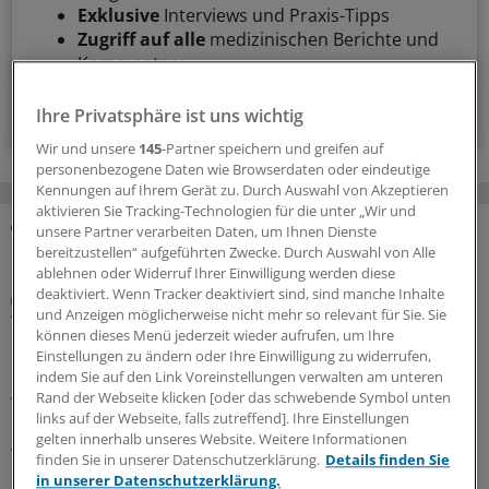
Exklusive
Interviews und Praxis-Tipps
Zugriff auf alle
medizinischen Berichte und
Kommentare
Voraussetzungen für den Zugang
Ihre Privatsphäre ist uns wichtig
Wir und unsere
145
-Partner speichern und greifen auf
personenbezogene Daten wie Browserdaten oder eindeutige
Kennungen auf Ihrem Gerät zu. Durch Auswahl von Akzeptieren
aktivieren Sie Tracking-Technologien für die unter „Wir und
unsere Partner verarbeiten Daten, um Ihnen Dienste
MEHR ZUM THEMA
bereitzustellen“ aufgeführten Zwecke. Durch Auswahl von Alle
ablehnen oder Widerruf Ihrer Einwilligung werden diese
deaktiviert. Wenn Tracker deaktiviert sind, sind manche Inhalte
Dermatologin Yael Adler gibt Tipps
und Anzeigen möglicherweise nicht mehr so relevant für Sie. Sie
Wie man Hypochondern in der Praxis am besten
können dieses Menü jederzeit wieder aufrufen, um Ihre
begegnet
Einstellungen zu ändern oder Ihre Einwilligung zu widerrufen,
indem Sie auf den Link Voreinstellungen verwalten am unteren
Hypochonder sind für jede Praxis eine Herausforderung.
Rand der Webseite klicken [oder das schwebende Symbol unten
Wie man sie kommunikativ auffängt und wie man die
links auf der Webseite, falls zutreffend]. Ihre Einstellungen
Balance zwischen guter Versorgung und Vermeidung
gelten innerhalb unseres Website. Weitere Informationen
von Überdiagnostik wahrt, erklärt Kollegin
Yael Adler
im
finden Sie in unserer Datenschutzerklärung.
Details finden Sie
Interview.
in unserer Datenschutzerklärung.