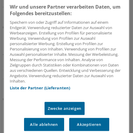
Wir und unsere Partner verarbeiten Daten, um
09.08.2026
Folgendes bereitzustellen:
Speichern von oder Zugriff auf Informationen auf einem
Notfallversorgung
Endgerät. Verwendung reduzierter Daten zur Auswahl von
Neuer Bereitschaftsdienst in Nordrhein ist ein
Werbeanzeigen. Erstellung von Profilen für personalisierte
Werbung. Verwendung von Profilen zur Auswahl
Erfolgsmodell
personalisierter Werbung. Erstellung von Profilen zur
In nur zwölf Stunden waren die 6.000 Fahrdienste
Personalisierung von Inhalten. Verwendung von Profilen zur
Auswahl personalisierter Inhalte. Messung der Werbeleistung.
vergeben: Der neu strukturierte ärztliche
Messung der Performance von Inhalten. Analyse von
Bereitschaftsdienst in Nordrhein wird gut angenommen.
Zielgruppen durch Statistiken oder Kombinationen von Daten
Zuständig sind spezielle Kooperationsmediziner.
aus verschiedenen Quellen. Entwicklung und Verbesserung der
Angebote. Verwendung reduzierter Daten zur Auswahl von
07.08.2026
Inhalten.
Liste der Partner (Lieferanten)
Abrechnung
KV Rheinland-Pfalz rät prophylaktisch weiterhin
Zwecke anzeigen
ePA-Befüllung abzurechnen
Honorar für ePA-Befüllung ist seit August Geschichte.
Alle ablehnen
Akzeptieren
Nicht so bei den Zahnärzten, die dürfen noch bis