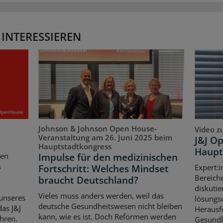
 INTERESSIEREN
Johnson & Johnson Open House-
Video z
Veranstaltung am 26. Juni 2025 beim
J&J O
Hauptstadtkongress
Haupt
Impulse für den medizinischen
ten
s
Fortschritt: Welches Mindset
Expert:i
Bereich
braucht Deutschland?
diskutie
Vieles muss anders werden, weil das
unseres
lösungso
deutsche Gesundheitswesen nicht bleiben
as J&J
Herausf
kann, wie es ist. Doch Reformen werden
hren.
Gesundh