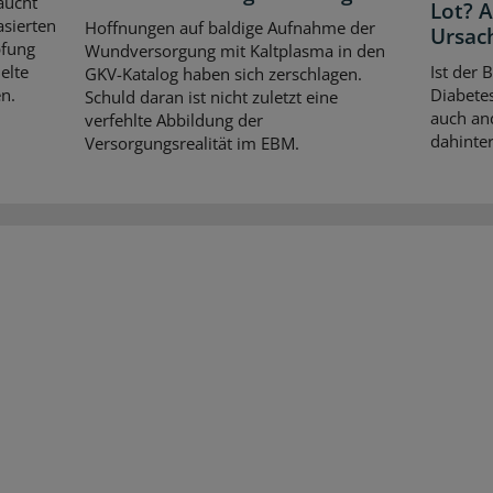
aucht
Lot? 
asierten
Hoffnungen auf baldige Aufnahme der
Ursac
pfung
Wundversorgung mit Kaltplasma in den
elte
Ist der 
GKV-Katalog haben sich zerschlagen.
n.
Diabetes
Schuld daran ist nicht zuletzt eine
auch an
verfehlte Abbildung der
dahinter
Versorgungsrealität im EBM.