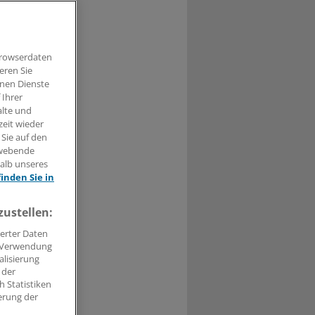
Browserdaten
eren Sie
hnen Dienste
 Ihrer
t haben.
alte und
zeit wieder
n »
 Sie auf den
hwebende
halb unseres
finden Sie in
zustellen:
erter Daten
. Verwendung
alisierung
 der
 Statistiken
erung der