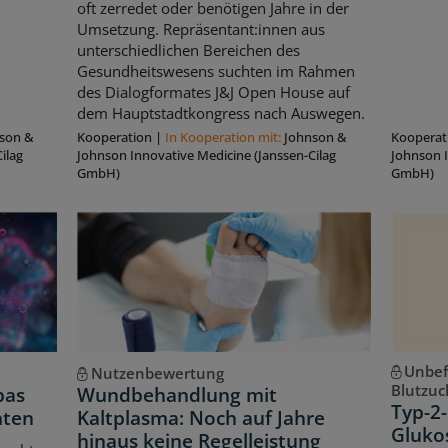
oft zerredet oder benötigen Jahre in der
Umsetzung. Repräsentant:innen aus
unterschiedlichen Bereichen des
Gesundheitswesens suchten im Rahmen
des Dialogformates J&J Open House auf
dem Hauptstadtkongress nach Auswegen.
son &
Kooperation
|
In Kooperation mit:
Johnson &
Kooperat
ilag
Johnson Innovative Medicine (Janssen-Cilag
Johnson I
GmbH)
GmbH)
Unbef
Nutzenbewertung
Blutzuc
pas
Wundbehandlung mit
Typ-2-
hten
Kaltplasma: Noch auf Jahre
Gluko
hinaus keine Regelleistung