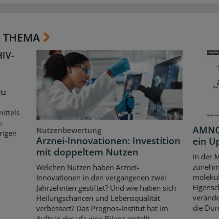
 THEMA
HIV-
tz
ittels
n
AMNOG
Nutzenbewertung
rigen
Arznei-Innovationen: Investition
ein U
mit doppeltem Nutzen
In der 
zunehme
Welchen Nutzen haben Arznei-
moleku
Innovationen in den vergangenen zwei
Eigensc
Jahrzehnten gestiftet? Und wie haben sich
verände
Heilungschancen und Lebensqualität
die Dur
verbessert? Das Prognos-Institut hat im
Auftrag des vfa eine Bilanz erstellt.