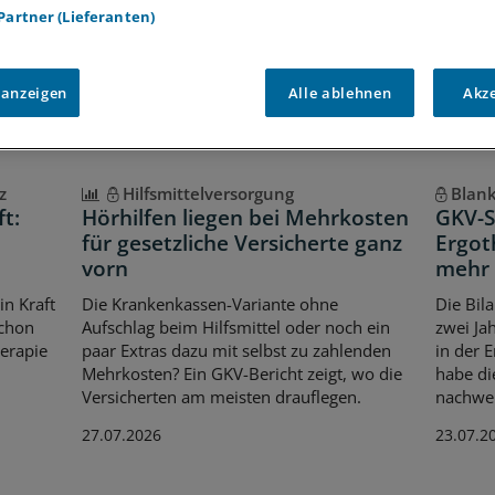
Voraussetzungen für den Zugang
 Partner (Lieferanten)
 anzeigen
Alle ablehnen
Akz
z
Hilfsmittelversorgung
Blan
ft:
Hörhilfen liegen bei Mehrkosten
GKV-S
t
für gesetzliche Versicherte ganz
Ergot
vorn
mehr 
in Kraft
Die Krankenkassen-Variante ohne
Die Bil
schon
Aufschlag beim Hilfsmittel oder noch ein
zwei Ja
herapie
paar Extras dazu mit selbst zu zahlenden
in der E
Mehrkosten? Ein GKV-Bericht zeigt, wo die
habe di
Versicherten am meisten drauflegen.
nachwei
27.07.2026
23.07.2