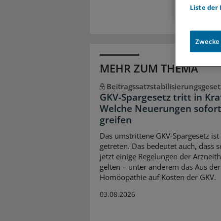
Liste der
Zwecke
MEHR ZUM THEMA
Beitragssatzstabilisierungsgeset
GKV-Spargesetz tritt in Kra
Welche Neuerungen sofor
greifen
Das umstrittene GKV-Spargesetz ist 
getreten. Das bedeutet auch, dass 
jetzt einige Regelungen der Arzneit
gelten – unter anderem das Aus der
Homöopathie auf Kosten der GKV.
03.08.2026