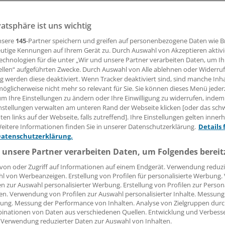
jetzt handeln, um Fehlentwicklungen beim geplanten
onssystem (AIS) zu verhindern, mahnt die KVWL.
vatsphäre ist uns wichtig
nsere
145
-Partner speichern und greifen auf personenbezogene Daten wie 
utige Kennungen auf Ihrem Gerät zu. Durch Auswahl von Akzeptieren aktivi
 Leserin, lieber Leser,
echnologien für die unter „Wir und unsere Partner verarbeiten Daten, um I
ellen“ aufgeführten Zwecke. Durch Auswahl von Alle ablehnen oder Widerruf
tändigen Beitrag können Sie lesen, sobald Sie sich eingelogg
ng werden diese deaktiviert. Wenn Tracker deaktiviert sind, sind manche Inh
öglicherweise nicht mehr so relevant für Sie. Sie können dieses Menü jeder
Jetzt anmelden »
Kostenlos registriere
um Ihre Einstellungen zu ändern oder Ihre Einwilligung zu widerrufen, indem
nstellungen verwalten am unteren Rand der Webseite klicken [oder das sc
en links auf der Webseite, falls zutreffend]. Ihre Einstellungen gelten inner
 vergessen?
eitere Informationen finden Sie in unserer Datenschutzerklärung.
Details 
es Problem beim Login?
Datenschutzerklärung.
dung ist mit wenigen Klicks erledigt und kostenlos.
 unsere Partner verarbeiten Daten, um Folgendes bereit
teile des kostenlosen Login:
von oder Zugriff auf Informationen auf einem Endgerät. Verwendung reduzi
l von Werbeanzeigen. Erstellung von Profilen für personalisierte Werbung
r
Analysen, Hintergründe und Infografiken
en zur Auswahl personalisierter Werbung. Erstellung von Profilen zur Person
usive
Interviews und Praxis-Tipps
en. Verwendung von Profilen zur Auswahl personalisierter Inhalte. Messung
ung. Messung der Performance von Inhalten. Analyse von Zielgruppen durch
iff auf alle
medizinischen Berichte und Kommentare
inationen von Daten aus verschiedenen Quellen. Entwicklung und Verbess
 Verwendung reduzierter Daten zur Auswahl von Inhalten.