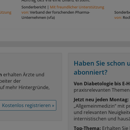
Sonderbericht
|
Mit freundlicher Unterstützung
tützung
von:
Verband der forschenden Pharma-
Sonderbe
Unternehmen (vfa)
von:
Roc
Haben Sie schon 
abonniert?
n
erhalten Ärzte und
beiter der
Von Diabetologie bis E-H
auf mehr Hintergründe,
praxisrelevanten Themen
Jetzt neu jeden Montag:
Kostenlos registrieren »
„Allgemeinmedizin“ mit p
und relevanten Neuigkei
internistischen und hausä
Top-Thema:
Erhalten Sie