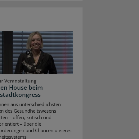
ur Veranstaltung
pen House beim
stadtkongress
nnen aus unterschiedlichsten
en des Gesundheitswesens
rten – offen, kritisch und
rientiert – über die
orderungen und Chancen unseres
eitssystems.