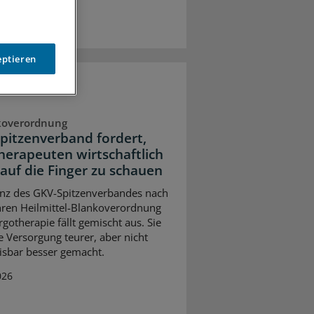
eptieren
koverordnung
pitzenverband fordert,
herapeuten wirtschaftlich
auf die Finger zu schauen
anz des GKV-Spitzenverbandes nach
hren Heilmittel-Blankoverordnung
rgotherapie fällt gemischt aus. Sie
e Versorgung teurer, aber nicht
sbar besser gemacht.
026