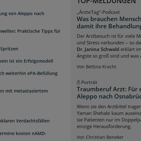
TOP-MELDUNGEN
„ÄrzteTag“-Podcast
dung von Aleppo nach
Was brauchen Mensch
damit ihre Behandlung
wellen: Praktische Tipps für
Der Arztbesuch ist für viele
und Stress verbunden – so das
 Spritzen
Dr. Janina Schwabl
erklärt i
Ängste so groß sind und was 
ein ist ein Erfolgsmodell
Von Bettina Kracht
sch weiterhin ePA-Befüllung
Porträt
Traumberuf Arzt: Für 
uen mit metastasiertem
Aleppo nach Osnabrü
Wenn sie den Arztkittel trage
Yaman Shehabi kaum auseina
sie Patienten nur im Doppelpa
unklaren Verdachtsfällen
einzige Herausforderung.
Termine kosten nAMD-
Von Christian Beneker