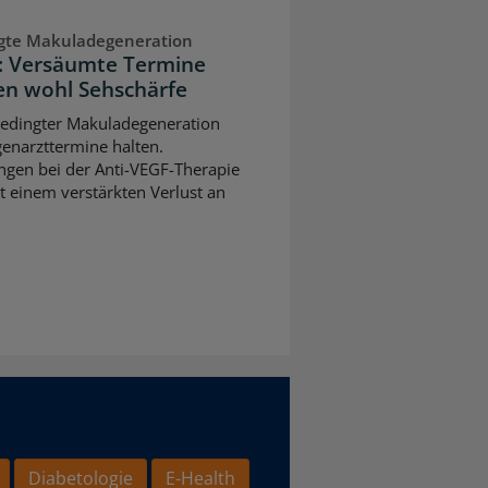
ngte Makuladegeneration
n: Versäumte Termine
n wohl Sehschärfe
sbedingter Makuladegeneration
ugenarzttermine halten.
gen bei der Anti-VEGF-Therapie
t einem verstärkten Verlust an
Diabetologie
E-Health