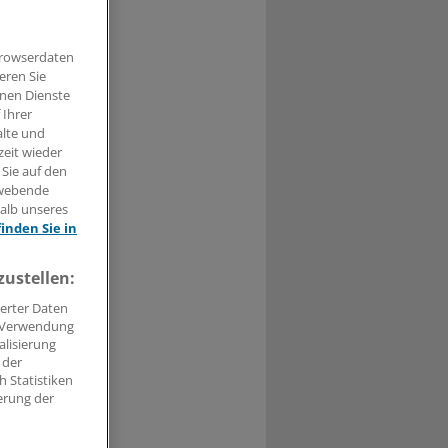
Browserdaten
eren Sie
 an. In
hnen Dienste
rdnet ein,
 Ihrer
alte und
zeit wieder
 Sie auf den
hwebende
halb unseres
finden Sie in
t haben.
zustellen:
n »
erter Daten
. Verwendung
alisierung
 der
 Statistiken
erung der