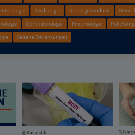
enterologie
Kardiologie
Kindergesundheit
Mensc
kologie
Ophthalmologie
Pneumologie
PolitKomp
ogie
Seltene Erkrankungen
Islat
n
Kasuistik