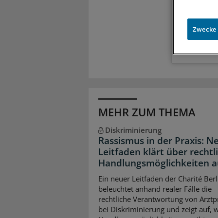
Meh
Exkl
Zugr
Zwecke
MEHR ZUM THEMA
Diskriminierung
Rassismus in der Praxis: N
Leitfaden klärt über rechtl
Handlungsmöglichkeiten a
Ein neuer Leitfaden der Charité Berl
beleuchtet anhand realer Fälle die
rechtliche Verantwortung von Arzt
bei Diskriminierung und zeigt auf, 