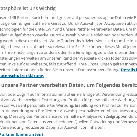
eit her ist
vatsphäre ist uns wichtig
nsere
145
-Partner speichern und greifen auf personenbezogene Daten wie 
utige Kennungen auf Ihrem Gerät zu. Durch Auswahl von Akzeptieren aktivi
z stehen in vielen Unternehmen wieder Betriebsratswahlen
echnologien für die unter „Wir und unsere Partner verarbeiten Daten, um I
d Betriebsräte vergleichsweise selten. Ein Arbeitsrechtler o
ellen“ aufgeführten Zwecke. Durch Auswahl von Alle ablehnen oder Widerruf
ng werden diese deaktiviert. Wenn Tracker deaktiviert sind, sind manche Inh
immung in freien Berufen kaum etabliert ist.
öglicherweise nicht mehr so relevant für Sie. Sie können dieses Menü jeder
um Ihre Einstellungen zu ändern oder Ihre Einwilligung zu widerrufen, indem
nstellungen verwalten am unteren Rand der Webseite klicken [oder das sc
 Leserin, lieber Leser,
en links auf der Webseite, falls zutreffend]. Ihre Einstellungen gelten inner
eitere Informationen finden Sie in unserer Datenschutzerklärung.
Details 
tändigen Beitrag können Sie lesen, sobald Sie sich eingelogg
Datenschutzerklärung.
 unsere Partner verarbeiten Daten, um Folgendes bereit
Jetzt anmelden »
Kostenlos registriere
von oder Zugriff auf Informationen auf einem Endgerät. Verwendung reduzi
l von Werbeanzeigen. Erstellung von Profilen für personalisierte Werbung
 vergessen?
en zur Auswahl personalisierter Werbung. Erstellung von Profilen zur Person
es Problem beim Login?
en. Verwendung von Profilen zur Auswahl personalisierter Inhalte. Messung
ung. Messung der Performance von Inhalten. Analyse von Zielgruppen durch
dung ist mit wenigen Klicks erledigt und kostenlos.
inationen von Daten aus verschiedenen Quellen. Entwicklung und Verbess
 Verwendung reduzierter Daten zur Auswahl von Inhalten.
teile des kostenlosen Login:
 Partner (Lieferanten)