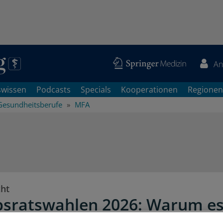
An
swissen
Podcasts
Specials
Kooperationen
Regionen
Gesundheitsberufe
MFA
cht
bsratswahlen 2026: Warum es
tbestimmung in Arztpraxen o