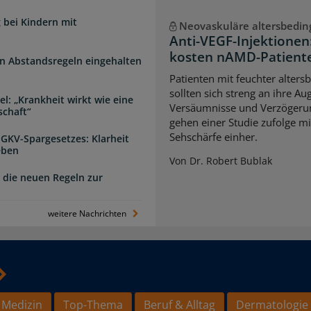
 bei Kindern mit
Neovaskuläre altersbedi
Anti-VEGF-Injektione
kosten nAMD-Patiente
n Abstandsregeln eingehalten
Patienten mit feuchter alter
sollten sich streng an ihre A
l: „Krankheit wirkt wie eine
Versäumnisse und Verzögerun
schaft“
gehen einer Studie zufolge mi
Sehschärfe einher.
 GKV-Spargesetzes: Klarheit
eben
Von Dr. Robert Bublak
 die neuen Regeln zur
weitere Nachrichten
 Medizin
Top-Thema
Beruf & Alltag
Dermatologie