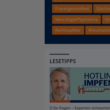
Frauengesundheit
Gastro
Neurologie/Psychiatrie
On
Rechtssplitter
Rheumatol
LESETIPPS
Sie fragen – Experten antworte