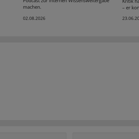
Podcast zur internen Wissensweitergabe
Kritik 
machen.
– er kon
02.08.2026
23.06.2