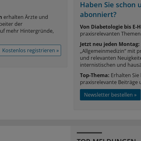
Haben Sie schon 
abonniert?
n
erhalten Ärzte und
beiter der
Von Diabetologie bis E-H
auf mehr Hintergründe,
praxisrelevanten Themen
Jetzt neu jeden Montag:
Kostenlos registrieren »
„Allgemeinmedizin“ mit p
und relevanten Neuigkei
internistischen und hausä
Top-Thema:
Erhalten Sie
praxisrelevante Beiträge 
Newsletter bestellen »