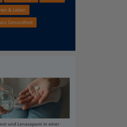
hen & Leben
ass Gesundheit
ravir und Lenacapavir in einer