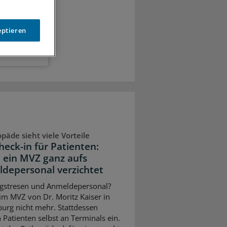
eptieren
päde sieht viele Vorteile
heck-in für Patienten:
 ein MVZ ganz aufs
depersonal verzichtet
gstresen und Anmeldepersonal?
 im MVZ von Dr. Moritz Kaiser in
urg nicht mehr. Stattdessen
 Patienten selbst an Terminals ein.