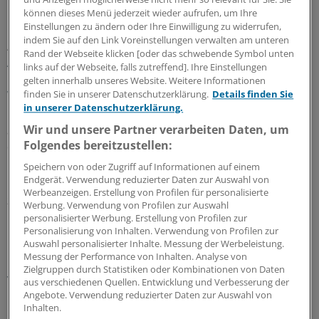
können dieses Menü jederzeit wieder aufrufen, um Ihre
Einstellungen zu ändern oder Ihre Einwilligung zu widerrufen,
indem Sie auf den Link Voreinstellungen verwalten am unteren
Ausgezeichnetes Netzwerk
Rand der Webseite klicken [oder das schwebende Symbol unten
Ärztenetz Eutin-Malente: Warum
links auf der Webseite, falls zutreffend]. Ihre Einstellungen
Qualitätsindikatoren für die Zusammenarbeit so
gelten innerhalb unseres Website. Weitere Informationen
wichtig sind
finden Sie in unserer Datenschutzerklärung.
Details finden Sie
in unserer Datenschutzerklärung.
Das Ärztenetz Eutin-Malente gehört zu den
Wir und unsere Partner verarbeiten Daten, um
ausgezeichneten QuATRoNetzen. Thomas Schang hat
Folgendes bereitzustellen:
das Netz 2003 mitgegründet. Im Interview erklärt er, wie
Netzarbeit den Praxisalltag unterstützt.
Speichern von oder Zugriff auf Informationen auf einem
Endgerät. Verwendung reduzierter Daten zur Auswahl von
Kooperation
|
In Kooperation mit:
AOK-Bundesverband
Werbeanzeigen. Erstellung von Profilen für personalisierte
25.06.2026
Werbung. Verwendung von Profilen zur Auswahl
personalisierter Werbung. Erstellung von Profilen zur
Personalisierung von Inhalten. Verwendung von Profilen zur
Auswahl personalisierter Inhalte. Messung der Werbeleistung.
Routinedaten für Arztnetze
Messung der Performance von Inhalten. Analyse von
QuATRo: Qualität messen, Versorgung
Zielgruppen durch Statistiken oder Kombinationen von Daten
verbessern!
aus verschiedenen Quellen. Entwicklung und Verbesserung der
Angebote. Verwendung reduzierter Daten zur Auswahl von
Die aktuellen QuATRo-Auszeichnungen zeigen, wie
Inhalten.
Routinedaten genutzt werden können, um in Arztnetzen