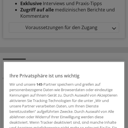
Exklusive
Interviews und Praxis-Tipps
Zugriff auf alle
medizinischen Berichte und
Kommentare
Voraussetzungen für den Zugang
MEHR ZUM THEMA
Ihre Privatsphäre ist uns wichtig
Tipps von einer Praxismanagerin
Effizientere Arztpraxis durch QM: Weniger
Wir und unsere
145
-Partner speichern und greifen auf
Papierchaos, mehr Struktur und Teamwork
personenbezogene Daten wie Browserdaten oder eindeutige
Kennungen auf Ihrem Gerät zu. Durch Auswahl von Akzeptieren
Staubtrocken und lästige Pflicht? Von wegen!
aktivieren Sie Tracking-Technologien für die unter „Wir und
Qualitätsmanagement macht Spaß, bietet ein
unsere Partner verarbeiten Daten, um Ihnen Dienste
Sicherheitsnetz und sorgt fürs Wir-Gefühl im Team, sagt
bereitzustellen“ aufgeführten Zwecke. Durch Auswahl von Alle
ablehnen oder Widerruf Ihrer Einwilligung werden diese
Expertin Andrea Knauber.
deaktiviert. Wenn Tracker deaktiviert sind, sind manche Inhalte
12.07.2026
und Anzeigen möglicherweise nicht mehr so relevant für Sie. Sie