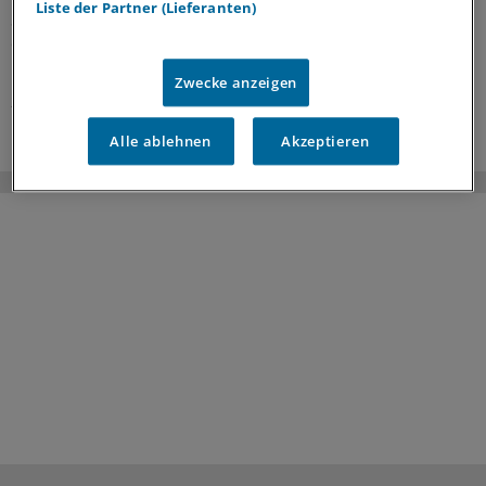
Liste der Partner (Lieferanten)
Stärken zu erkennen, Schwachstellen anzugehen und
die Zusammenarbeit weiterzuentwickeln.
Kooperation
|
In Kooperation mit:
AOK-Bundesverband
Zwecke anzeigen
25.06.2026
Alle ablehnen
Akzeptieren