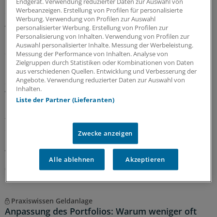
neue Fuchs, Stefan Ziermann, vor. Pferdchen und Fuchs
Endgerät. Verwendung reduzierter Daten zur Auswahl von
Werbeanzeigen. Erstellung von Profilen für personalisierte
erinnern sich an Erfolg und Misserfolg ihrer
Werbung. Verwendung von Profilen zur Auswahl
Anlageentscheidungen und welche Konsequenzen und
personalisierter Werbung. Erstellung von Profilen zur
Lehren sie daraus gezogen haben.
Personalisierung von Inhalten. Verwendung von Profilen zur
Auswahl personalisierter Inhalte. Messung der Werbeleistung.
28.07.2026
Messung der Performance von Inhalten. Analyse von
Zielgruppen durch Statistiken oder Kombinationen von Daten
aus verschiedenen Quellen. Entwicklung und Verbesserung der
Angebote. Verwendung reduzierter Daten zur Auswahl von
Geldtipp-Podcast Pferdchen trifft Fuchs
Inhalten.
Wie sich nachhaltige Geldanlage verändert hat
Liste der Partner (Lieferanten)
Durch die geopolitischen Krisen sind Investments in
fossile Energien und Rüstung attraktiv geworden. In der
61. Ausgabe des Geldtipp-Podcasts diskutieren
Zwecke anzeigen
Pferdchen und Fuchs, wo Nachhaltigkeitskriterium auch
weiter sinnvoll und erfolgreich sind.
Alle ablehnen
Akzeptieren
03.07.2026
Praxiswissen Geldanlage
Anpassung des Portfolios: Warum weniger oft