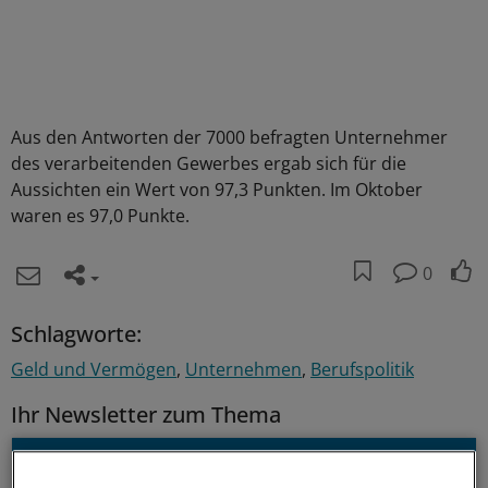
Aus den Antworten der 7000 befragten Unternehmer
des verarbeitenden Gewerbes ergab sich für die
Aussichten ein Wert von 97,3 Punkten. Im Oktober
waren es 97,0 Punkte.
0
Schlagworte:
Geld und Vermögen
Unternehmen
Berufspolitik
Ihr Newsletter zum Thema
Beruf & Alltag