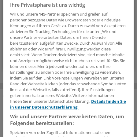
Ihre Privatsphäre ist uns wichtig
Die Sonntagslektüre: Lesen Sie Wissenswertes und
Nützliches für Ihre tägliche Arbeit, lassen Sie sich von
Wir und unsere
145
-Partner speichern und greifen auf
Kolleginnen und Kollegen inspirieren - und seien Sie immer
personenbezogene Daten wie Browserdaten oder eindeutige
Kennungen auf Ihrem Gerät zu. Durch Auswahl von Akzeptieren
einen Schritt voraus.
aktivieren Sie Tracking-Technologien für die unter „Wir und
unsere Partner verarbeiten Daten, um Ihnen Dienste
bereitzustellen“ aufgeführten Zwecke. Durch Auswahl von Alle
wöchentlich (Sonntag)
ablehnen oder Widerruf Ihrer Einwilligung werden diese
deaktiviert. Wenn Tracker deaktiviert sind, sind manche Inhalte
Zum Abonnieren bitte anmelden
und Anzeigen möglicherweise nicht mehr so relevant für Sie. Sie
können dieses Menü jederzeit wieder aufrufen, um Ihre
Einstellungen zu ändern oder Ihre Einwilligung zu widerrufen,
indem Sie auf den Link Voreinstellungen verwalten am unteren
Rand der Webseite klicken [oder das schwebende Symbol unten
links auf der Webseite, falls zutreffend]. Ihre Einstellungen
gelten innerhalb unseres Website. Weitere Informationen
finden Sie in unserer Datenschutzerklärung.
Details finden Sie
MEHR ZUM THEMA
in unserer Datenschutzerklärung.
Geldtipp-Podcast Pferdchen trifft Fuchs
Wir und unsere Partner verarbeiten Daten, um
Was wir aus unseren Fehlern gelernt haben
Folgendes bereitzustellen:
In der 62. Folge des Geldtipp-Podcasts stellt sich der
Speichern von oder Zugriff auf Informationen auf einem