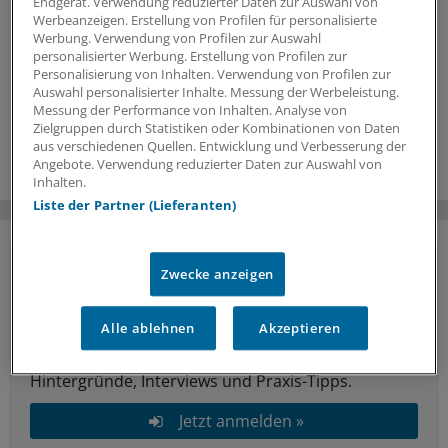
Endgerät. Verwendung reduzierter Daten zur Auswahl von
Werbeanzeigen. Erstellung von Profilen für personalisierte
Werbung. Verwendung von Profilen zur Auswahl
personalisierter Werbung. Erstellung von Profilen zur
Personalisierung von Inhalten. Verwendung von Profilen zur
Auswahl personalisierter Inhalte. Messung der Werbeleistung.
Messung der Performance von Inhalten. Analyse von
Zielgruppen durch Statistiken oder Kombinationen von Daten
aus verschiedenen Quellen. Entwicklung und Verbesserung der
Angebote. Verwendung reduzierter Daten zur Auswahl von
Inhalten.
Liste der Partner (Lieferanten)
Vorteile des Logins
Zwecke anzeigen
Über unser
kostenloses Login
erhalten Ärzte und
Alle ablehnen
Akzeptieren
Ärztinnen sowie andere Mitarbeiter der
Gesundheitsbranche Zugriff auf mehr
Hintergründe, Interviews und Praxis-Tipps.
Jetzt anmelden »