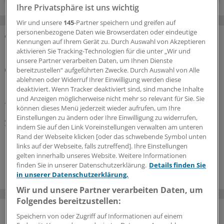
Ihre Privatsphäre ist uns wichtig
Wir und unsere
145
-Partner speichern und greifen auf
personenbezogene Daten wie Browserdaten oder eindeutige
Kennungen auf Ihrem Gerät zu. Durch Auswahl von Akzeptieren
MEHR ZUM THEMA
aktivieren Sie Tracking-Technologien für die unter „Wir und
unsere Partner verarbeiten Daten, um Ihnen Dienste
Urteil
bereitzustellen“ aufgeführten Zwecke. Durch Auswahl von Alle
Bundesarbeitsgericht stärkt Kündigungsschutz
ablehnen oder Widerruf Ihrer Einwilligung werden diese
bei Elternzeit
deaktiviert. Wenn Tracker deaktiviert sind, sind manche Inhalte
und Anzeigen möglicherweise nicht mehr so relevant für Sie. Sie
Teilen Eltern ihre Elternzeit in mehrere Abschnitte auf,
können dieses Menü jederzeit wieder aufrufen, um Ihre
greift der „vorwirkende Kündigungsschutz“ von acht
Einstellungen zu ändern oder Ihre Einwilligung zu widerrufen,
Wochen vor jedem einzelnen Abschnitt, sagen die
indem Sie auf den Link Voreinstellungen verwalten am unteren
Rand der Webseite klicken [oder das schwebende Symbol unten
Erfurter Richter.
links auf der Webseite, falls zutreffend]. Ihre Einstellungen
gelten innerhalb unseres Website. Weitere Informationen
19.06.2026
finden Sie in unserer Datenschutzerklärung.
Details finden Sie
in unserer Datenschutzerklärung.
Wir und unsere Partner verarbeiten Daten, um
Folgendes bereitzustellen:
Speichern von oder Zugriff auf Informationen auf einem