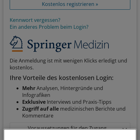
Kostenlos registrieren »
Kennwort vergessen?
Ein anderes Problem beim Login?
Die Anmeldung ist mit wenigen Klicks erledigt und
kostenlos.
Ihre Vorteile des kostenlosen Login:
Mehr
Analysen, Hintergründe und
Infografiken
Exklusive
Interviews und Praxis-Tipps
Zugriff auf alle
medizinischen Berichte und
Kommentare
Voraussetzungen für den Zugang