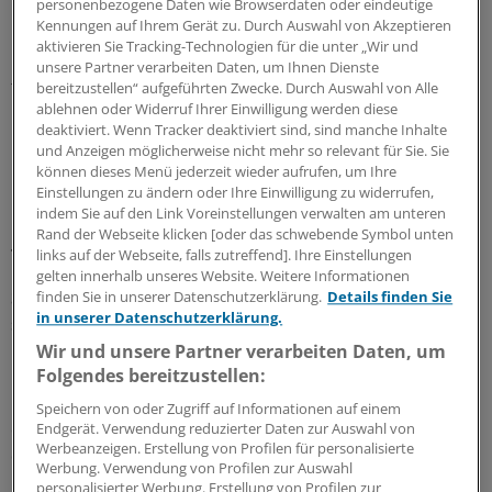
personenbezogene Daten wie Browserdaten oder eindeutige
im Quartal wird ausreichen.
Kennungen auf Ihrem Gerät zu. Durch Auswahl von Akzeptieren
aktivieren Sie Tracking-Technologien für die unter „Wir und
Flender:
Wichtig ist auch, dass die Karte nicht nur mit
unsere Partner verarbeiten Daten, um Ihnen Dienste
fünf Jahren Laufzeit versehen wird. Für Ärzte ist
bereitzustellen“ aufgeführten Zwecke. Durch Auswahl von Alle
ablehnen oder Widerruf Ihrer Einwilligung werden diese
Flexibilität entscheidend, weil sich durch Kooperationen
deaktiviert. Wenn Tracker deaktiviert sind, sind manche Inhalte
leicht etwas ändert. Und wenn eine Praxis eine neue
und Anzeigen möglicherweise nicht mehr so relevant für Sie. Sie
Betriebsstättennummer BSNR bekommt, dann wird eine
können dieses Menü jederzeit wieder aufrufen, um Ihre
neue Karte fällig.
Einstellungen zu ändern oder Ihre Einwilligung zu widerrufen,
indem Sie auf den Link Voreinstellungen verwalten am unteren
Rand der Webseite klicken [oder das schwebende Symbol unten
... und der E-Arztausweis?
links auf der Webseite, falls zutreffend]. Ihre Einstellungen
gelten innerhalb unseres Website. Weitere Informationen
Schlögell:
Der Arztausweis wird zur Hälfte gefördert,
finden Sie in unserer Datenschutzerklärung.
Details finden Sie
in unserer Datenschutzerklärung.
sodass Ärzte mit maximal 11,60 Euro im Quartal
rechnen müssen. Das ist zum Beispiel weniger als ein
Wir und unsere Partner verarbeiten Daten, um
Folgendes bereitzustellen:
Berufskraftfahrer für seine Identifikationskarte zahlen
muss. Wir glauben aber auch, dass die Kosten nicht
Speichern von oder Zugriff auf Informationen auf einem
entscheidend sind für den eHBA. Viel wichtiger ist es,
Endgerät. Verwendung reduzierter Daten zur Auswahl von
Werbeanzeigen. Erstellung von Profilen für personalisierte
dass mit der Signaturkarte Prozesse in der Praxis
Werbung. Verwendung von Profilen zur Auswahl
beschleunigt und dadurch Praxiskosten reduziert
personalisierter Werbung. Erstellung von Profilen zur