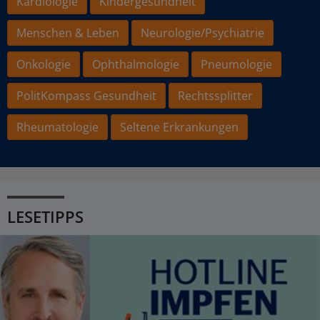
Kardiologie
Kindergesundheit
Menschen & Leben
Neurologie/Psychiatrie
Onkologie
Ophthalmologie
Pneumologie
PolitKompass Gesundheit
Rechtssplitter
Rheumatologie
Seltene Erkrankungen
LESETIPPS