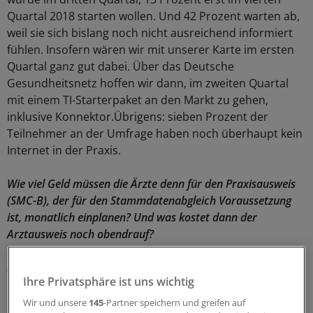
Quartal 2018 starten wollen. Und 42 Prozent warten ab,
weil sie sich bislang noch nicht ausreichend informiert
fühlen. Insofern wären wir mit unserer Karte im ersten
Quartal ganz gut dabei. Über das Deutsche
Gesundheitsnetz hoffen wir dann, im zweiten Quartal
mit einem TI-Starterpaket an den Markt zu gehen,
inklusive Konnektor.Übrigens: sieben Prozent der
Teilnehmer an der Umfrage haben noch überhaupt kein
Internet in der Praxis.
Wie viel Geld müssen die Ärzte denn für den Praxisausweis
(SMC-B), der für den Stammdatenabgleich Voraussetzung
ist, monatlich einplanen? Und was kostet dann der
Arztausweis noch obendrauf?
Schlögell:
Wir bieten die SMC-B auf jeden Fall so an, dass
Ihre Privatsphäre ist uns wichtig
den Praxen keinerlei Zusatzkosten entstehen, der
Förderbetrag für den Anschluss an die TI von 23,25 Euro
Wir und unsere
145
-Partner speichern und greifen auf