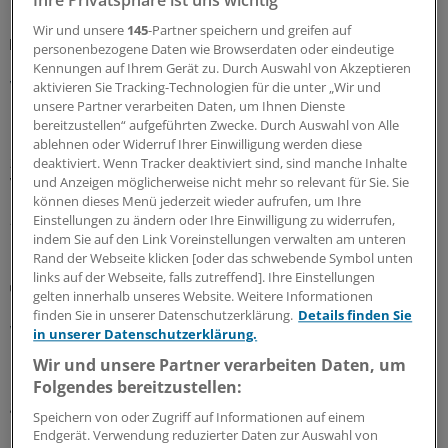
Ihre Privatsphäre ist uns wichtig
Wir und unsere
145
-Partner speichern und greifen auf
Hilfsmittelversorgung
personenbezogene Daten wie Browserdaten oder eindeutige
Hörhilfen liegen bei Mehrkosten für gesetzliche
Kennungen auf Ihrem Gerät zu. Durch Auswahl von Akzeptieren
Versicherte ganz vorn
aktivieren Sie Tracking-Technologien für die unter „Wir und
unsere Partner verarbeiten Daten, um Ihnen Dienste
Die Krankenkassen-Variante ohne Aufschlag beim
bereitzustellen“ aufgeführten Zwecke. Durch Auswahl von Alle
Hilfsmittel oder noch ein paar Extras dazu mit selbst zu
ablehnen oder Widerruf Ihrer Einwilligung werden diese
zahlenden Mehrkosten? Ein GKV-Bericht zeigt, wo die
deaktiviert. Wenn Tracker deaktiviert sind, sind manche Inhalte
und Anzeigen möglicherweise nicht mehr so relevant für Sie. Sie
Versicherten am meisten drauflegen.
können dieses Menü jederzeit wieder aufrufen, um Ihre
27.07.2026
Einstellungen zu ändern oder Ihre Einwilligung zu widerrufen,
indem Sie auf den Link Voreinstellungen verwalten am unteren
Rand der Webseite klicken [oder das schwebende Symbol unten
links auf der Webseite, falls zutreffend]. Ihre Einstellungen
Blankoverordnung
gelten innerhalb unseres Website. Weitere Informationen
GKV-Spitzenverband fordert, Ergotherapeuten
finden Sie in unserer Datenschutzerklärung.
Details finden Sie
wirtschaftlich mehr auf die Finger zu schauen
in unserer Datenschutzerklärung.
Die Bilanz des GKV-Spitzenverbandes nach zwei Jahren
Wir und unsere Partner verarbeiten Daten, um
Heilmittel-Blankoverordnung in der Ergotherapie fällt
Folgendes bereitzustellen:
gemischt aus. Sie habe die Versorgung teurer, aber
Speichern von oder Zugriff auf Informationen auf einem
nicht nachweisbar besser gemacht.
Endgerät. Verwendung reduzierter Daten zur Auswahl von