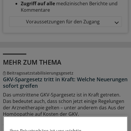
Zugriff auf alle
medizinischen Berichte und
Kommentare
Voraussetzungen für den Zugang
MEHR ZUM THEMA
Beitragssatzstabilisierungsgesetz
GKV-Spargesetz tritt in Kraft: Welche Neuerungen
sofort greifen
Das umstrittene GKV-Spargesetz ist in Kraft getreten.
Das bedeutet auch, dass schon jetzt einige Regelungen
der Arzneitherapie gelten – unter anderem das Aus der
Homöopathie auf Kosten der GKV.
03.08.2026