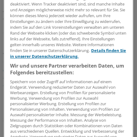
Medizinstudium hinter sich, dann aber die
deaktiviert. Wenn Tracker deaktiviert sind, sind manche Inhalte
Abschlussprüfungen nicht abgelegt hatte. Die
und Anzeigen möglicherweise nicht mehr so relevant für Sie. Sie
können dieses Menü jederzeit wieder aufrufen, um Ihre
Approbation, die er sich mit gefälschten Zeugnissen
Einstellungen zu ändern oder Ihre Einwilligung zu widerrufen,
beim Regierungsbezirk Köln erschlichen hatte, widerrief
indem Sie auf den Link Voreinstellungen verwalten am unteren
die Behörde im November 2015.
Rand der Webseite klicken [oder das schwebende Symbol unten
links auf der Webseite, falls zutreffend]. Ihre Einstellungen
gelten innerhalb unseres Website. Weitere Informationen
In den sechs Jahren davor hatte er 336 Operationen
finden Sie in unserer Datenschutzerklärung.
Details finden Sie
vorgenommen. Beanstandungen durch Patienten sind
in unserer Datenschutzerklärung.
offenbar nicht bekannt.
Dennoch wertete das
Wir und unsere Partner verarbeiten Daten, um
Amtsgericht Düren die Eingriffe durch den „Nichtarzt“
Folgendes bereitzustellen:
als Körperverletzung in 336 Fällen und verurteilte den
Speichern von oder Zugriff auf Informationen auf einem
Mann zu einer Bewährungsstrafe von 22 Monaten.
Endgerät. Verwendung reduzierter Daten zur Auswahl von
Werbeanzeigen. Erstellung von Profilen für personalisierte
Rückforderung von 31600 Euro
Werbung. Verwendung von Profilen zur Auswahl
personalisierter Werbung. Erstellung von Profilen zur
Personalisierung von Inhalten. Verwendung von Profilen zur
Für die Krankenkasse IKK classic war dies Anlass, für
Auswahl personalisierter Inhalte. Messung der Werbeleistung.
zehn Behandlungen ab 2012 die bereits ausbezahlten
Messung der Performance von Inhalten. Analyse von
Zielgruppen durch Statistiken oder Kombinationen von Daten
Honorare zurückzufordern, insgesamt 31 .600 Euro.
aus verschiedenen Quellen. Entwicklung und Verbesserung der
Nach dem rechtskräftigen Strafurteil habe es sich um
Angebote. Verwendung reduzierter Daten zur Auswahl von