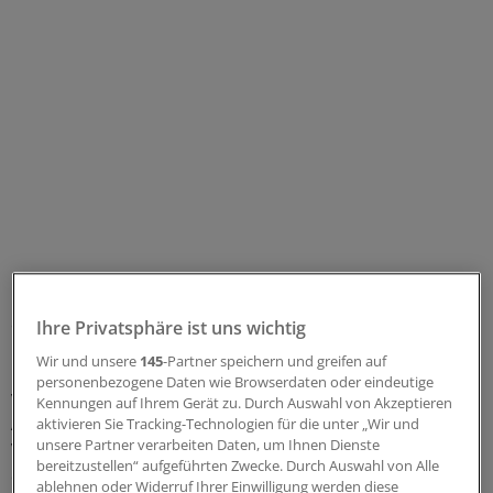
Mann hatte Abschlussprüfungen nicht
abgelegt
Ihre Privatsphäre ist uns wichtig
Wir und unsere
145
-Partner speichern und greifen auf
Das im Streitfall beklagte Krankenhaus hatte 2009 einen
personenbezogene Daten wie Browserdaten oder eindeutige
vermeintlichen Arzt angestellt und zunächst als
Kennungen auf Ihrem Gerät zu. Durch Auswahl von Akzeptieren
Assistenzarzt, dann als Facharzt im Bereich
aktivieren Sie Tracking-Technologien für die unter „Wir und
unsere Partner verarbeiten Daten, um Ihnen Dienste
Viszeralchirurgie beschäftigt. Später stellte sich heraus,
bereitzustellen“ aufgeführten Zwecke. Durch Auswahl von Alle
dass der Mann zwar ein fast vollständiges
ablehnen oder Widerruf Ihrer Einwilligung werden diese