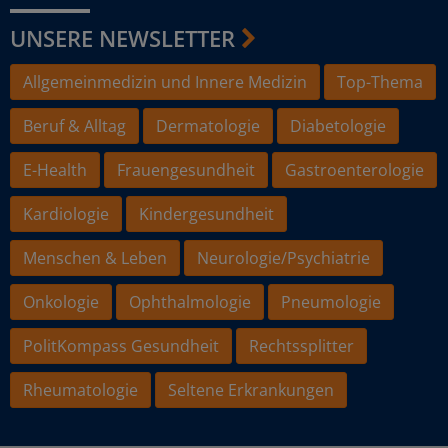
UNSERE NEWSLETTER
Allgemeinmedizin und Innere Medizin
Top-Thema
Beruf & Alltag
Dermatologie
Diabetologie
E-Health
Frauengesundheit
Gastroenterologie
Kardiologie
Kindergesundheit
Menschen & Leben
Neurologie/Psychiatrie
Onkologie
Ophthalmologie
Pneumologie
PolitKompass Gesundheit
Rechtssplitter
Rheumatologie
Seltene Erkrankungen