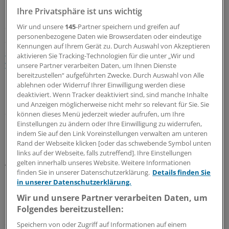
umfangreichen Diebstähle auf
Ihre Privatsphäre ist uns wichtig
Gesundheitsorganisationen entfallen. Die Attacke mit
der größten Zahl an erbeuteten Datensätzen betraf laut
Wir und unsere
145
-Partner speichern und greifen auf
personenbezogene Daten wie Browserdaten oder eindeutige
Studie
den US-Krankenversicherer Anthem, der vor
Kennungen auf Ihrem Gerät zu. Durch Auswahl von Akzeptieren
etwas mehr als einem Jahr Opfer von Cyber-Kriminalität
aktivieren Sie Tracking-Technologien für die unter „Wir und
wurde.
unsere Partner verarbeiten Daten, um Ihnen Dienste
bereitzustellen“ aufgeführten Zwecke. Durch Auswahl von Alle
ablehnen oder Widerruf Ihrer Einwilligung werden diese
Insgesamt seien hierbei mehr als 78 Millionen
deaktiviert. Wenn Tracker deaktiviert sind, sind manche Inhalte
Datensätze entwendet worden. An dritter Stelle steht
und Anzeigen möglicherweise nicht mehr so relevant für Sie. Sie
der Studie zufolge mit 43 Millionen gestohlenen
können dieses Menü jederzeit wieder aufrufen, um Ihre
Einstellungen zu ändern oder Ihre Einwilligung zu widerrufen,
Datensätzen ebenfalls eine Institution aus dem Bereich
indem Sie auf den Link Voreinstellungen verwalten am unteren
Gesundheit - das Korea Pharmaceutical Information
Rand der Webseite klicken [oder das schwebende Symbol unten
Center. Die süd-koreanische Organisation beliefert viele
links auf der Webseite, falls zutreffend]. Ihre Einstellungen
Apotheken in ihrem Land mit Software.
gelten innerhalb unseres Website. Weitere Informationen
finden Sie in unserer Datenschutzerklärung.
Details finden Sie
in unserer Datenschutzerklärung.
Den Studienergebnissen nach zu urteilen, kamen die
Wir und unsere Partner verarbeiten Daten, um
meisten Angriffe auf digital gespeicherte Informationen
Folgendes bereitzustellen:
überwiegend von externen Angreifern (58 Prozent). Nur
etwa 14 Prozent seien auf Insider zurückzuführen.
Speichern von oder Zugriff auf Informationen auf einem