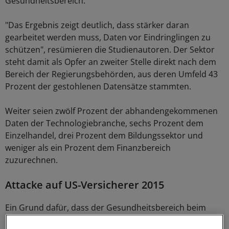
Gesundheitsbereich.
"Das Ergebnis zeigt deutlich, dass stärker daran
gearbeitet werden muss, Daten vor Eindringlingen zu
schützen", resümieren die Studienautoren. Der Sektor
steht damit als Opfer an zweiter Stelle direkt nach dem
Bereich der Regierungsbehörden, aus deren Umfeld 43
Prozent der gestohlenen Datensätze stammten.
Weiter seien zwölf Prozent der abhandengekommenen
Daten der Technologiebranche, sechs Prozent dem
Einzelhandel, drei Prozent dem Bildungssektor und
weniger als ein Prozent dem Finanzbereich
zuzurechnen.
Attacke auf US-Versicherer 2015
Ein Grund dafür, dass der Gesundheitsbereich beim
Index heraussticht ist, dass einige der besonders