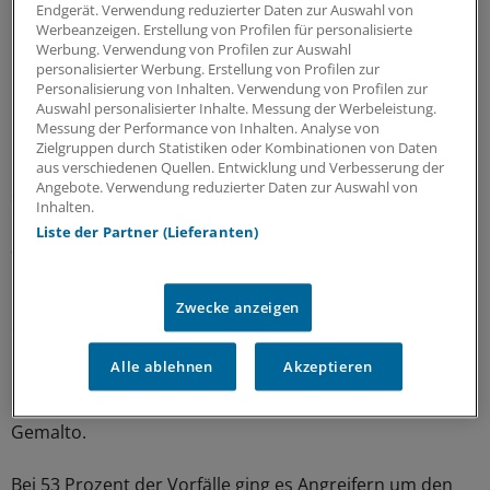
Endgerät. Verwendung reduzierter Daten zur Auswahl von
Interessant ist, dass es sich in circa 24 Prozent der Fälle,
Werbeanzeigen. Erstellung von Profilen für personalisierte
in denen 2015 Daten abhanden kamen, um Versehen
Werbung. Verwendung von Profilen zur Auswahl
handelte.
personalisierter Werbung. Erstellung von Profilen zur
Personalisierung von Inhalten. Verwendung von Profilen zur
Auswahl personalisierter Inhalte. Messung der Werbeleistung.
Cyberattacken des Staats
Messung der Performance von Inhalten. Analyse von
Zielgruppen durch Statistiken oder Kombinationen von Daten
Etwa zwei Prozent aller Cyberattacken seien direkt
aus verschiedenen Quellen. Entwicklung und Verbesserung der
Angebote. Verwendung reduzierter Daten zur Auswahl von
staatlichen Institutionen zuzuordnen, allerdings seien
Inhalten.
bei diesen Angriffen dann auch große Datenmengen
Liste der Partner (Lieferanten)
abgezogen worden.
Die Zielsetzung der digitalen Diebe war meist recht
Zwecke anzeigen
eindeutig: "Im vergangenen Jahr waren persönliche
Informationen sowie Identitäten das Hauptziel von
Alle ablehnen
Akzeptieren
Cyberkriminellen", erklärt Jason Hart, Vice President and
Chief Technology Officer for Data Protection bei
Gemalto.
Bei 53 Prozent der Vorfälle ging es Angreifern um den