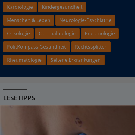
Kardiologie
Kindergesundheit
Menschen & Leben
Neurologie/Psychiatrie
Onkologie
Ophthalmologie
Pneumologie
PolitKompass Gesundheit
Rechtssplitter
Rheumatologie
Seltene Erkrankungen
LESETIPPS