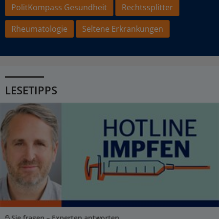
PolitKompass Gesundheit
Rechtssplitter
Rheumatologie
Seltene Erkrankungen
LESETIPPS
Sie fragen – Experten antworten