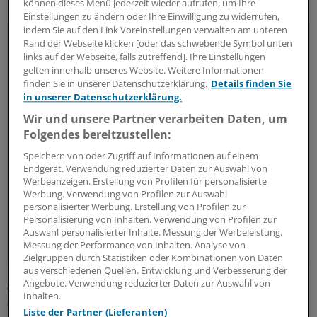
können dieses Menü jederzeit wieder aufrufen, um Ihre
Einstellungen zu ändern oder Ihre Einwilligung zu widerrufen,
indem Sie auf den Link Voreinstellungen verwalten am unteren
Andia Mirbagheri
Rand der Webseite klicken [oder das schwebende Symbol unten
links auf der Webseite, falls zutreffend]. Ihre Einstellungen
gelten innerhalb unseres Website. Weitere Informationen
finden Sie in unserer Datenschutzerklärung.
Details finden Sie
in unserer Datenschutzerklärung.
Wir und unsere Partner verarbeiten Daten, um
Folgendes bereitzustellen:
Speichern von oder Zugriff auf Informationen auf einem
Endgerät. Verwendung reduzierter Daten zur Auswahl von
Werbeanzeigen. Erstellung von Profilen für personalisierte
Werbung. Verwendung von Profilen zur Auswahl
personalisierter Werbung. Erstellung von Profilen zur
Personalisierung von Inhalten. Verwendung von Profilen zur
© privat
Auswahl personalisierter Inhalte. Messung der Werbeleistung.
Messung der Performance von Inhalten. Analyse von
Zielgruppen durch Statistiken oder Kombinationen von Daten
aus verschiedenen Quellen. Entwicklung und Verbesserung der
Angebote. Verwendung reduzierter Daten zur Auswahl von
An deutschen Universitäten sieht die Situation (noch?)
Inhalten.
anders aus. Ich bin auf ethische Statements gestoßen:
Liste der Partner (Lieferanten)