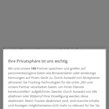
An vielen Universitäten im angelsächsischen
Sprachraum gibt es offizielle Leitlinien, die Studierende
und andere Beschäftigte vor Diskriminierung schützen
Ihre Privatsphäre ist uns wichtig
sollen. Darunter fallen beispielsweise die
Anti-Racism
Wir und unsere
145
-Partner speichern und greifen auf
Policy der University of South Australia
sowie
Policies on
personenbezogene Daten wie Browserdaten oder eindeutige
Kennungen auf Ihrem Gerät zu. Durch Auswahl von Akzeptieren
Discrimination and Harassement der Columbia
aktivieren Sie Tracking-Technologien für die unter „Wir und
University
; Leitlinien, die ein klares Bekenntnis seitens
unsere Partner verarbeiten Daten, um Ihnen Dienste
der Hochschulen gegenüber jeglicher Art von
bereitzustellen“ aufgeführten Zwecke. Durch Auswahl von Alle
Diskriminierung darstellen. Davon gibt es jede Menge
ablehnen oder Widerruf Ihrer Einwilligung werden diese
deaktiviert. Wenn Tracker deaktiviert sind, sind manche Inhalte
Beispiele, sobald man die Kombination "racism policy
und Anzeigen möglicherweise nicht mehr so relevant für Sie. Sie
uni" in die Suchmaschine eintippt.