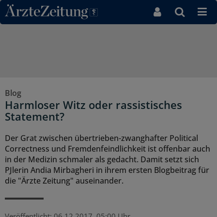
Direkt zum Inhaltsbereich
Blog
Harmloser Witz oder rassistisches
Statement?
Der Grat zwischen übertrieben-zwanghafter Political
Correctness und Fremdenfeindlichkeit ist offenbar auch
in der Medizin schmaler als gedacht. Damit setzt sich
PJlerin Andia Mirbagheri in ihrem ersten Blogbeitrag für
die "Ärzte Zeitung" auseinander.
Veröffentlicht:
06.12.2017, 05:00 Uhr