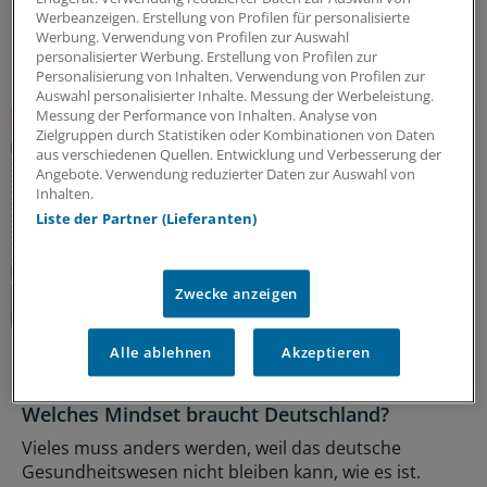
das J&J Open House – seit inzwischen 7 Jahren.
Werbeanzeigen. Erstellung von Profilen für personalisierte
Kooperation
|
In Kooperation mit:
Johnson & Johnson Innovative
Werbung. Verwendung von Profilen zur Auswahl
Medicine (Janssen-Cilag GmbH)
personalisierter Werbung. Erstellung von Profilen zur
Personalisierung von Inhalten. Verwendung von Profilen zur
Auswahl personalisierter Inhalte. Messung der Werbeleistung.
Messung der Performance von Inhalten. Analyse von
Zielgruppen durch Statistiken oder Kombinationen von Daten
aus verschiedenen Quellen. Entwicklung und Verbesserung der
Angebote. Verwendung reduzierter Daten zur Auswahl von
Inhalten.
Liste der Partner (Lieferanten)
Zwecke anzeigen
Johnson & Johnson Open House-Veranstaltung am 26. Juni
Alle ablehnen
Akzeptieren
2025 beim Hauptstadtkongress
Impulse für den medizinischen Fortschritt:
Welches Mindset braucht Deutschland?
Vieles muss anders werden, weil das deutsche
Gesundheitswesen nicht bleiben kann, wie es ist.