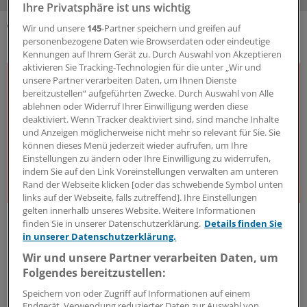
Ihre Privatsphäre ist uns wichtig
Wir und unsere
145
-Partner speichern und greifen auf
DAS KÖNNTE SIE AUCH INTERESSIEREN
personenbezogene Daten wie Browserdaten oder eindeutige
Kennungen auf Ihrem Gerät zu. Durch Auswahl von Akzeptieren
aktivieren Sie Tracking-Technologien für die unter „Wir und
unsere Partner verarbeiten Daten, um Ihnen Dienste
bereitzustellen“ aufgeführten Zwecke. Durch Auswahl von Alle
ablehnen oder Widerruf Ihrer Einwilligung werden diese
deaktiviert. Wenn Tracker deaktiviert sind, sind manche Inhalte
und Anzeigen möglicherweise nicht mehr so relevant für Sie. Sie
können dieses Menü jederzeit wieder aufrufen, um Ihre
Einstellungen zu ändern oder Ihre Einwilligung zu widerrufen,
indem Sie auf den Link Voreinstellungen verwalten am unteren
Rand der Webseite klicken [oder das schwebende Symbol unten
links auf der Webseite, falls zutreffend]. Ihre Einstellungen
gelten innerhalb unseres Website. Weitere Informationen
J&J Open House
finden Sie in unserer Datenschutzerklärung.
Details finden Sie
Der Gesundheitsdialog
in unserer Datenschutzerklärung.
Expert:innen aus unterschiedlichsten Bereichen des
Wir und unsere Partner verarbeiten Daten, um
Gesundheitswesens diskutieren – offen, kritisch und
Folgendes bereitzustellen:
lösungsorientiert – über die Herausforderungen und
Speichern von oder Zugriff auf Informationen auf einem
Chancen unseres Gesundheitssystems. Dafür steht
Endgerät. Verwendung reduzierter Daten zur Auswahl von