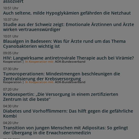
assoziiert
10:51 Uhr
Auch seltene, milde Hypoglykämien gefährden die Netzhaut
10:37 Uhr
Studie aus der Schweiz zeigt: Emotionale Ärztinnen und Ärzte
wirken vertrauenswürdiger
10:01 Uhr
Blaualgen in Badeseen: Was für Ärzte rund um das Thema
Cyanobakterien wichtig ist
09:05 Uhr
HIV: Langwirksame antiretrovirale Therapie auch bei Virämie?
Kooperation
|
In Kooperation mit:
AOK-Bundesverband
07:30 Uhr
Tumoroperationen: Mindestmengen beschleunigen die
Zentralisierung der Krebsversorgung
Kooperation
|
In Kooperation mit:
AOK-Bundesverband
07:20 Uhr
Krebsexpertin: „Die Versorgung in einem zertifizierten
Zentrum ist die beste“
04:30 Uhr
Diabetes und Vorhofflimmern: Das hilft gegen die gefährliche
Kombi
04:20 Uhr
Transition von jungen Menschen mit Adipositas: So gelingt
der Übergang in die Erwachsenenmedizin