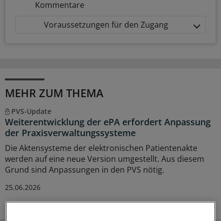
Kommentare
Voraussetzungen für den Zugang
MEHR ZUM THEMA
PVS-Update
Weiterentwicklung der ePA erfordert Anpassung
der Praxisverwaltungssysteme
Die Aktensysteme der elektronischen Patientenakte
werden auf eine neue Version umgestellt. Aus diesem
Grund sind Anpassungen in den PVS nötig.
25.06.2026