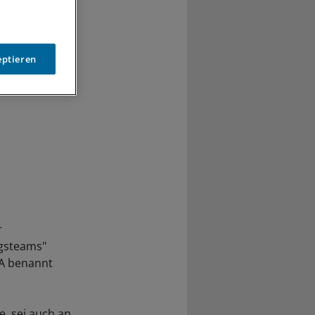
eptieren
r
ngsteams"
SA benannt
, sei auch an