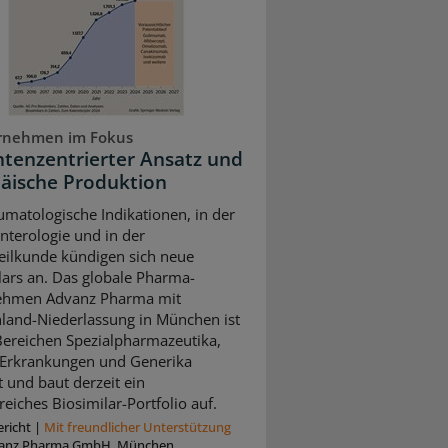
rnehmen im Fokus
ntenzentrierter Ansatz und
äische Produktion
umatologische Indikationen, in der
nterologie und in der
ilkunde kündigen sich neue
lars an. Das globale Pharma-
ehmen Advanz Pharma mit
land-Niederlassung in München ist
Bereichen Spezialpharmazeutika,
 Erkrankungen und Generika
t und baut derzeit ein
eiches Biosimilar-Portfolio auf.
richt
|
Mit freundlicher Unterstützung
anz Pharma GmbH, München