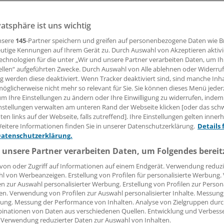
 der Frühchen-Station: Ein Gutachter bescheinigt den Wie
-Kliniken ein "einwandfreies Hygienekonzept". Das soll jet
vatsphäre ist uns wichtig
rden.
nsere
145
-Partner speichern und greifen auf personenbezogene Daten wie 
utige Kennungen auf Ihrem Gerät zu. Durch Auswahl von Akzeptieren aktivi
echnologien für die unter „Wir und unsere Partner verarbeiten Daten, um I
ellen“ aufgeführten Zwecke. Durch Auswahl von Alle ablehnen oder Widerruf
12.02.2016, 16:05 Uhr
ng werden diese deaktiviert. Wenn Tracker deaktiviert sind, sind manche Inh
öglicherweise nicht mehr so relevant für Sie. Sie können dieses Menü jeder
um Ihre Einstellungen zu ändern oder Ihre Einwilligung zu widerrufen, indem
nstellungen verwalten am unteren Rand der Webseite klicken [oder das sc
en links auf der Webseite, falls zutreffend]. Ihre Einstellungen gelten inner
Mitte Januar hatten die zum Helios-Konzern gehördenden D
eitere Informationen finden Sie in unserer Datenschutzerklärung.
Details 
ken (HSK) einen MRSA-Befall in der Neonatologie gemeldet.
B
Datenschutzerklärung.
ühchen. Am Donnerstag erklärte die Klinik die Ursachenfo
 unsere Partner verarbeiten Daten, um Folgendes bereit
n.
von oder Zugriff auf Informationen auf einem Endgerät. Verwendung reduzi
l von Werbeanzeigen. Erstellung von Profilen für personalisierte Werbung
er Befund offenbar nicht hausgemacht. Professor Arne Sim
en zur Auswahl personalisierter Werbung. Erstellung von Profilen zur Person
der Kommission für Krankenhaushygiene und Infektionspr
en. Verwendung von Profilen zur Auswahl personalisierter Inhalte. Messung
ung. Messung der Performance von Inhalten. Analyse von Zielgruppen durch
stitut, habe als externer Gutachter die Station beurteilt. "
inationen von Daten aus verschiedenen Quellen. Entwicklung und Verbess
er der Neonatologie der Helios HSK ein einwandfreies Hygi
 Verwendung reduzierter Daten zur Auswahl von Inhalten.