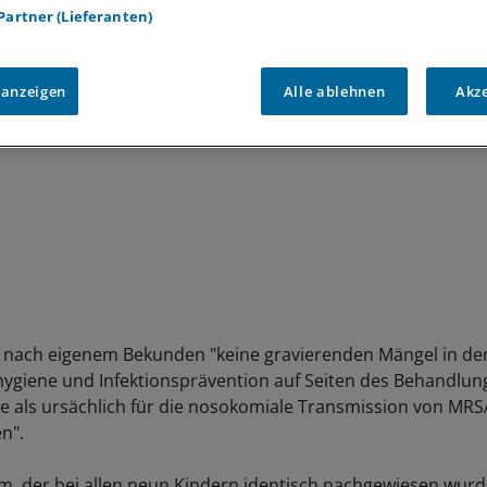
k mit.
 Partner (Lieferanten)
 anzeigen
Alle ablehnen
Akz
 nach eigenem Bekunden "keine gravierenden Mängel in de
ygiene und Infektionsprävention auf Seiten des Behandlu
"die als ursächlich für die nosokomiale Transmission von MR
n".
, der bei allen neun Kindern identisch nachgewiesen wurde