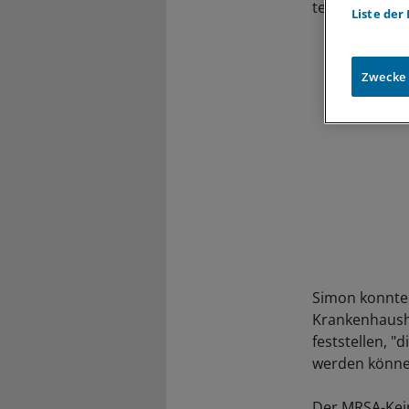
teilte die Klini
Liste der
Zwecke
Simon konnte
Krankenhaush
feststellen, 
werden könne
Der MRSA-Keim