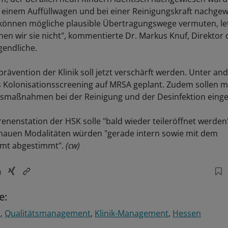
ge, einem Auffüllwagen und bei einer Reinigungskraft nachge
können mögliche plausible Übertragungswege vermuten, le
en wir sie nicht", kommentierte Dr. Markus Knuf, Direktor de
gendliche.
prävention der Klinik soll jetzt verschärft werden. Unter an
 Kolonisationsscreening auf MRSA geplant. Zudem sollen 
smaßnahmen bei der Reinigung und der Desinfektion einge
enenstation der HSK solle "bald wieder teileröffnet werden"
enauen Modalitäten würden "gerade intern sowie mit dem
mt abgestimmt".
(cw)
e:
n
Qualitätsmanagement
Klinik-Management
Hessen