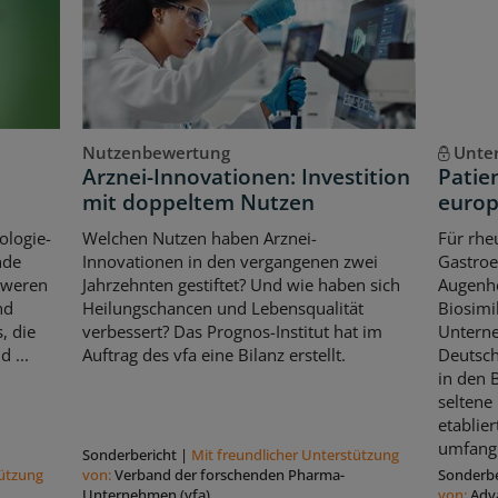
Nutzenbewertung
Unte
Arznei-Innovationen: Investition
Patie
mit doppeltem Nutzen
europ
ologie-
Welchen Nutzen haben Arznei-
Für rhe
nde
Innovationen in den vergangenen zwei
Gastroe
hweren
Jahrzehnten gestiftet? Und wie haben sich
Augenhe
nd
Heilungschancen und Lebensqualität
Biosimi
, die
verbessert? Das Prognos-Institut hat im
Untern
 ...
Auftrag des vfa eine Bilanz erstellt.
Deutsch
in den 
seltene
etablier
umfangr
Sonderbericht
|
Mit freundlicher Unterstützung
tützung
von:
Verband der forschenden Pharma-
Sonderbe
Unternehmen (vfa)
von:
Adv