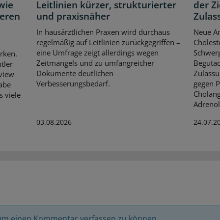
wie
Leitlinien kürzer, strukturierter
der Z
neren
und praxisnäher
Zulas
In hausärztlichen Praxen wird durchaus
Neue An
regelmäßig auf Leitlinien zurückgegriffen –
Cholest
eine Umfrage zeigt allerdings wegen
Schwerp
rken.
Zeitmangels und zu umfangreicher
Begutac
tler
Dokumente deutlichen
Zulassu
rview
Verbesserungsbedarf.
gegen P
habe
Cholang
s viele
Adrenol
03.08.2026
24.07.2
 um einen Kommentar verfassen zu können.