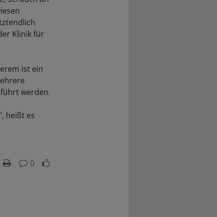
wiesen
tztendlich
r Klinik für
derem ist ein
mehrere
führt werden.
, heißt es
0