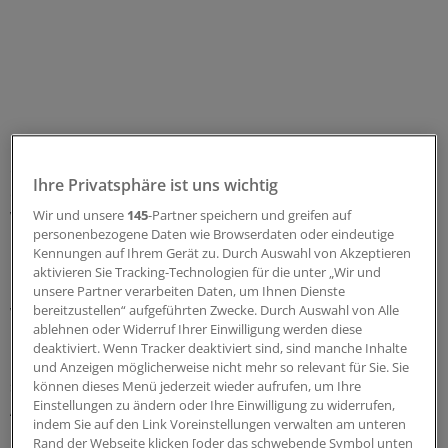
"Ich halte den Strukturfonds in Zeiten, in denen wir
einen kumulierten Investitionsrückstau haben, für
Ihre Privatsphäre ist uns wichtig
ordnungspolitisch falsch", sagte der
Wir und unsere
145
-Partner speichern und greifen auf
Vorstandsvorsitzende der Ameos-Gruppe, Dr. Axel
personenbezogene Daten wie Browserdaten oder eindeutige
Paeger. Den Kliniken müssten endlich ausreichend
Kennungen auf Ihrem Gerät zu. Durch Auswahl von Akzeptieren
Investitionsmittel zur Verfügung stehen. Mit ihnen
aktivieren Sie Tracking-Technologien für die unter „Wir und
könnten sie dann auch Strukturverbesserungen auf den
unsere Partner verarbeiten Daten, um Ihnen Dienste
bereitzustellen“ aufgeführten Zwecke. Durch Auswahl von Alle
Weg bringen. "Mit dem Strukturfonds machen wir eine
ablehnen oder Widerruf Ihrer Einwilligung werden diese
Nebenkasse auf, die davon ablenkt, dass in der
deaktiviert. Wenn Tracker deaktiviert sind, sind manche Inhalte
Hauptkasse nicht genug Mittel sind", betonte Paeger. An
und Anzeigen möglicherweise nicht mehr so relevant für Sie. Sie
seiner Skepsis ändert auch die Tatsache nichts, dass die
können dieses Menü jederzeit wieder aufrufen, um Ihre
Einstellungen zu ändern oder Ihre Einwilligung zu widerrufen,
Ameos-Gruppe bereits von dem Fonds profitiert hat.
indem Sie auf den Link Voreinstellungen verwalten am unteren
Rand der Webseite klicken [oder das schwebende Symbol unten