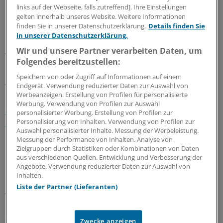
Geld löst Grundproblem nicht
links auf der Webseite, falls zutreffend]. Ihre Einstellungen
gelten innerhalb unseres Website. Weitere Informationen
finden Sie in unserer Datenschutzerklärung.
Details finden Sie
"Wir nehmen das Geld gern mit, aber die
in unserer Datenschutzerklärung.
Grundprobleme werden damit nicht gelöst", sagte auch
Wir und unsere Partner verarbeiten Daten, um
Andreas Schlüter, Hauptgeschäftsführer der
Folgendes bereitzustellen:
Knappschaft Kliniken GmbH und Vorstand der
Krankenhausgesellschaft Nordrhein-Westfalen.
Speichern von oder Zugriff auf Informationen auf einem
Endgerät. Verwendung reduzierter Daten zur Auswahl von
Während der Strukturfonds ein Volumen von einer
Werbeanzeigen. Erstellung von Profilen für personalisierte
Milliarde Euro habe,
liege allein in Nordrhein-Westfalen
Werbung. Verwendung von Profilen zur Auswahl
der Fördermittelbedarf bei 1,5 Milliarden Euro, der
personalisierter Werbung. Erstellung von Profilen zur
Personalisierung von Inhalten. Verwendung von Profilen zur
Investitionsstau belaufe sich auf 12,5 Milliarden Euro
.
Auswahl personalisierter Inhalte. Messung der Werbeleistung.
Messung der Performance von Inhalten. Analyse von
Natürlich sei der Strukturfonds nur ein kleiner Baustein,
Zielgruppen durch Statistiken oder Kombinationen von Daten
aus verschiedenen Quellen. Entwicklung und Verbesserung der
betonte Achim Schäfer, Geschäftsführer des
Angebote. Verwendung reduzierter Daten zur Auswahl von
Medizinischen Zentrums für Gesundheit in Bad
Inhalten.
Lippspringe. Aber: "Er hat gezeigt, dass er sehr schnell
Liste der Partner (Lieferanten)
wirkt."
Schließlich hätten die Länder Anträge mit einem
Zwecke anzeigen