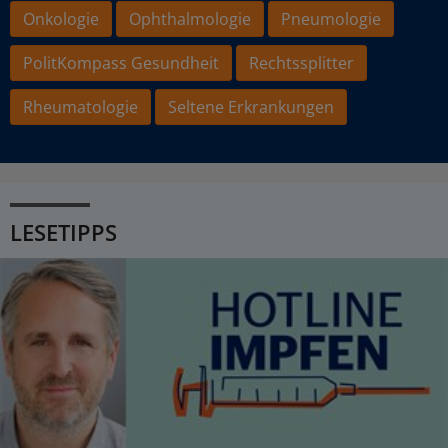
Onkologie
Ophthalmologie
Pneumologie
PolitKompass Gesundheit
Rechtssplitter
Rheumatologie
Seltene Erkrankungen
LESETIPPS