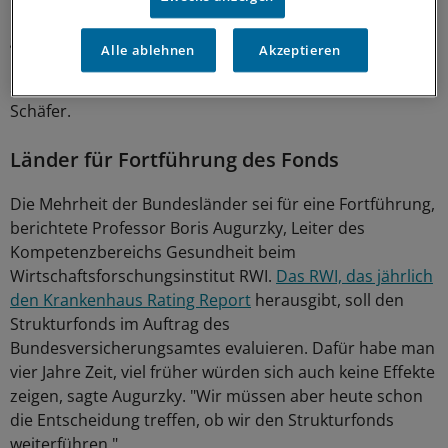
Gesamtvolumen von mehr als zwei Milliarden Euro
gestellt und seien bereit gewesen, die Vorhaben
Alle ablehnen
Akzeptieren
mitzufinanzieren. "Es ist Bedarf da für den
Strukturfonds, wir brauchen eine Fortsetzung", findet
Schäfer.
Länder für Fortführung des Fonds
Die Mehrheit der Bundesländer sei für eine Fortführung,
berichtete Professor Boris Augurzky, Leiter des
Kompetenzbereichs Gesundheit beim
Wirtschaftsforschungsinstitut RWI.
Das RWI, das jährlich
den Krankenhaus Rating Report
herausgibt, soll den
Strukturfonds im Auftrag des
Bundesversicherungsamtes evaluieren. Dafür habe man
vier Jahre Zeit, viel früher würden sich auch keine Effekte
zeigen, sagte Augurzky. "Wir müssen aber heute schon
die Entscheidung treffen, ob wir den Strukturfonds
weiterführen."