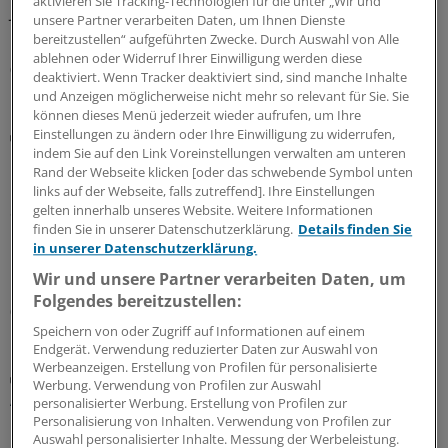
aktivieren Sie Tracking-Technologien für die unter „Wir und
Jahresende. Das wollen KBV und KVen auch erreichen.
unsere Partner verarbeiten Daten, um Ihnen Dienste
Doch hier gilt: Nur wer schreibt, der bleibt!
bereitzustellen“ aufgeführten Zwecke. Durch Auswahl von Alle
ablehnen oder Widerruf Ihrer Einwilligung werden diese
07.08.2026
deaktiviert. Wenn Tracker deaktiviert sind, sind manche Inhalte
und Anzeigen möglicherweise nicht mehr so relevant für Sie. Sie
können dieses Menü jederzeit wieder aufrufen, um Ihre
Einstellungen zu ändern oder Ihre Einwilligung zu widerrufen,
Digitaler Check
indem Sie auf den Link Voreinstellungen verwalten am unteren
Honorarabrechnung: Digitale Vorprüfung wird in
Rand der Webseite klicken [oder das schwebende Symbol unten
Nordrhein rege genutzt
links auf der Webseite, falls zutreffend]. Ihre Einstellungen
Seit Juni können nun auch Ärztinnen und Ärzte in
gelten innerhalb unseres Website. Weitere Informationen
finden Sie in unserer Datenschutzerklärung.
Details finden Sie
Nordrhein ihre Honorarabrechnungen während des
in unserer Datenschutzerklärung.
Quartals durchleuchten lassen. In den ersten beiden
Monaten sind über 20.000 Vorprüfungen eingegangen.
Wir und unsere Partner verarbeiten Daten, um
Folgendes bereitzustellen:
05.08.2026
Speichern von oder Zugriff auf Informationen auf einem
Endgerät. Verwendung reduzierter Daten zur Auswahl von
Werbeanzeigen. Erstellung von Profilen für personalisierte
Zentrale Änderungen im Überblick
Werbung. Verwendung von Profilen zur Auswahl
Aktualisierter GOÄ-Entwurf: Neue Leistungen,
personalisierter Werbung. Erstellung von Profilen zur
Umbewertungen und Bürokratieabbau
Personalisierung von Inhalten. Verwendung von Profilen zur
Auswahl personalisierter Inhalte. Messung der Werbeleistung.