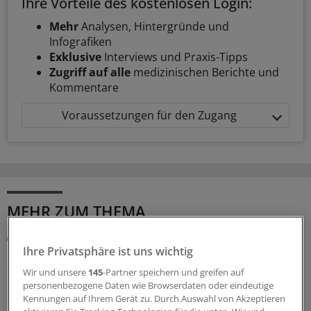
Ihre Vorteile des kostenlosen Login:
Mehr
Analysen, Hintergründe und
Infografiken
Exklusive
Interviews und Praxis-Tipps
Zugriff auf alle
medizinischen Berichte und
Kommentare
Voraussetzungen für den Zugang
MEHR ZUM THEMA
Abrechnung
KV Rheinland-Pfalz rät prophylaktisch weiterhin
Ihre Privatsphäre ist uns wichtig
ePA-Befüllung abzurechnen
Wir und unsere
145
-Partner speichern und greifen auf
personenbezogene Daten wie Browserdaten oder eindeutige
Honorar für ePA-Befüllung ist seit August Geschichte.
Kennungen auf Ihrem Gerät zu. Durch Auswahl von Akzeptieren
Nicht so bei den Zahnärzten, die dürfen noch bis