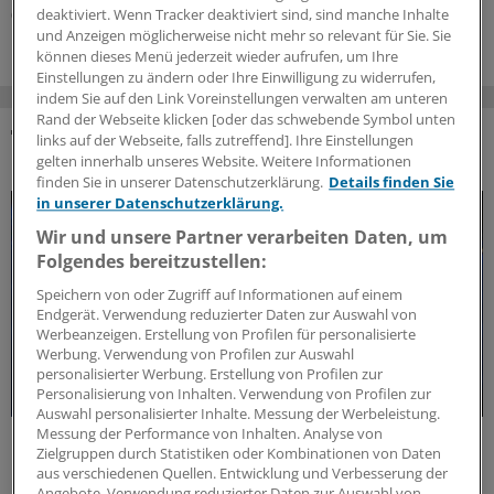
deaktiviert. Wenn Tracker deaktiviert sind, sind manche Inhalte
05.08.2026
und Anzeigen möglicherweise nicht mehr so relevant für Sie. Sie
können dieses Menü jederzeit wieder aufrufen, um Ihre
Einstellungen zu ändern oder Ihre Einwilligung zu widerrufen,
indem Sie auf den Link Voreinstellungen verwalten am unteren
Rand der Webseite klicken [oder das schwebende Symbol unten
links auf der Webseite, falls zutreffend]. Ihre Einstellungen
DAS KÖNNTE SIE AUCH INTERESSIEREN
gelten innerhalb unseres Website. Weitere Informationen
finden Sie in unserer Datenschutzerklärung.
Details finden Sie
in unserer Datenschutzerklärung.
Wir und unsere Partner verarbeiten Daten, um
Folgendes bereitzustellen:
Speichern von oder Zugriff auf Informationen auf einem
Endgerät. Verwendung reduzierter Daten zur Auswahl von
Werbeanzeigen. Erstellung von Profilen für personalisierte
Werbung. Verwendung von Profilen zur Auswahl
personalisierter Werbung. Erstellung von Profilen zur
Personalisierung von Inhalten. Verwendung von Profilen zur
Auswahl personalisierter Inhalte. Messung der Werbeleistung.
Messung der Performance von Inhalten. Analyse von
Forschungs-Update
Zielgruppen durch Statistiken oder Kombinationen von Daten
Neue Antibiotika-Studie entschlüsselt
aus verschiedenen Quellen. Entwicklung und Verbesserung der
besonderen Wirkmechanismus
Angebote. Verwendung reduzierter Daten zur Auswahl von