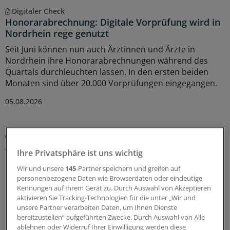
Digitaler Check
Honorarabrechnung: Digitale Vorprüfung wird in
Nordrhein rege genutzt
Seit Juni können nun auch Ärztinnen und Ärzte in
Nordrhein ihre Honorarabrechnungen während des
Quartals durchleuchten lassen. In den ersten beiden
Monaten sind über 20.000 Vorprüfungen eingegangen.
05.08.2026
Zentrale Änderungen im Überblick
Aktualisierter GOÄ-Entwurf: Neue Leistungen,
Ihre Privatsphäre ist uns wichtig
Umbewertungen und Bürokratieabbau
Wir und unsere
145
-Partner speichern und greifen auf
Bundesärztekammer und PKV-Verband haben dem
personenbezogene Daten wie Browserdaten oder eindeutige
Bundesgesundheitsministerium den Entwurf einer
Kennungen auf Ihrem Gerät zu. Durch Auswahl von Akzeptieren
GOÄneu vorgelegt. Er nimmt innovative medizinische
aktivieren Sie Tracking-Technologien für die unter „Wir und
Leistungen auf – und bewertet einige andere um. Ein
unsere Partner verarbeiten Daten, um Ihnen Dienste
bereitzustellen“ aufgeführten Zwecke. Durch Auswahl von Alle
Überblick mit Beispielen dazu, was sich ändern soll.
ablehnen oder Widerruf Ihrer Einwilligung werden diese