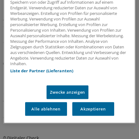
Speichern von oder Zugriff auf Informationen auf einem
Der Arztbesuch ist für viele Menschen mit Behinderung
Endgerät. Verwendung reduzierter Daten zur Auswahl von
mit Angst und Stress verbunden – so dass sie ihn, wo es
Werbeanzeigen. Erstellung von Profilen für personalisierte
geht, vermeiden.
Dr. Janina Schwabl
erklärt im
Werbung. Verwendung von Profilen zur Auswahl
„ÄrzteTag“-Podcast, warum diese Ängste so groß sind
personalisierter Werbung. Erstellung von Profilen zur
Personalisierung von Inhalten. Verwendung von Profilen zur
und was Ärztinnen und Ärzte tun können.
Auswahl personalisierter Inhalte. Messung der Werbeleistung.
Messung der Performance von Inhalten. Analyse von
05.08.2026
Zielgruppen durch Statistiken oder Kombinationen von Daten
aus verschiedenen Quellen. Entwicklung und Verbesserung der
Angebote. Verwendung reduzierter Daten zur Auswahl von
Diskriminierung
Inhalten.
Rassismus in der Praxis: Neuer Leitfaden klärt
Liste der Partner (Lieferanten)
über rechtliche Handlungsmöglichkeiten auf
Ein neuer Leitfaden der Charité Berlin beleuchtet
anhand realer Fälle die rechtliche Verantwortung von
Zwecke anzeigen
Arztpraxen bei Diskriminierung und zeigt auf, welche
Handlungsmöglichkeiten es gibt.
Alle ablehnen
Akzeptieren
05.08.2026
Digitaler Check