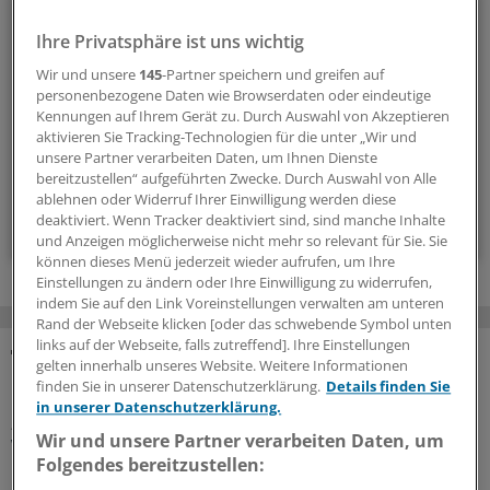
Die Sonntagslektüre: Lesen Sie Wissenswertes und
Ihre Privatsphäre ist uns wichtig
Nützliches für Ihre tägliche Arbeit, lassen Sie sich von
Wir und unsere
145
-Partner speichern und greifen auf
Kolleginnen und Kollegen inspirieren - und seien Sie immer
personenbezogene Daten wie Browserdaten oder eindeutige
einen Schritt voraus.
Kennungen auf Ihrem Gerät zu. Durch Auswahl von Akzeptieren
aktivieren Sie Tracking-Technologien für die unter „Wir und
unsere Partner verarbeiten Daten, um Ihnen Dienste
wöchentlich (Sonntag)
bereitzustellen“ aufgeführten Zwecke. Durch Auswahl von Alle
ablehnen oder Widerruf Ihrer Einwilligung werden diese
Zum Abonnieren bitte anmelden
deaktiviert. Wenn Tracker deaktiviert sind, sind manche Inhalte
und Anzeigen möglicherweise nicht mehr so relevant für Sie. Sie
können dieses Menü jederzeit wieder aufrufen, um Ihre
Einstellungen zu ändern oder Ihre Einwilligung zu widerrufen,
indem Sie auf den Link Voreinstellungen verwalten am unteren
Rand der Webseite klicken [oder das schwebende Symbol unten
links auf der Webseite, falls zutreffend]. Ihre Einstellungen
gelten innerhalb unseres Website. Weitere Informationen
MEHR ZUM THEMA
finden Sie in unserer Datenschutzerklärung.
Details finden Sie
in unserer Datenschutzerklärung.
„ÄrzteTag“-Podcast
Wir und unsere Partner verarbeiten Daten, um
Was brauchen Menschen mit Behinderung, damit
Folgendes bereitzustellen:
ihre Behandlung gelingt, Dr. Schwabl?