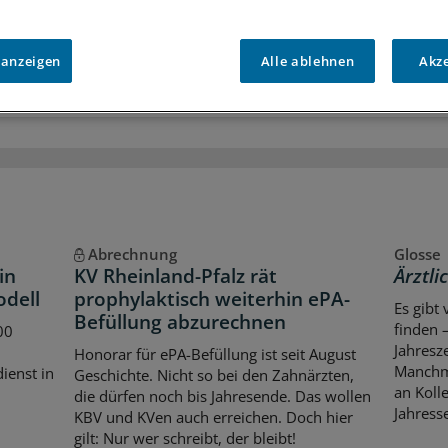
usive
Interviews und Praxis-Tipps
iff auf alle
medizinischen Berichte und Kommentare
 anzeigen
Alle ablehnen
Akz
Voraussetzungen für den Zugang
Abrechnung
Glosse
in
KV Rheinland-Pfalz rät
Ärztli
odell
prophylaktisch weiterhin ePA-
Es gibt
Befüllung abzurechnen
finden 
00
Jahresz
Honorar für ePA-Befüllung ist seit August
Manchma
dienst in
Geschichte. Nicht so bei den Zahnärzten,
an Kolle
die dürfen noch bis Jahresende. Das wollen
Jahresse
KBV und KVen auch erreichen. Doch hier
gilt: Nur wer schreibt, der bleibt!