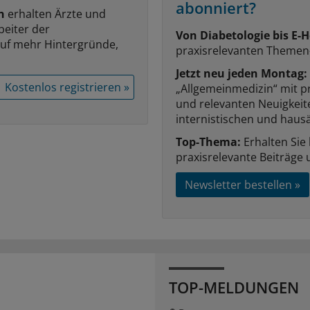
abonniert?
n
erhalten Ärzte und
beiter der
Von Diabetologie bis E-H
auf mehr Hintergründe,
praxisrelevanten Themen
Jetzt neu jeden Montag:
Kostenlos registrieren »
„Allgemeinmedizin“ mit p
und relevanten Neuigkei
internistischen und hausä
Top-Thema:
Erhalten Sie
praxisrelevante Beiträge 
Newsletter bestellen »
TOP-MELDUNGEN