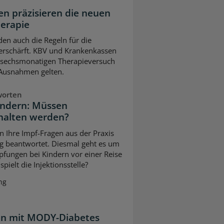
n präzisieren die neuen
herapie
en auch die Regeln für die
erschärft. KBV und Krankenkassen
m sechsmonatigen Therapieversuch
 Ausnahmen gelten.
worten
indern: Müssen
halten werden?
n Ihre Impf-Fragen aus der Praxis
g beantwortet. Diesmal geht es um
pfungen bei Kindern vor einer Reise
pielt die Injektionsstelle?
ng
ten mit MODY-Diabetes