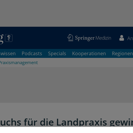
An
swissen
Podcasts
Specials
Kooperationen
Regionen
Praxismanagement
chs für die Landpraxis gewi
s Gesamtpaket kommt es an!