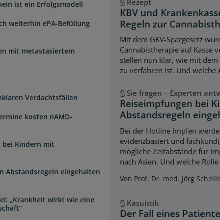
Rezept
ein ist ein Erfolgsmodell
KBV und Krankenkasse
Regeln zur Cannabist
sch weiterhin ePA-Befüllung
Mit dem GKV-Spargesetz wurd
Cannabistherapie auf Kasse v
uen mit metastasiertem
stellen nun klar, wie mit de
zu verfahren ist. Und welche
Sie fragen – Experten ant
unklaren Verdachtsfällen
Reiseimpfungen bei K
Abstandsregeln einge
Termine kosten nAMD-
Bei der Hotline Impfen werde
evidenzbasiert und fachkundi
 bei Kindern mit
mögliche Zeitabstände für Im
nach Asien. Und welche Rolle s
n Abstandsregeln eingehalten
Von Prof. Dr. med. Jörg Schelli
l: „Krankheit wirkt wie eine
Kasuistik
schaft“
Der Fall eines Patien