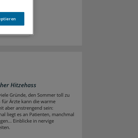
eptieren
cher Hitzehass
 viele Gründe, den Sommer toll zu
– für Ärzte kann die warme
eit aber anstrengend sein:
l liegt es an Patienten, manchmal
gen... Einblicke in nervige
iten.