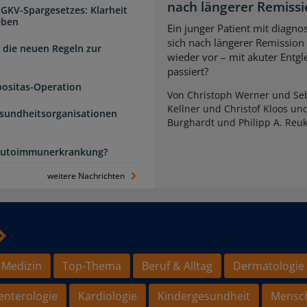
nach längerer Remiss
 GKV-Spargesetzes: Klarheit
eben
Ein junger Patient mit diagnos
sich nach längerer Remission
 die neuen Regeln zur
wieder vor – mit akuter Entg
passiert?
positas-Operation
Von Christoph Werner und Seb
Kellner und Christof Kloos un
esundheitsorganisationen
Burghardt und Philipp A. Reu
e Autoimmunerkrankung?
weitere Nachrichten
 Medizin
Top-Thema
Beruf & Alltag
Dermatologie
enterologie
Kardiologie
Kindergesundheit
Mensc