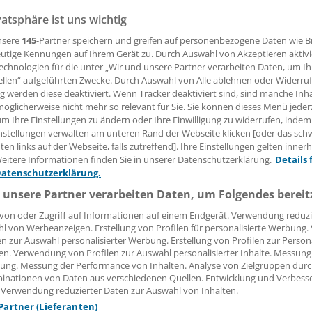
vatsphäre ist uns wichtig
ingungen und praktizierter Teamarbeit lassen sich auch a
nsere
145
-Partner speichern und greifen auf personenbezogene Daten wie 
utige Kennungen auf Ihrem Gerät zu. Durch Auswahl von Akzeptieren aktivi
 Ärztinnen und Ärzte gewinnen. Wie das Vorhaben gelingen
echnologien für die unter „Wir und unsere Partner verarbeiten Daten, um I
liegen können, erläutert Hausarzt Jens Lassen aus Leck i
ellen“ aufgeführten Zwecke. Durch Auswahl von Alle ablehnen oder Widerruf
steins.
ng werden diese deaktiviert. Wenn Tracker deaktiviert sind, sind manche Inh
öglicherweise nicht mehr so relevant für Sie. Sie können dieses Menü jeder
um Ihre Einstellungen zu ändern oder Ihre Einwilligung zu widerrufen, indem
 Leserin, lieber Leser,
nstellungen verwalten am unteren Rand der Webseite klicken [oder das sc
en links auf der Webseite, falls zutreffend]. Ihre Einstellungen gelten inner
eitere Informationen finden Sie in unserer Datenschutzerklärung.
Details 
tändigen Beitrag können Sie lesen, sobald Sie sich eingelogg
Datenschutzerklärung.
Jetzt anmelden »
Kostenlos registriere
 unsere Partner verarbeiten Daten, um Folgendes bereit
von oder Zugriff auf Informationen auf einem Endgerät. Verwendung reduzi
 vergessen?
l von Werbeanzeigen. Erstellung von Profilen für personalisierte Werbung
es Problem beim Login?
en zur Auswahl personalisierter Werbung. Erstellung von Profilen zur Person
en. Verwendung von Profilen zur Auswahl personalisierter Inhalte. Messung
dung ist mit wenigen Klicks erledigt und kostenlos.
ung. Messung der Performance von Inhalten. Analyse von Zielgruppen durch
inationen von Daten aus verschiedenen Quellen. Entwicklung und Verbess
teile des kostenlosen Login:
 Verwendung reduzierter Daten zur Auswahl von Inhalten.
 Partner (Lieferanten)
r
Analysen, Hintergründe und Infografiken