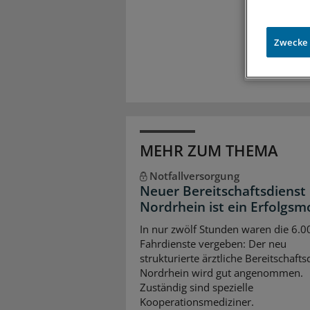
Exkl
Zugr
Zwecke
MEHR ZUM THEMA
Notfallversorgung
Neuer Bereitschaftsdienst 
Nordrhein ist ein Erfolgsm
In nur zwölf Stunden waren die 6.0
Fahrdienste vergeben: Der neu
strukturierte ärztliche Bereitschafts
Nordrhein wird gut angenommen.
Zuständig sind spezielle
Kooperationsmediziner.