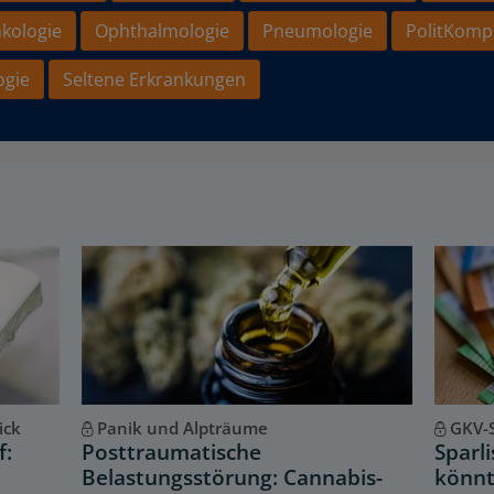
kologie
Ophthalmologie
Pneumologie
PolitKomp
ogie
Seltene Erkrankungen
ick
Panik und Alpträume
GKV-
f:
Posttraumatische
Sparl
Belastungsstörung: Cannabis-
könnt