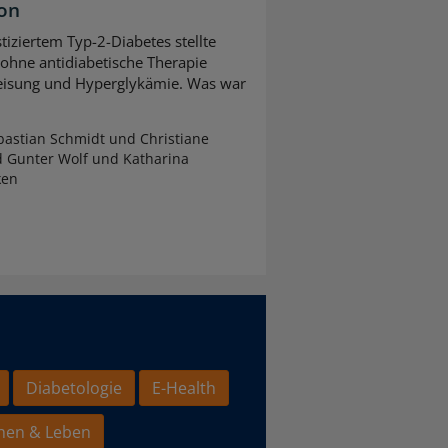
ion
tiziertem Typ-2-Diabetes stellte
 ohne antidiabetische Therapie
leisung und Hyperglykämie. Was war
astian Schmidt und Christiane
d Gunter Wolf und Katharina
ken
Diabetologie
E-Health
hen & Leben