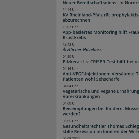
Neuer Bereitschaftsdienst in Nordrh
14:44 Uhr
KV Rheinland-Pfalz rät prophylakti
abzurechnen
13:02 Uhr
App-basiertes Monitoring hilft Fra
Brustkrebs
12:43 Uhr
Ärztlicher Hitzehass
04:30 Uhr
Pilzkeratitis: CRISPR-Test hilft bei 
04:16 Uhr
Anti-VEGF-Injektionen: Versäumte 
Patienten wohl Sehschärfe
04:04 Uhr
Vegetarische und vegane Ernährung
Vorerkrankungen
04:00 Uhr
Reiseimpfungen bei Kindern: Müsse
werden?
03:05 Uhr
Gesundheitsrechtler Thomas Schlege
stille Rezession im Inneren der Wirt
06.08.2026