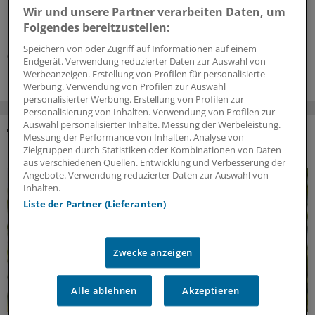
GOÄneu vorgelegt. Er nimmt innovative medizinische
Wir und unsere Partner verarbeiten Daten, um
Leistungen auf – und bewertet einige andere um. Ein
Folgendes bereitzustellen:
Überblick mit Beispielen dazu, was sich ändern soll.
Speichern von oder Zugriff auf Informationen auf einem
05.08.2026
Endgerät. Verwendung reduzierter Daten zur Auswahl von
Werbeanzeigen. Erstellung von Profilen für personalisierte
Werbung. Verwendung von Profilen zur Auswahl
personalisierter Werbung. Erstellung von Profilen zur
Personalisierung von Inhalten. Verwendung von Profilen zur
Auswahl personalisierter Inhalte. Messung der Werbeleistung.
Messung der Performance von Inhalten. Analyse von
DAS KÖNNTE SIE AUCH INTERESSIEREN
Zielgruppen durch Statistiken oder Kombinationen von Daten
aus verschiedenen Quellen. Entwicklung und Verbesserung der
Angebote. Verwendung reduzierter Daten zur Auswahl von
Inhalten.
Liste der Partner (Lieferanten)
Zwecke anzeigen
Alle ablehnen
Akzeptieren