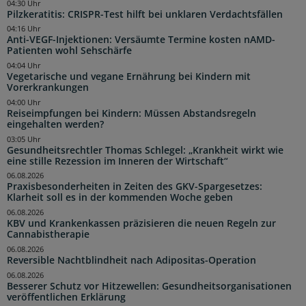
04:30 Uhr
Pilzkeratitis: CRISPR-Test hilft bei unklaren Verdachtsfällen
04:16 Uhr
Anti-VEGF-Injektionen: Versäumte Termine kosten nAMD-
Patienten wohl Sehschärfe
04:04 Uhr
Vegetarische und vegane Ernährung bei Kindern mit
Vorerkrankungen
04:00 Uhr
Reiseimpfungen bei Kindern: Müssen Abstandsregeln
eingehalten werden?
03:05 Uhr
Gesundheitsrechtler Thomas Schlegel: „Krankheit wirkt wie
eine stille Rezession im Inneren der Wirtschaft“
06.08.2026
Praxisbesonderheiten in Zeiten des GKV-Spargesetzes:
Klarheit soll es in der kommenden Woche geben
06.08.2026
KBV und Krankenkassen präzisieren die neuen Regeln zur
Cannabistherapie
06.08.2026
Reversible Nachtblindheit nach Adipositas-Operation
06.08.2026
Besserer Schutz vor Hitzewellen: Gesundheitsorganisationen
veröffentlichen Erklärung