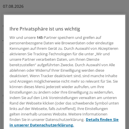
07.08.2026
GKV-Spargesetz
Ihre Privatsphäre ist uns wichtig
Sparliste der KBV: So hoch könnten die Verluste
jeder Praxis sein
Wir und unsere
145
-Partner speichern und greifen auf
personenbezogene Daten wie Browserdaten oder eindeutige
Die Kassenärztliche Bundesvereinigung hat eine Liste
Kennungen auf Ihrem Gerät zu. Durch Auswahl von Akzeptieren
vorgelegt, in der sie die möglichen finanziellen Folgen
aktivieren Sie Tracking-Technologien für die unter „Wir und
des GKV-Spargesetzes pro Ärztin bzw. Arzt auflistet. Die
unsere Partner verarbeiten Daten, um Ihnen Dienste
bereitzustellen“ aufgeführten Zwecke. Durch Auswahl von Alle
Unterschiede zwischen Haus- und Fachärzten sind groß.
ablehnen oder Widerruf Ihrer Einwilligung werden diese
05.08.2026
deaktiviert. Wenn Tracker deaktiviert sind, sind manche Inhalte
und Anzeigen möglicherweise nicht mehr so relevant für Sie. Sie
können dieses Menü jederzeit wieder aufrufen, um Ihre
Einstellungen zu ändern oder Ihre Einwilligung zu widerrufen,
Zentrale Änderungen im Überblick
indem Sie auf den Link Voreinstellungen verwalten am unteren
Aktualisierter GOÄ-Entwurf: Neue Leistungen,
Rand der Webseite klicken [oder das schwebende Symbol unten
Umbewertungen und Bürokratieabbau
links auf der Webseite, falls zutreffend]. Ihre Einstellungen
gelten innerhalb unseres Website. Weitere Informationen
Bundesärztekammer und PKV-Verband haben dem
finden Sie in unserer Datenschutzerklärung.
Details finden Sie
Bundesgesundheitsministerium den Entwurf einer
in unserer Datenschutzerklärung.