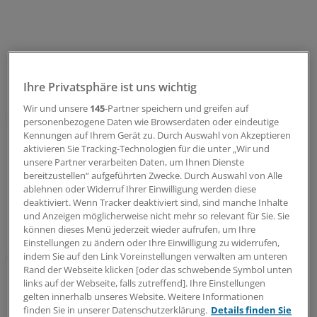
Dr. Axel Schroeder, Präsident des Berufsverbandes der
Ihre Privatsphäre ist uns wichtig
Deutschen Urologen, ist überzeugt, dass am Ende der
Wir und unsere
145
-Partner speichern und greifen auf
derzeitigenpolitischen Diskussion eine gesetzliche
personenbezogene Daten wie Browserdaten oder eindeutige
Neuregelung stehen wird, und diese wahrscheinlich im
Kennungen auf Ihrem Gerät zu. Durch Auswahl von Akzeptieren
aktivieren Sie Tracking-Technologien für die unter „Wir und
Rahmen des Strafgesetzbuches.
unsere Partner verarbeiten Daten, um Ihnen Dienste
bereitzustellen“ aufgeführten Zwecke. Durch Auswahl von Alle
"Wir müssen dafür sorgen, dass die ärztliche Kompetenz
ablehnen oder Widerruf Ihrer Einwilligung werden diese
nah dran ist an der Beurteilung der Zusammenhänge
deaktiviert. Wenn Tracker deaktiviert sind, sind manche Inhalte
und Anzeigen möglicherweise nicht mehr so relevant für Sie. Sie
und der Frage, was eine Unrechtsverordnung ist", fügte
können dieses Menü jederzeit wieder aufrufen, um Ihre
Lars Lindemann hinzu, Hauptgeschäftsführer des
Einstellungen zu ändern oder Ihre Einwilligung zu widerrufen,
Spitzenverbandes der Fachärzte Deutschlands.
indem Sie auf den Link Voreinstellungen verwalten am unteren
Rand der Webseite klicken [oder das schwebende Symbol unten
links auf der Webseite, falls zutreffend]. Ihre Einstellungen
Umstrittenes BGH-Urteil
gelten innerhalb unseres Website. Weitere Informationen
finden Sie in unserer Datenschutzerklärung.
Details finden Sie