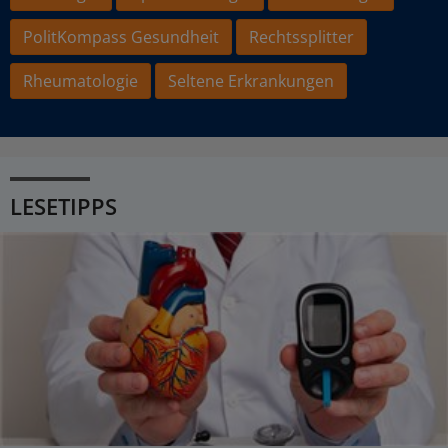
PolitKompass Gesundheit
Rechtssplitter
Rheumatologie
Seltene Erkrankungen
LESETIPPS