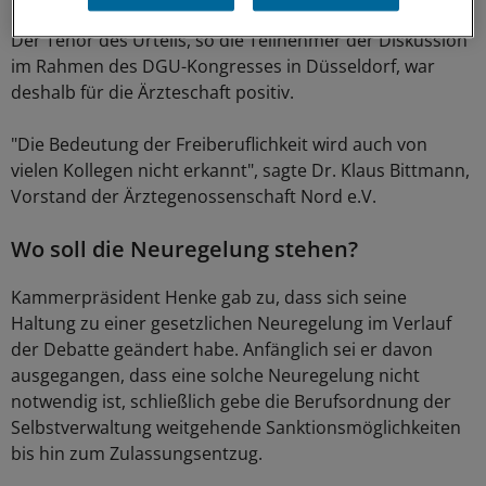
Der Tenor des Urteils, so die Teilnehmer der Diskussion
im Rahmen des DGU-Kongresses in Düsseldorf, war
deshalb für die Ärzteschaft positiv.
"Die Bedeutung der Freiberuflichkeit wird auch von
vielen Kollegen nicht erkannt", sagte Dr. Klaus Bittmann,
Vorstand der Ärztegenossenschaft Nord e.V.
Wo soll die Neuregelung stehen?
Kammerpräsident Henke gab zu, dass sich seine
Haltung zu einer gesetzlichen Neuregelung im Verlauf
der Debatte geändert habe. Anfänglich sei er davon
ausgegangen, dass eine solche Neuregelung nicht
notwendig ist, schließlich gebe die Berufsordnung der
Selbstverwaltung weitgehende Sanktionsmöglichkeiten
bis hin zum Zulassungsentzug.