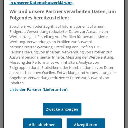
Rudolf Henke, Präsident der Ärztekammer Nordrhein
in unserer Datenschutzerklärung.
und CDU-Bundestagsabgeordneter, plädierte für
Wir und unsere Partner verarbeiten Daten, um
weniger Aufgeregtheit in der Diskussion. "Ich verstehe
Folgendes bereitzustellen:
nicht, warum wir uns besonders betroffen fühlen, wir
Speichern von oder Zugriff auf Informationen auf einem
sind doch nicht mehr, sondern eher weniger als andere
Endgerät. Verwendung reduzierter Daten zur Auswahl von
von Korruption betroffen."
Werbeanzeigen. Erstellung von Profilen für personalisierte
Werbung. Verwendung von Profilen zur Auswahl
personalisierter Werbung. Erstellung von Profilen zur
Ihren Anfang nahm die Diskussion um eine gesetzliche
Personalisierung von Inhalten. Verwendung von Profilen zur
Neuregelung mit dem
Beschluss des
Auswahl personalisierter Inhalte. Messung der Werbeleistung.
Messung der Performance von Inhalten. Analyse von
Bundesgerichtshofes vom März 2012 (Az.: GSSt 2/11)
.
Zielgruppen durch Statistiken oder Kombinationen von Daten
aus verschiedenen Quellen. Entwicklung und Verbesserung der
Das Gericht sah keine Strafbarkeit in dem Verhalten von
Angebote. Verwendung reduzierter Daten zur Auswahl von
Inhalten.
Kassenärzten, Präsente der Pharmaindustrie im
Liste der Partner (Lieferanten)
Gegenzug für ein bestimmtes Verordnungsverhalten
anzunehmen.
Zwecke anzeigen
Gleichzeitig stellten die Richter fest, dass die Ärzte keine
Weisungsnehmer der Krankenkassen sind und stärkten
damit ihren Status der Freiberuflichkeit.
Alle ablehnen
Akzeptieren