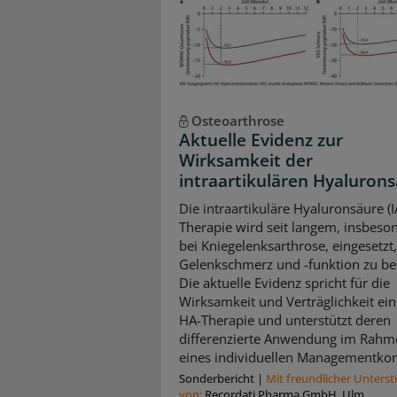
Osteoarthrose
Aktuelle Evidenz zur
Wirksamkeit der
intraartikulären Hyaluron
Die intraartikuläre Hyaluronsäure (I
Therapie wird seit langem, insbeso
bei Kniegelenksarthrose, eingesetzt
Gelenkschmerz und -funktion zu be
Die aktuelle Evidenz spricht für die
Wirksamkeit und Verträglichkeit ein
HA-Therapie und unterstützt deren
differenzierte Anwendung im Rahm
eines individuellen Managementkon
Sonderbericht
|
Mit freundlicher Unters
von:
Recordati Pharma GmbH, Ulm