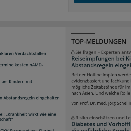
TOP-MELDUNGEN
Sie fragen – Experten ant
unklaren Verdachtsfällen
Reiseimpfungen bei K
Abstandsregeln einge
Termine kosten nAMD-
Bei der Hotline Impfen werde
evidenzbasiert und fachkundi
 bei Kindern mit
mögliche Zeitabstände für Im
nach Asien. Und welche Rolle s
n Abstandsregeln eingehalten
Von Prof. Dr. med. Jörg Schelli
l: „Krankheit wirkt wie eine
Risiko einschätzen und Le
schaft“
Diabetes und Vorhoffl
die gefährliche Kombi
 GKV-Spargesetzes: Klarheit