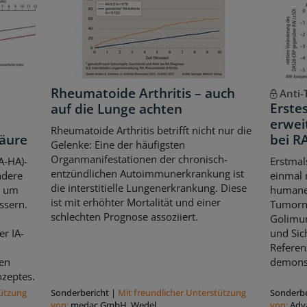
Rheumatoide Arthritis – auch
Anti-
Erste
auf die Lunge achten
erwei
Rheumatoide Arthritis betrifft nicht nur die
säure
bei R
Gelenke: Eine der häufigsten
Organmanifestationen der chronisch-
A-HA)-
Erstmals
entzündlichen Autoimmunerkrankung ist
ndere
einmal 
die interstitielle Lungenerkrankung. Diese
, um
humane
ist mit erhöhter Mortalität und einer
ssern.
Tumorne
schlechten Prognose assoziiert.
Golimum
er IA-
und Sic
Referen
en
demonst
zeptes.
tützung
Sonderbericht
|
Mit freundlicher Unterstützung
Sonderbe
von:
medac GmbH, Wedel
von:
Adv