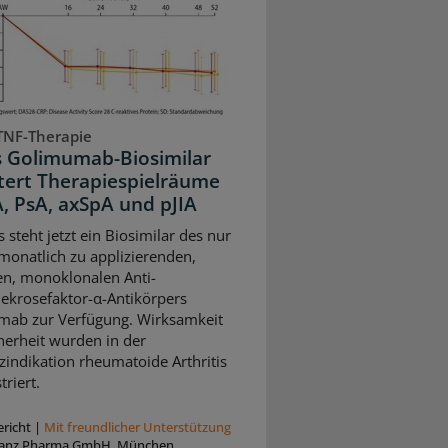
TNF-Therapie
s Golimumab-Biosimilar
tert Therapiespielräume
A, PsA, axSpA und pJIA
 steht jetzt ein Biosimilar des nur
monatlich zu applizierenden,
n, monoklonalen Anti-
krosefaktor-α-Antikörpers
ab zur Verfügung. Wirksamkeit
herheit wurden in der
zindikation rheumatoide Arthritis
riert.
richt
|
Mit freundlicher Unterstützung
anz Pharma GmbH, München