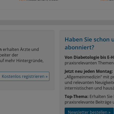
Haben Sie schon 
abonniert?
n
erhalten Ärzte und
beiter der
Von Diabetologie bis E-H
auf mehr Hintergründe,
praxisrelevanten Themen
Jetzt neu jeden Montag:
Kostenlos registrieren »
„Allgemeinmedizin“ mit p
und relevanten Neuigkei
internistischen und hausä
Top-Thema:
Erhalten Sie
praxisrelevante Beiträge 
Newsletter bestellen »