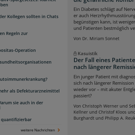
eben
Ein Diabetes schlägt auf Ner
er auch Herzrhythmusstörun
der Kollegen sollten in Chats
begünstigen kann, ist weniger
und Patienten bestmöglich ve
en Regeln zur
Von Dr. Miriam Sonnet
positas-Operation
Kasuistik
Der Fall eines Patien
esundheitsorganisationen
nach längerer Remiss
Ein junger Patient mit diagnos
e Autoimmunerkrankung?
sich nach längerer Remission
wieder vor – mit akuter Entg
mehr als Defekturarzneimittel
passiert?
arum sie auch in der
Von Christoph Werner und Seb
d
Kellner und Christof Kloos un
Burghardt und Philipp A. Reu
quantifizierbar
weitere Nachrichten