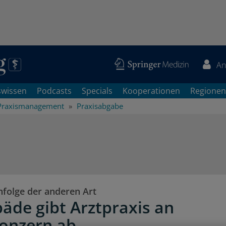
An
swissen
Podcasts
Specials
Kooperationen
Regionen
Praxismanagement
Praxisabgabe
hfolge der anderen Art
äde gibt Arztpraxis an
konzern ab