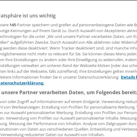
vatsphäre ist uns wichtig
an einen Klinikkonzern und Gesellschafter an der Klinik we
l überzeugten die ATOS Kliniken einen Orthopäden aus Mü
nsere
145
-Partner speichern und greifen auf personenbezogene Daten wie 
eten Praxisnachfolger fand.
utige Kennungen auf Ihrem Gerät zu. Durch Auswahl von Akzeptieren aktivi
echnologien für die unter „Wir und unsere Partner verarbeiten Daten, um I
ellen“ aufgeführten Zwecke. Durch Auswahl von Alle ablehnen oder Widerruf
ng werden diese deaktiviert. Wenn Tracker deaktiviert sind, sind manche Inh
 Leserin, lieber Leser,
öglicherweise nicht mehr so relevant für Sie. Sie können dieses Menü jeder
um Ihre Einstellungen zu ändern oder Ihre Einwilligung zu widerrufen, indem
tändigen Beitrag können Sie lesen, sobald Sie sich eingelogg
nstellungen verwalten am unteren Rand der Webseite klicken [oder das sc
en links auf der Webseite, falls zutreffend]. Ihre Einstellungen gelten inner
Jetzt anmelden »
Kostenlos registriere
eitere Informationen finden Sie in unserer Datenschutzerklärung.
Details 
Datenschutzerklärung.
 vergessen?
 unsere Partner verarbeiten Daten, um Folgendes bereit
es Problem beim Login?
von oder Zugriff auf Informationen auf einem Endgerät. Verwendung reduzi
l von Werbeanzeigen. Erstellung von Profilen für personalisierte Werbung
dung ist mit wenigen Klicks erledigt und kostenlos.
en zur Auswahl personalisierter Werbung. Erstellung von Profilen zur Person
teile des kostenlosen Login:
en. Verwendung von Profilen zur Auswahl personalisierter Inhalte. Messung
ung. Messung der Performance von Inhalten. Analyse von Zielgruppen durch
r
Analysen, Hintergründe und Infografiken
inationen von Daten aus verschiedenen Quellen. Entwicklung und Verbess
 Verwendung reduzierter Daten zur Auswahl von Inhalten.
usive
Interviews und Praxis-Tipps