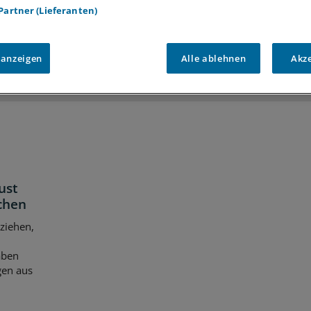
 Partner (Lieferanten)
iff auf alle
medizinischen Berichte und Kommentare
Voraussetzungen für den Zugang
 anzeigen
Alle ablehnen
Akz
ust
chen
ziehen,
aben
gen aus