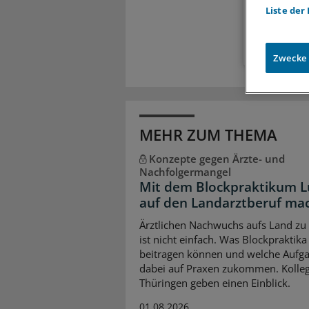
Liste der
Zugr
Zwecke
MEHR ZUM THEMA
Konzepte gegen Ärzte- und
Nachfolgermangel
Mit dem Blockpraktikum L
auf den Landarztberuf ma
Ärztlichen Nachwuchs aufs Land zu 
ist nicht einfach. Was Blockpraktika
beitragen können und welche Aufg
dabei auf Praxen zukommen. Kolle
Thüringen geben einen Einblick.
01.08.2026