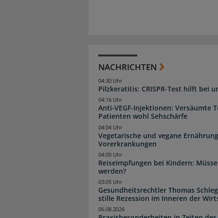
NACHRICHTEN
04:30 Uhr
Pilzkeratitis: CRISPR-Test hilft bei 
04:16 Uhr
Anti-VEGF-Injektionen: Versäumte 
Patienten wohl Sehschärfe
04:04 Uhr
Vegetarische und vegane Ernährung
Vorerkrankungen
04:00 Uhr
Reiseimpfungen bei Kindern: Müsse
werden?
03:05 Uhr
Gesundheitsrechtler Thomas Schlege
stille Rezession im Inneren der Wirt
06.08.2026
Praxisbesonderheiten in Zeiten des