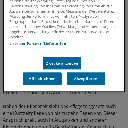
personalisierter Werbung. Erstellung von Profilen zur
Anspruch auf Pflegezeit für bis zu sechs Monate. Sie
Personalisierung von Inhalten. Verwendung von Profilen zur
könne aber nur einmal für jeden pflegebedürftigen
Auswahl personalisierter Inhalte. Messung der Werbeleistung.
Messung der Performance von Inhalten. Analyse von
Angehörigen eingefordert werden.
Zielgruppen durch Statistiken oder Kombinationen von Daten
aus verschiedenen Quellen. Entwicklung und Verbesserung der
Kurzzeitpflege von zehn Tagen
Angebote. Verwendung reduzierter Daten zur Auswahl von
Inhalten.
Liste der Partner (Lieferanten)
Dabei auch die Dauer der Pflegezeit zu bestimmen, sei
"ein einmaliges Gestaltungsrecht" des Arbeitnehmers.
Habe er Zeitpunkt und Dauer erklärt, sei dieses Recht
Zwecke anzeigen
erloschen.
"Dies gilt selbst dann, wenn die genommene Pflegezeit
Alle ablehnen
Akzeptieren
die Höchstdauer von sechs Monaten unterschreitet",
urteilten die obersten Arbeitsrichter in Erfurt.
Neben der Pflegezeit sieht das Pflegezeitgesetz auch
eine Kurzzeitpflege von bis zu zehn Tagen vor. Dieser
Anspruch greift auch in Arztpraxen und anderen
Kleinbetrieben unter 15 Beschäftigten. Anspruch auf