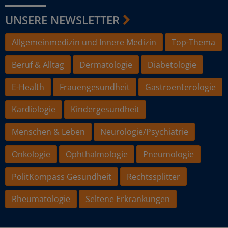
UNSERE NEWSLETTER
Allgemeinmedizin und Innere Medizin
Top-Thema
Beruf & Alltag
Dermatologie
Diabetologie
E-Health
Frauengesundheit
Gastroenterologie
Kardiologie
Kindergesundheit
Menschen & Leben
Neurologie/Psychiatrie
Onkologie
Ophthalmologie
Pneumologie
PolitKompass Gesundheit
Rechtssplitter
Rheumatologie
Seltene Erkrankungen