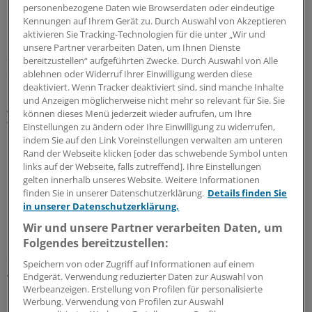
Umstritten war bislang, ob ein Restanspruch erhalten
personenbezogene Daten wie Browserdaten oder eindeutige
Kennungen auf Ihrem Gerät zu. Durch Auswahl von Akzeptieren
bleibt, wenn Arbeitnehmer zunächst nur weniger als die
aktivieren Sie Tracking-Technologien für die unter „Wir und
Höchstdauer von sechs Monaten Pflegezeit nehmen. In
unsere Partner verarbeiten Daten, um Ihnen Dienste
seinem ersten Urteil zum Pflegezeitgesetz hat das BAG
bereitzustellen“ aufgeführten Zwecke. Durch Auswahl von Alle
dies nun verneint.
ablehnen oder Widerruf Ihrer Einwilligung werden diese
deaktiviert. Wenn Tracker deaktiviert sind, sind manche Inhalte
und Anzeigen möglicherweise nicht mehr so relevant für Sie. Sie
Anspruch kann nur einmal eingefordert
können dieses Menü jederzeit wieder aufrufen, um Ihre
werden
Einstellungen zu ändern oder Ihre Einwilligung zu widerrufen,
indem Sie auf den Link Voreinstellungen verwalten am unteren
Rand der Webseite klicken [oder das schwebende Symbol unten
Im konkreten Fall hatte ein Betriebsmittelkontrolleur aus
links auf der Webseite, falls zutreffend]. Ihre Einstellungen
Baden-Württemberg im Juni 2009 für nur eine Woche
gelten innerhalb unseres Website. Weitere Informationen
unbezahlte Pflegezeit genommen, um sich um seine
finden Sie in unserer Datenschutzerklärung.
Details finden Sie
pflegebedürftige Mutter zu kümmern.
in unserer Datenschutzerklärung.
Wir und unsere Partner verarbeiten Daten, um
Nach einigen Monaten ergab sich im Dezember 2009
Folgendes bereitzustellen:
erneut privater Pflegebedarf für seine Mutter. Den
Speichern von oder Zugriff auf Informationen auf einem
Antrag auf erneute Pflegezeit lehnte sein Chef aber ab.
Endgerät. Verwendung reduzierter Daten zur Auswahl von
Werbeanzeigen. Erstellung von Profilen für personalisierte
Werbung. Verwendung von Profilen zur Auswahl
Das BAG gab dem Arbeitgeber nun recht. Zwar bestehe