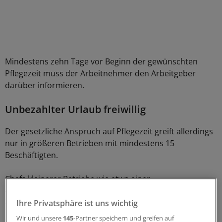
Mindestens zehn Tage vor Beginn der gewünschten
Pflegezeit muss der Arbeitnehmer den Arbeitgeber
darüber informieren.
Unbezahlter Urlaub freiwillig
Der gesetzliche Anspruch auf Pflegezeit greift allerdings
nur in größeren Betrieben mit mindestens 15
Beschäftigten.
Chefs kleinerer Betriebe wie etwa einer
durchschnittlichen Arztpraxis können aber natürlich
entsprechend freiwillig unbezahlten Urlaub gewähren.
Ihre Privatsphäre ist uns wichtig
Wir und unsere
145
-Partner speichern und greifen auf