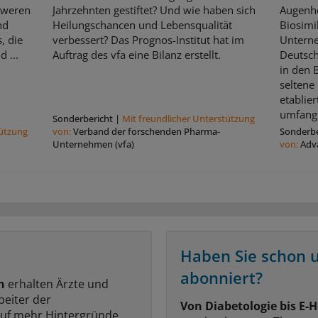
hweren
Jahrzehnten gestiftet? Und wie haben sich
Augenhe
nd
Heilungschancen und Lebensqualität
Biosimi
, die
verbessert? Das Prognos-Institut hat im
Untern
 ...
Auftrag des vfa eine Bilanz erstellt.
Deutsch
in den 
seltene
etablier
umfangr
Sonderbericht
|
Mit freundlicher Unterstützung
tützung
von:
Verband der forschenden Pharma-
Sonderbe
Unternehmen (vfa)
von:
Adv
Haben Sie schon 
abonniert?
n
erhalten Ärzte und
beiter der
Von Diabetologie bis E-H
auf mehr Hintergründe,