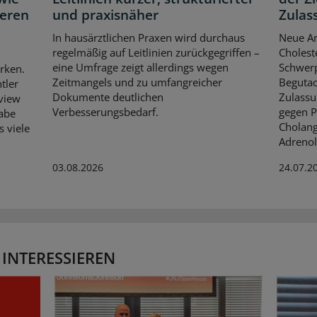
neren
und praxisnäher
Zulas
In hausärztlichen Praxen wird durchaus
Neue An
regelmäßig auf Leitlinien zurückgegriffen –
Cholest
eine Umfrage zeigt allerdings wegen
Schwerp
rken.
Zeitmangels und zu umfangreicher
Begutac
tler
Dokumente deutlichen
Zulassu
rview
Verbesserungsbedarf.
gegen P
habe
Cholang
s viele
Adrenol
03.08.2026
24.07.2
 INTERESSIEREN