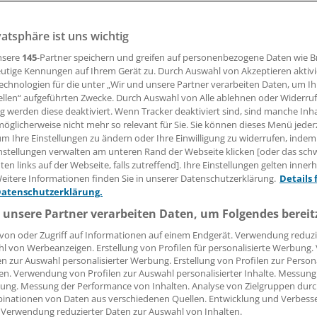
. Der Medizintechnikanbieter Philips Healthcare und der
vatsphäre ist uns wichtig
 Medavis forcieren die digitale Vernetzung in Gesundheitsein
nsere
145
-Partner speichern und greifen auf personenbezogene Daten wie 
utige Kennungen auf Ihrem Gerät zu. Durch Auswahl von Akzeptieren aktivi
echnologien für die unter „Wir und unsere Partner verarbeiten Daten, um I
10.11.2011, 13:30 Uhr
ellen“ aufgeführten Zwecke. Durch Auswahl von Alle ablehnen oder Widerruf
ng werden diese deaktiviert. Wenn Tracker deaktiviert sind, sind manche Inh
öglicherweise nicht mehr so relevant für Sie. Sie können dieses Menü jeder
um Ihre Einstellungen zu ändern oder Ihre Einwilligung zu widerrufen, indem
nstellungen verwalten am unteren Rand der Webseite klicken [oder das sc
ck haben sie nach eigenen Angaben eine internationale K
en links auf der Webseite, falls zutreffend]. Ihre Einstellungen gelten inner
und Support der Produkte medavis RIS und portal4med in 
eitere Informationen finden Sie in unserer Datenschutzerklärung.
Details 
Datenschutzerklärung.
hlossen.
 unsere Partner verarbeiten Daten, um Folgendes bereit
von oder Zugriff auf Informationen auf einem Endgerät. Verwendung reduzi
l von Werbeanzeigen. Erstellung von Profilen für personalisierte Werbung
en zur Auswahl personalisierter Werbung. Erstellung von Profilen zur Person
e:
en. Verwendung von Profilen zur Auswahl personalisierter Inhalte. Messung
ung. Messung der Performance von Inhalten. Analyse von Zielgruppen durch
n
Klinik-Management
Praxis-EDV
Praxisführung
inationen von Daten aus verschiedenen Quellen. Entwicklung und Verbess
 Verwendung reduzierter Daten zur Auswahl von Inhalten.