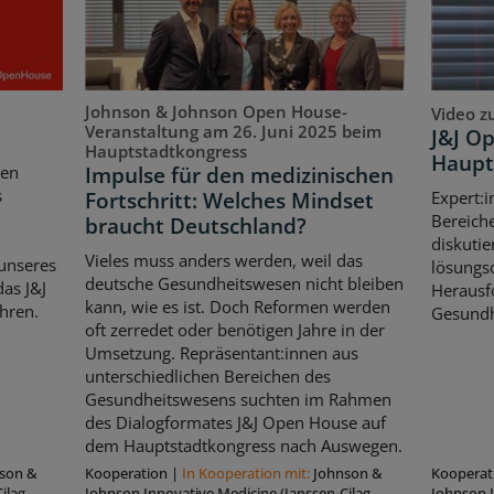
Johnson & Johnson Open House-
Video z
Veranstaltung am 26. Juni 2025 beim
J&J O
Hauptstadtkongress
Haupt
Impulse für den medizinischen
ten
s
Fortschritt: Welches Mindset
Expert:i
Bereich
braucht Deutschland?
diskutie
Vieles muss anders werden, weil das
unseres
lösungso
deutsche Gesundheitswesen nicht bleiben
as J&J
Herausf
kann, wie es ist. Doch Reformen werden
hren.
Gesundh
oft zerredet oder benötigen Jahre in der
Umsetzung. Repräsentant:innen aus
unterschiedlichen Bereichen des
Gesundheitswesens suchten im Rahmen
des Dialogformates J&J Open House auf
dem Hauptstadtkongress nach Auswegen.
son &
Kooperation
|
In Kooperation mit:
Johnson &
Kooperat
ilag
Johnson Innovative Medicine (Janssen-Cilag
Johnson I