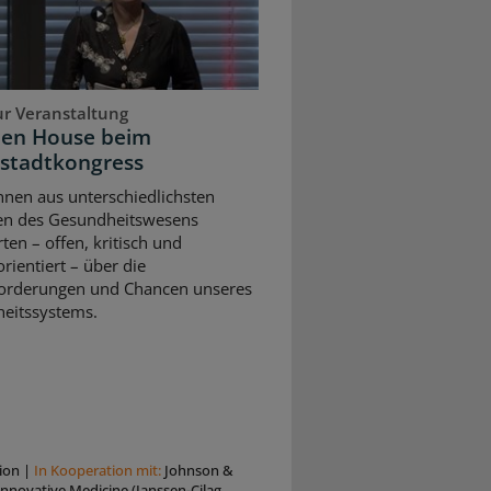
ur Veranstaltung
pen House beim
stadtkongress
nnen aus unterschiedlichsten
en des Gesundheitswesens
rten – offen, kritisch und
rientiert – über die
orderungen und Chancen unseres
eitssystems.
ion
|
In Kooperation mit:
Johnson &
nnovative Medicine (Janssen-Cilag