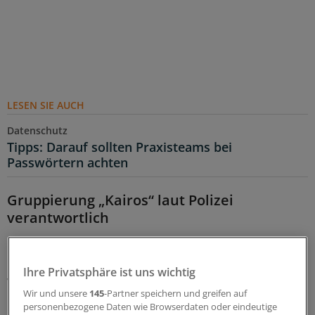
LESEN SIE AUCH
Datenschutz
Tipps: Darauf sollten Praxisteams bei
Passwörtern achten
Gruppierung „Kairos“ laut Polizei
verantwortlich
Die Polizei hatte Mitte Mai bestätigt, dass bei dem
Hackerangriff auf den Verein „Arbeitsgemeinschaft
Ihre Privatsphäre ist uns wichtig
Wirtschaftlichkeitsprüfung Niedersachsen“ (Arwini)
Wir und unsere
145
-Partner speichern und greifen auf
Daten abgegriffen wurden. Zudem sei bestätigt worden,
personenbezogene Daten wie Browserdaten oder eindeutige