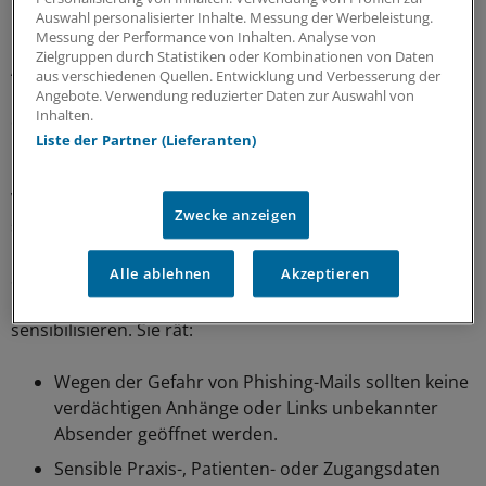
Unimed, das als externer Dienstleister zahlreiche
Auswahl personalisierter Inhalte. Messung der Werbeleistung.
Messung der Performance von Inhalten. Analyse von
Kliniken im Gesundheitswesen bei administrativen
Zielgruppen durch Statistiken oder Kombinationen von Daten
Aufgaben unterstützt, dazu gehört auch die
aus verschiedenen Quellen. Entwicklung und Verbesserung der
Rechnungsstellung. „Die jüngsten Vorfälle verdeutlichen,
Angebote. Verwendung reduzierter Daten zur Auswahl von
Inhalten.
dass Cyberangriffe nicht ausschließlich Praxen oder
Liste der Partner (Lieferanten)
medizinische Einrichtungen betreffen, sondern ebenso
Unternehmen und Dienstleister, die an der
Verarbeitung sensibler Gesundheitsdaten beteiligt sind“,
Zwecke anzeigen
so die KV.
Alle ablehnen
Akzeptieren
Sie rät Praxen, bestehende Sicherheitsmaßnahmen zu
überprüfen und Mitarbeitende für digitale Risiken zu
sensibilisieren. Sie rät:
Wegen der Gefahr von Phishing-Mails sollten keine
verdächtigen Anhänge oder Links unbekannter
Absender geöffnet werden.
Sensible Praxis-, Patienten- oder Zugangsdaten