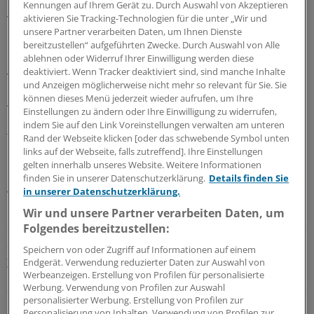
dass eine Gruppierung Namens „Kairos“ für die Tat
Kennungen auf Ihrem Gerät zu. Durch Auswahl von Akzeptieren
verantwortlich sei. Dabei handelt es sich um eine
aktivieren Sie Tracking-Technologien für die unter „Wir und
unsere Partner verarbeiten Daten, um Ihnen Dienste
Gruppe, die Erpressungs-Trojaner (sogenannte
bereitzustellen“ aufgeführten Zwecke. Durch Auswahl von Alle
Ransomware) einsetzt. Diese verschlüsseln Daten und
ablehnen oder Widerruf Ihrer Einwilligung werden diese
geben sie erst nach Lösegeldzahlung frei.
deaktiviert. Wenn Tracker deaktiviert sind, sind manche Inhalte
und Anzeigen möglicherweise nicht mehr so relevant für Sie. Sie
können dieses Menü jederzeit wieder aufrufen, um Ihre
Arwini wird von der KV Niedersachsen und den
Einstellungen zu ändern oder Ihre Einwilligung zu widerrufen,
Landesverbänden der Krankenkassen getragen und ist
indem Sie auf den Link Voreinstellungen verwalten am unteren
für die Durchführung von Wirtschaftlichkeitsprüfungen
Rand der Webseite klicken [oder das schwebende Symbol unten
in der vertragsärztlichen Versorgung verantwortlich. Die
links auf der Webseite, falls zutreffend]. Ihre Einstellungen
gelten innerhalb unseres Website. Weitere Informationen
KV hatte Ende Mai auf den Cyberangriff aufmerksam
finden Sie in unserer Datenschutzerklärung.
Details finden Sie
gemacht.
in unserer Datenschutzerklärung.
Wir und unsere Partner verarbeiten Daten, um
LESEN SIE AUCH
Folgendes bereitzustellen:
Cyberattacke
Speichern von oder Zugriff auf Informationen auf einem
Zehntausende Uniklinik-Patienten von
Endgerät. Verwendung reduzierter Daten zur Auswahl von
Werbeanzeigen. Erstellung von Profilen für personalisierte
Hackerangriff betroffen
Werbung. Verwendung von Profilen zur Auswahl
personalisierter Werbung. Erstellung von Profilen zur
Betroffen ist neben Arwini auch das Unternehmen
Personalisierung von Inhalten. Verwendung von Profilen zur