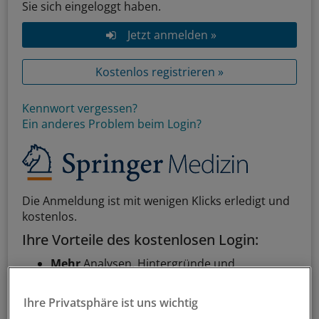
Sie sich eingeloggt haben.
Jetzt anmelden »
Kostenlos registrieren »
Kennwort vergessen?
Ein anderes Problem beim Login?
Die Anmeldung ist mit wenigen Klicks erledigt und
kostenlos.
Ihre Vorteile des kostenlosen Login:
Mehr
Analysen, Hintergründe und
Infografiken
Exklusive
Interviews und Praxis-Tipps
Ihre Privatsphäre ist uns wichtig
Zugriff auf alle
medizinischen Berichte und