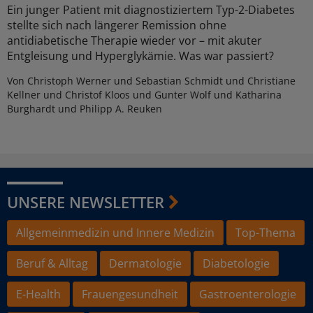
Ein junger Patient mit diagnostiziertem Typ-2-Diabetes
stellte sich nach längerer Remission ohne
antidiabetische Therapie wieder vor – mit akuter
Entgleisung und Hyperglykämie. Was war passiert?
Von Christoph Werner und Sebastian Schmidt und Christiane
Kellner und Christof Kloos und Gunter Wolf und Katharina
Burghardt und Philipp A. Reuken
UNSERE NEWSLETTER
Allgemeinmedizin und Innere Medizin
Top-Thema
Beruf & Alltag
Dermatologie
Diabetologie
E-Health
Frauengesundheit
Gastroenterologie