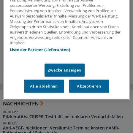
Vorteile des Logins
personalisierter Werbung. Erstellung von Profilen zur
Personalisierung von Inhalten. Verwendung von Profilen zur
Auswahl personalisierter Inhalte. Messung der Werbeleistung.
Über unser
kostenloses Login
erhalten Ärzte und
Messung der Performance von Inhalten. Analyse von
Ärztinnen sowie andere Mitarbeiter der
Zielgruppen durch Statistiken oder Kombinationen von Daten
Gesundheitsbranche Zugriff auf mehr
aus verschiedenen Quellen. Entwicklung und Verbesserung der
Hintergründe, Interviews und Praxis-Tipps.
Angebote. Verwendung reduzierter Daten zur Auswahl von
Inhalten.
Jetzt anmelden »
Liste der Partner (Lieferanten)
Kostenlos registrieren »
Zwecke anzeigen
Alle ablehnen
Akzeptieren
NACHRICHTEN
04:30 Uhr
Pilzkeratitis: CRISPR-Test hilft bei unklaren Verdachtsfällen
04:16 Uhr
Anti-VEGF-Injektionen: Versäumte Termine kosten nAMD-
Patienten wohl Sehschärfe