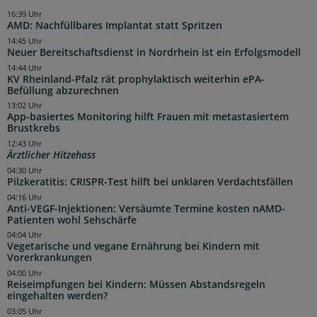
16:39 Uhr
AMD: Nachfüllbares Implantat statt Spritzen
14:45 Uhr
Neuer Bereitschaftsdienst in Nordrhein ist ein Erfolgsmodell
14:44 Uhr
KV Rheinland-Pfalz rät prophylaktisch weiterhin ePA-
Befüllung abzurechnen
13:02 Uhr
App-basiertes Monitoring hilft Frauen mit metastasiertem
Brustkrebs
12:43 Uhr
Ärztlicher Hitzehass
04:30 Uhr
Pilzkeratitis: CRISPR-Test hilft bei unklaren Verdachtsfällen
04:16 Uhr
Anti-VEGF-Injektionen: Versäumte Termine kosten nAMD-
Patienten wohl Sehschärfe
04:04 Uhr
Vegetarische und vegane Ernährung bei Kindern mit
Vorerkrankungen
04:00 Uhr
Reiseimpfungen bei Kindern: Müssen Abstandsregeln
eingehalten werden?
03:05 Uhr