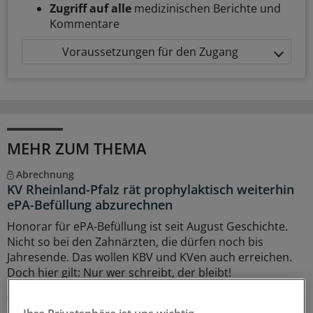
Zugriff auf alle
medizinischen Berichte und
Kommentare
Voraussetzungen für den Zugang
MEHR ZUM THEMA
Abrechnung
KV Rheinland-Pfalz rät prophylaktisch weiterhin
ePA-Befüllung abzurechnen
Honorar für ePA-Befüllung ist seit August Geschichte.
Nicht so bei den Zahnärzten, die dürfen noch bis
Jahresende. Das wollen KBV und KVen auch erreichen.
Doch hier gilt: Nur wer schreibt, der bleibt!
07.08.2026