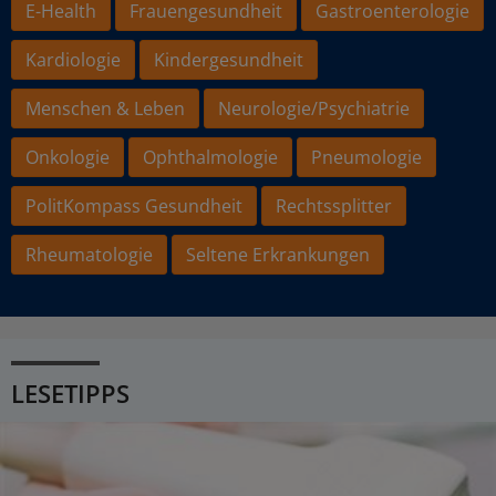
E-Health
Frauengesundheit
Gastroenterologie
Kardiologie
Kindergesundheit
Menschen & Leben
Neurologie/Psychiatrie
Onkologie
Ophthalmologie
Pneumologie
PolitKompass Gesundheit
Rechtssplitter
Rheumatologie
Seltene Erkrankungen
LESETIPPS