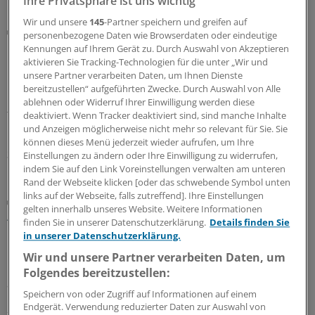
Ihre Privatsphäre ist uns wichtig
Wir und unsere
145
-Partner speichern und greifen auf
KBV legt Konzept vor
personenbezogene Daten wie Browserdaten oder eindeutige
Elektronische Überweisung: So könnte sie in der
Kennungen auf Ihrem Gerät zu. Durch Auswahl von Akzeptieren
Praxis funktionieren
aktivieren Sie Tracking-Technologien für die unter „Wir und
unsere Partner verarbeiten Daten, um Ihnen Dienste
Die elektronische Überweisung zählt zu den nächsten
bereitzustellen“ aufgeführten Zwecke. Durch Auswahl von Alle
Funktionen der Telematikinfrastruktur. Damit sie Praxen
ablehnen oder Widerruf Ihrer Einwilligung werden diese
tatsächlich Entlastung und Mehrwert bietet, schlägt die
deaktiviert. Wenn Tracker deaktiviert sind, sind manche Inhalte
KBV ein Server-basiertes Verfahren vor.
und Anzeigen möglicherweise nicht mehr so relevant für Sie. Sie
können dieses Menü jederzeit wieder aufrufen, um Ihre
30.07.2026
Einstellungen zu ändern oder Ihre Einwilligung zu widerrufen,
indem Sie auf den Link Voreinstellungen verwalten am unteren
Rand der Webseite klicken [oder das schwebende Symbol unten
links auf der Webseite, falls zutreffend]. Ihre Einstellungen
Mehr Tempo und Mehrwert angemahnt
gelten innerhalb unseres Website. Weitere Informationen
Abgeordneter Dahmen zur elektronischen
finden Sie in unserer Datenschutzerklärung.
Details finden Sie
Patientenakte: „Wir sind viel zu langsam“
in unserer Datenschutzerklärung.
Es soll schneller voran gehen mit der elektronischen
Wir und unsere Partner verarbeiten Daten, um
Patientenakte (ePA) in Deutschland. Vor allem an
Folgendes bereitzustellen:
ärztlichem Mehrwert hapert es noch.
Speichern von oder Zugriff auf Informationen auf einem
Endgerät. Verwendung reduzierter Daten zur Auswahl von
24.06.2026