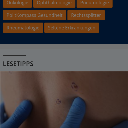
Onkologie
Ophthalmologie
Pneumologie
PolitKompass Gesundheit
Rechtssplitter
Rheumatologie
Seltene Erkrankungen
LESETIPPS