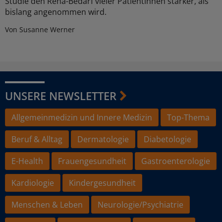
Studie den Reha-Bedarf vieler Patientinnen stärker, als
bislang angenommen wird.
Von Susanne Werner
UNSERE NEWSLETTER
Allgemeinmedizin und Innere Medizin
Top-Thema
Beruf & Alltag
Dermatologie
Diabetologie
E-Health
Frauengesundheit
Gastroenterologie
Kardiologie
Kindergesundheit
Menschen & Leben
Neurologie/Psychiatrie