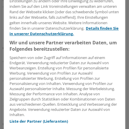
Einstellungen zu ändern oder Ihre Einwilligung zu widerrufen,
Aussagekraft und Grenzen des Rankings klar erkennen
indem Sie auf den Link Voreinstellungen verwalten am unteren
lassen. Das OLG muss nun erneut prüfen, ob
Rand der Webseite klicken [oder das schwebende Symbol unten
links auf der Webseite, falls zutreffend]. Ihre Einstellungen
Irreführung vorliegt.
gelten innerhalb unseres Website. Weitere Informationen
30.07.2026
finden Sie in unserer Datenschutzerklärung.
Details finden Sie
in unserer Datenschutzerklärung.
Wir und unsere Partner verarbeiten Daten, um
Berufsobergericht für Heilberufe Berlin
Folgendes bereitzustellen:
Urteil: Kein Maulkorb für Ärzte wegen
Speichern von oder Zugriff auf Informationen auf einem
Äußerungen zu COVID-Pandemie
Endgerät. Verwendung reduzierter Daten zur Auswahl von
Werbeanzeigen. Erstellung von Profilen für personalisierte
Das Berufsobergericht für Heilberufe Berlin kippt den
Werbung. Verwendung von Profilen zur Auswahl
Rügebescheid einer Ärztekammer, die einem Arzt
personalisierter Werbung. Erstellung von Profilen zur
vorwirft, er habe die Gefährlichkeit der Corona-
Personalisierung von Inhalten. Verwendung von Profilen zur
Pandemie unrichtig und verharmlosend dargestellt und
Auswahl personalisierter Inhalte. Messung der Werbeleistung.
damit seine Berufspflichten verletzt.
Messung der Performance von Inhalten. Analyse von
Zielgruppen durch Statistiken oder Kombinationen von Daten
27.07.2026
aus verschiedenen Quellen. Entwicklung und Verbesserung der
Angebote. Verwendung reduzierter Daten zur Auswahl von
Inhalten.
Liste der Partner (Lieferanten)
Aufgabenteilung