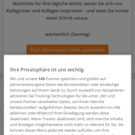
Nützliches für Ihre tägliche Arbeit, lassen Sie sich von
Kolleginnen und Kollegen inspirieren - und seien Sie immer
einen Schritt voraus.
wöchentlich (Sonntag)
Zum Abonnieren bitte anmelden
Ihre Privatsphäre ist uns wichtig
Wir und unsere
145
-Partner speichern und greifen auf
personenbezogene Daten wie Browserdaten oder eindeutige
Kennungen auf Ihrem Gerät zu. Durch Auswahl von Akzeptieren
MEHR ZUM THEMA
aktivieren Sie Tracking-Technologien für die unter „Wir und
unsere Partner verarbeiten Daten, um Ihnen Dienste
Gesundheitsbezogene Testlogos
bereitzustellen“ aufgeführten Zwecke. Durch Auswahl von Alle
Bundesgerichtshof zu Focus-Ärztesiegeln: Für
ablehnen oder Widerruf Ihrer Einwilligung werden diese
Ärzterankings gelten strenge Maßstäbe
deaktiviert. Wenn Tracker deaktiviert sind, sind manche Inhalte
und Anzeigen möglicherweise nicht mehr so relevant für Sie. Sie
Der Bundesgerichtshof verschärft Anforderungen an
können dieses Menü jederzeit wieder aufrufen, um Ihre
Ärztesiegel: Focus-Auszeichnungen müssten