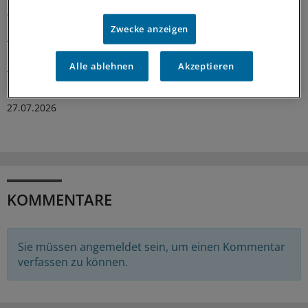
Wie Delegation in der Rheumatologie
funktionieren kann
Zwecke anzeigen
Ärztliche Aufgaben zu delegieren, ist in den meisten
rheumatologischen Praxen längst Standard. Wie
Alle ablehnen
Akzeptieren
Ärztinnen und Ärzte Delegation implementieren können
und was es dafür braucht, zeigt ein Leitfaden.
27.07.2026
KOMMENTARE
Sie müssen angemeldet sein, um einen Kommentar
verfassen zu können.