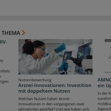
 THEMA
HIV-
tz
ittels
n
AMNOG
Nutzenbewertung
rigen
Arznei-Innovationen: Investition
ein U
mit doppeltem Nutzen
In der 
zunehme
Welchen Nutzen haben Arznei-
moleku
Innovationen in den vergangenen zwei
Eigensc
Jahrzehnten gestiftet? Und wie haben sich