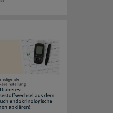
026
riedigende
kereinstellung
Diabetes:
sestoffwechsel aus dem
Auch endokrinologische
hen abklären!