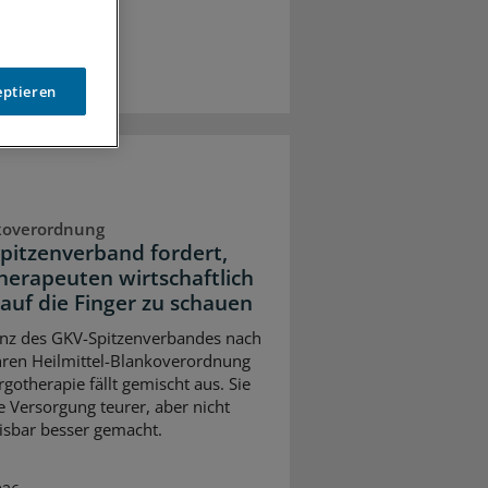
eptieren
koverordnung
pitzenverband fordert,
herapeuten wirtschaftlich
auf die Finger zu schauen
anz des GKV-Spitzenverbandes nach
hren Heilmittel-Blankoverordnung
rgotherapie fällt gemischt aus. Sie
e Versorgung teurer, aber nicht
sbar besser gemacht.