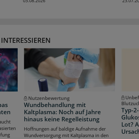
03.08.2026
23.07.2
 INTERESSIEREN
Unbef
Nutzenbewertung
Blutzuc
pas
Wundbehandlung mit
Typ-2-
hten
Kaltplasma: Noch auf Jahre
Gluko
hinaus keine Regelleistung
aucht
Lot? 
asierten
Hoffnungen auf baldige Aufnahme der
Ursac
pfung
Wundversorgung mit Kaltplasma in den