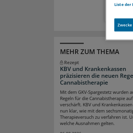
Liste der
Zwecke
MEHR ZUM THEMA
Rezept
KBV und Krankenkassen
präzisieren die neuen Rege
Cannabistherapie
Mit dem GKV-Spargestetz wurden a
Regeln für die Cannabistherapie auf
verschärft. KBV und Krankenkassen 
nun klar, wie mit dem sechsmonati
Therapieversuch zu verfahren ist. 
welche Ausnahmen gelten.