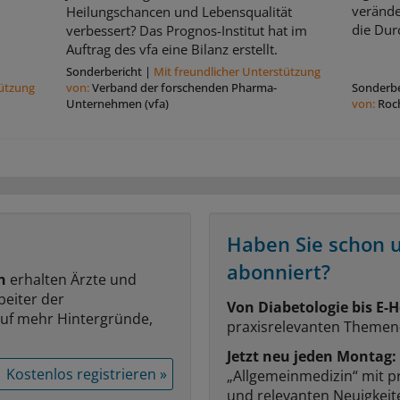
verände
Heilungschancen und Lebensqualität
die Dur
verbessert? Das Prognos-Institut hat im
Auftrag des vfa eine Bilanz erstellt.
Sonderbericht
|
Mit freundlicher Unterstützung
tützung
von:
Verband der forschenden Pharma-
Sonderbe
Unternehmen (vfa)
von:
Roc
Haben Sie schon 
abonniert?
n
erhalten Ärzte und
beiter der
Von Diabetologie bis E-H
auf mehr Hintergründe,
praxisrelevanten Themen
Jetzt neu jeden Montag:
Kostenlos registrieren »
„Allgemeinmedizin“ mit p
und relevanten Neuigkei