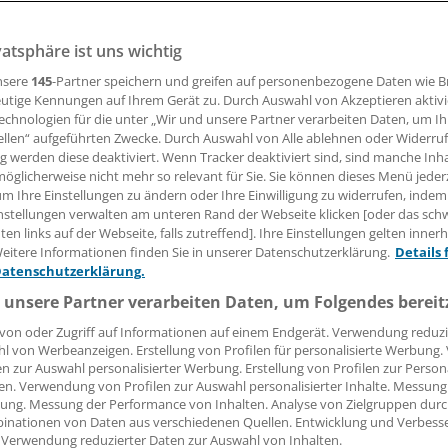
vatsphäre ist uns wichtig
n bei bestimmten Privatpatienten im Praxis-PC künftig an
 für die zu rezeptierenden Arzneimittel gibt.
nsere
145
-Partner speichern und greifen auf personenbezogene Daten wie 
utige Kennungen auf Ihrem Gerät zu. Durch Auswahl von Akzeptieren aktivi
echnologien für die unter „Wir und unsere Partner verarbeiten Daten, um I
ellen“ aufgeführten Zwecke. Durch Auswahl von Alle ablehnen oder Widerruf
 Leserin, lieber Leser,
ng werden diese deaktiviert. Wenn Tracker deaktiviert sind, sind manche Inh
öglicherweise nicht mehr so relevant für Sie. Sie können dieses Menü jeder
tändigen Beitrag können Sie lesen, sobald Sie sich eingelogg
um Ihre Einstellungen zu ändern oder Ihre Einwilligung zu widerrufen, indem
nstellungen verwalten am unteren Rand der Webseite klicken [oder das sc
Jetzt anmelden »
Kostenlos registriere
en links auf der Webseite, falls zutreffend]. Ihre Einstellungen gelten inner
eitere Informationen finden Sie in unserer Datenschutzerklärung.
Details 
 vergessen?
Datenschutzerklärung.
es Problem beim Login?
 unsere Partner verarbeiten Daten, um Folgendes bereit
dung ist mit wenigen Klicks erledigt und kostenlos.
von oder Zugriff auf Informationen auf einem Endgerät. Verwendung reduzi
l von Werbeanzeigen. Erstellung von Profilen für personalisierte Werbung
teile des kostenlosen Login:
en zur Auswahl personalisierter Werbung. Erstellung von Profilen zur Person
en. Verwendung von Profilen zur Auswahl personalisierter Inhalte. Messung
r
Analysen, Hintergründe und Infografiken
ung. Messung der Performance von Inhalten. Analyse von Zielgruppen durch
usive
Interviews und Praxis-Tipps
inationen von Daten aus verschiedenen Quellen. Entwicklung und Verbess
 Verwendung reduzierter Daten zur Auswahl von Inhalten.
iff auf alle
medizinischen Berichte und Kommentare