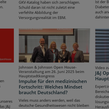
elte
Ist der 
GKV-Katalog haben sich zerschlagen.
n.
Diabetes
Schuld daran ist nicht zuletzt eine
auch an
verfehlte Abbildung der
dahinter
Versorgungsrealität im EBM.
Johnson & Johnson Open House-
Video z
Veranstaltung am 26. Juni 2025 beim
J&J O
Hauptstadtkongress
Haupt
Impulse für den medizinischen
ten
s
Fortschritt: Welches Mindset
Expert:i
Bereich
braucht Deutschland?
diskutie
Vieles muss anders werden, weil das
unseres
lösungso
deutsche Gesundheitswesen nicht bleiben
as J&J
Herausf