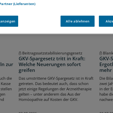
 Partner (Lieferanten)
Voraussetzungen für den Zugang
 anzeigen
Alle ablehnen
Akz
Beitragssatzstabilisierungsgesetz
Blan
GKV-Spargesetz tritt in Kraft:
GKV-S
ln zur
Welche Neuerungen sofort
Ergot
greifen
mehr 
uch die
Das umstrittene GKV-Spargesetz ist in Kraft
Die Bil
 Kasse
getreten. Das bedeutet auch, dass schon
zwei Ja
stellen
jetzt einige Regelungen der Arzneitherapie
in der E
gen
gelten – unter anderem das Aus der
habe di
Und
Homöopathie auf Kosten der GKV.
nachwei