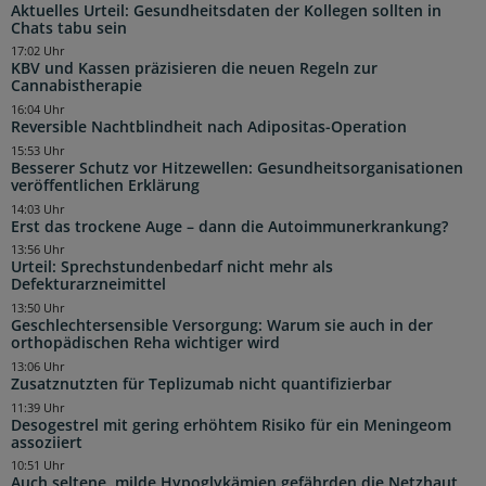
Aktuelles Urteil: Gesundheitsdaten der Kollegen sollten in
Chats tabu sein
17:02 Uhr
KBV und Kassen präzisieren die neuen Regeln zur
Cannabistherapie
16:04 Uhr
Reversible Nachtblindheit nach Adipositas-Operation
15:53 Uhr
Besserer Schutz vor Hitzewellen: Gesundheitsorganisationen
veröffentlichen Erklärung
14:03 Uhr
Erst das trockene Auge – dann die Autoimmunerkrankung?
13:56 Uhr
Urteil: Sprechstundenbedarf nicht mehr als
Defekturarzneimittel
13:50 Uhr
Geschlechtersensible Versorgung: Warum sie auch in der
orthopädischen Reha wichtiger wird
13:06 Uhr
Zusatznutzten für Teplizumab nicht quantifizierbar
11:39 Uhr
Desogestrel mit gering erhöhtem Risiko für ein Meningeom
assoziiert
10:51 Uhr
Auch seltene, milde Hypoglykämien gefährden die Netzhaut