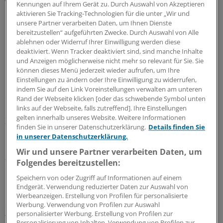
wahr, greifen aber nicht ein - es sei denn, es muss eine
Kennungen auf Ihrem Gerät zu. Durch Auswahl von Akzeptieren
Gefahr abgewendet werden. Es gehe darum,
aktivieren Sie Tracking-Technologien für die unter „Wir und
unsere Partner verarbeiten Daten, um Ihnen Dienste
Interaktionen und Abläufe aus Sicht der
bereitzustellen“ aufgeführten Zwecke. Durch Auswahl von Alle
pflegebedürftigen Person zu erfahren, heißt es in dem
ablehnen oder Widerruf Ihrer Einwilligung werden diese
Ratgeber.
deaktiviert. Wenn Tracker deaktiviert sind, sind manche Inhalte
und Anzeigen möglicherweise nicht mehr so relevant für Sie. Sie
können dieses Menü jederzeit wieder aufrufen, um Ihre
Beim realen Rollentausch, der als "Schattenfrau" oder
Einstellungen zu ändern oder Ihre Einwilligung zu widerrufen,
"Schattenmann" bezeichnet wird, gehe es hingegen
indem Sie auf den Link Voreinstellungen verwalten am unteren
darum, Pflege tatsächlich selbst zu erfahren, so das ZQP.
Rand der Webseite klicken [oder das schwebende Symbol unten
links auf der Webseite, falls zutreffend]. Ihre Einstellungen
Das heißt, die Pflegekräfte schlüpfen für einen gewissen
gelten innerhalb unseres Website. Weitere Informationen
Zeitraum in die Rolle einer pflegebedürftigen Person.
finden Sie in unserer Datenschutzerklärung.
Details finden Sie
Das Ausmaß der Pflegebedürftigkeit sowie das
in unserer Datenschutzerklärung.
Krankheitsbild werden laut dem Ratgeber vorab
Wir und unsere Partner verarbeiten Daten, um
zwischen der Projektleitung und der Schattenfrau bzw.
Folgendes bereitzustellen:
dem Schattenmann vereinbart.
Speichern von oder Zugriff auf Informationen auf einem
Endgerät. Verwendung reduzierter Daten zur Auswahl von
Beiden Verfahren ist gleich, dass die Beobachtung aus
Werbeanzeigen. Erstellung von Profilen für personalisierte
Sicht des Betroffenen nach vorher gemeinsam
Werbung. Verwendung von Profilen zur Auswahl
personalisierter Werbung. Erstellung von Profilen zur
festgelegten Kriterien erfolgt. Dazu wird ein
Personalisierung von Inhalten. Verwendung von Profilen zur