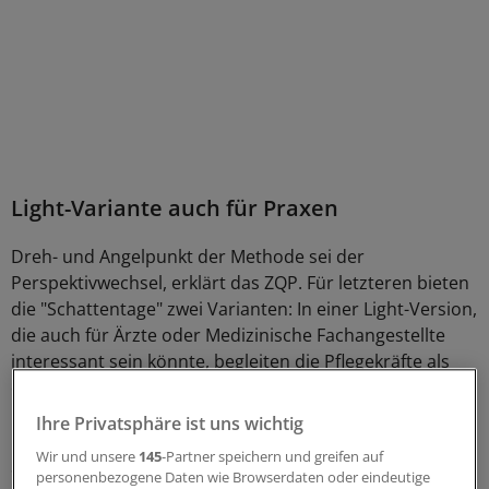
Light-Variante auch für Praxen
Dreh- und Angelpunkt der Methode sei der
Perspektivwechsel, erklärt das ZQP. Für letzteren bieten
die "Schattentage" zwei Varianten: In einer Light-Version,
die auch für Ärzte oder Medizinische Fachangestellte
interessant sein könnte, begleiten die Pflegekräfte als
echter Schatten über einen festgelegten Zeitraum eine
pflegebedürftige Person.
Ihre Privatsphäre ist uns wichtig
Wir und unsere
145
-Partner speichern und greifen auf
Sie nehmen hierbei das Geschehen rund um die Pflege
personenbezogene Daten wie Browserdaten oder eindeutige