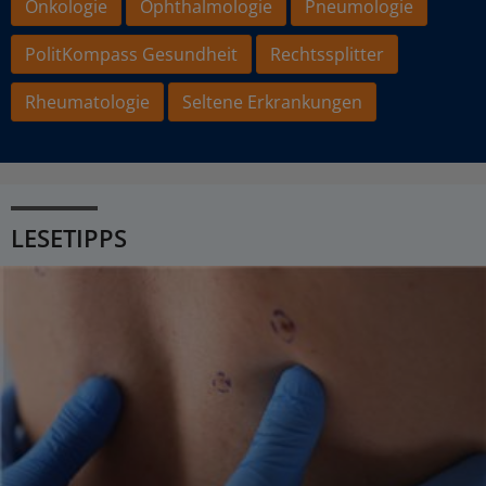
Onkologie
Ophthalmologie
Pneumologie
PolitKompass Gesundheit
Rechtssplitter
Rheumatologie
Seltene Erkrankungen
LESETIPPS