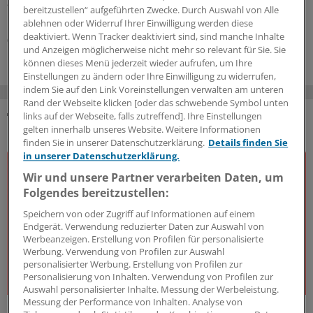
„ÄrzteTag“-Podcast, warum diese Ängste so groß sind
bereitzustellen“ aufgeführten Zwecke. Durch Auswahl von Alle
und was Ärztinnen und Ärzte tun können.
ablehnen oder Widerruf Ihrer Einwilligung werden diese
deaktiviert. Wenn Tracker deaktiviert sind, sind manche Inhalte
05.08.2026
und Anzeigen möglicherweise nicht mehr so relevant für Sie. Sie
können dieses Menü jederzeit wieder aufrufen, um Ihre
Einstellungen zu ändern oder Ihre Einwilligung zu widerrufen,
indem Sie auf den Link Voreinstellungen verwalten am unteren
Rand der Webseite klicken [oder das schwebende Symbol unten
links auf der Webseite, falls zutreffend]. Ihre Einstellungen
gelten innerhalb unseres Website. Weitere Informationen
DAS KÖNNTE SIE AUCH INTERESSIEREN
finden Sie in unserer Datenschutzerklärung.
Details finden Sie
in unserer Datenschutzerklärung.
Wir und unsere Partner verarbeiten Daten, um
Folgendes bereitzustellen:
Speichern von oder Zugriff auf Informationen auf einem
Endgerät. Verwendung reduzierter Daten zur Auswahl von
Werbeanzeigen. Erstellung von Profilen für personalisierte
Werbung. Verwendung von Profilen zur Auswahl
personalisierter Werbung. Erstellung von Profilen zur
Personalisierung von Inhalten. Verwendung von Profilen zur
Auswahl personalisierter Inhalte. Messung der Werbeleistung.
Messung der Performance von Inhalten. Analyse von
J&J Open House