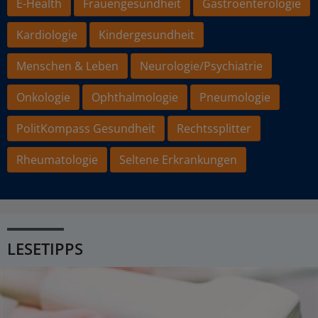
E-Health
Frauengesundheit
Gastroenterologie
Kardiologie
Kindergesundheit
Menschen & Leben
Neurologie/Psychiatrie
Onkologie
Ophthalmologie
Pneumologie
PolitKompass Gesundheit
Rechtssplitter
Rheumatologie
Seltene Erkrankungen
LESETIPPS