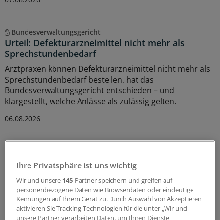
Bundesverwaltungsgericht
Urteil: Defekturarzneimittel nicht mehr als
Sprechstundenbedarf
Arztpraxen können Defekturarzneimittel nicht mehr als
Sprechstundenbedarf bestellen, hat das
Bundesverwaltungsgericht entschieden – und
klargestellt, welche Anlässe als zulässig gelten.
06.08.2026
„ÄrzteTag“-Podcast
Was brauchen Menschen mit Behinderung, damit
Ihre Privatsphäre ist uns wichtig
ihre Behandlung gelingt, Dr. Schwabl?
Wir und unsere
145
-Partner speichern und greifen auf
Der Arztbesuch ist für viele Menschen mit Behinderung
personenbezogene Daten wie Browserdaten oder eindeutige
mit Angst und Stress verbunden – so dass sie ihn, wo es
Kennungen auf Ihrem Gerät zu. Durch Auswahl von Akzeptieren
aktivieren Sie Tracking-Technologien für die unter „Wir und
geht, vermeiden.
Dr. Janina Schwabl
erklärt im
unsere Partner verarbeiten Daten, um Ihnen Dienste