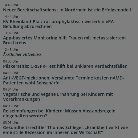
14:45 Uhr
Neuer Bereitschaftsdienst in Nordrhein ist ein Erfolgsmodell
14:44 Uhr
KV Rheinland-Pfalz rät prophylaktisch weiterhin ePA-
Befüllung abzurechnen
13:02 Uhr
App-basiertes Monitoring hilft Frauen mit metastasiertem
Brustkrebs
12:43 Uhr
Ärztlicher Hitzehass
04:30 Uhr
Pilzkeratitis: CRISPR-Test hilft bei unklaren Verdachtsfällen
04:16 Uhr
Anti-VEGF-Injektionen: Versäumte Termine kosten nAMD-
Patienten wohl Sehschärfe
04:04 Uhr
Vegetarische und vegane Ernährung bei Kindern mit
Vorerkrankungen
04:00 Uhr
Reiseimpfungen bei Kindern: Müssen Abstandsregeln
eingehalten werden?
03:05 Uhr
Gesundheitsrechtler Thomas Schlegel: „Krankheit wirkt wie
eine stille Rezession im Inneren der Wirtschaft“