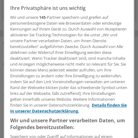
Ihre Privatsphäre ist uns wichtig
Voraussetzungen für den Zugang
Wir und unsere
145
-Partner speichern und greifen auf
personenbezogene Daten wie Browserdaten oder eindeutige
Kennungen auf Ihrem Gerät zu. Durch Auswahl von Akzeptieren
aktivieren Sie Tracking-Technologien für die unter „Wir und
unsere Partner verarbeiten Daten, um Ihnen Dienste
bereitzustellen“ aufgeführten Zwecke. Durch Auswahl von Alle
MEHR ZUM THEMA
ablehnen oder Widerruf Ihrer Einwilligung werden diese
deaktiviert. Wenn Tracker deaktiviert sind, sind manche Inhalte
Urteil
und Anzeigen möglicherweise nicht mehr so relevant für Sie. Sie
Bundesarbeitsgericht stärkt Kündigungsschutz
können dieses Menü jederzeit wieder aufrufen, um Ihre
Einstellungen zu ändern oder Ihre Einwilligung zu widerrufen,
bei Elternzeit
indem Sie auf den Link Voreinstellungen verwalten am unteren
Teilen Eltern ihre Elternzeit in mehrere Abschnitte auf,
Rand der Webseite klicken [oder das schwebende Symbol unten
greift der „vorwirkende Kündigungsschutz“ von acht
links auf der Webseite, falls zutreffend]. Ihre Einstellungen
gelten innerhalb unseres Website. Weitere Informationen
Wochen vor jedem einzelnen Abschnitt, sagen die
finden Sie in unserer Datenschutzerklärung.
Details finden Sie
Erfurter Richter.
in unserer Datenschutzerklärung.
19.06.2026
Wir und unsere Partner verarbeiten Daten, um
Folgendes bereitzustellen:
Speichern von oder Zugriff auf Informationen auf einem