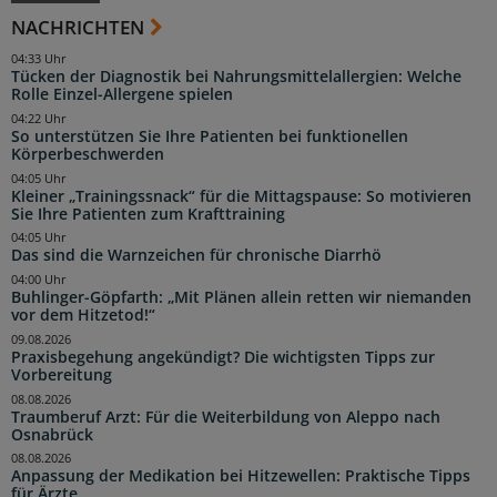
NACHRICHTEN
04:33 Uhr
Tücken der Diagnostik bei Nahrungsmittelallergien: Welche
Rolle Einzel-Allergene spielen
04:22 Uhr
So unterstützen Sie Ihre Patienten bei funktionellen
Körperbeschwerden
04:05 Uhr
Kleiner „Trainingssnack“ für die Mittagspause: So motivieren
Sie Ihre Patienten zum Krafttraining
04:05 Uhr
Das sind die Warnzeichen für chronische Diarrhö
04:00 Uhr
Buhlinger-Göpfarth: „Mit Plänen allein retten wir niemanden
vor dem Hitzetod!“
09.08.2026
Praxisbegehung angekündigt? Die wichtigsten Tipps zur
Vorbereitung
08.08.2026
Traumberuf Arzt: Für die Weiterbildung von Aleppo nach
Osnabrück
08.08.2026
Anpassung der Medikation bei Hitzewellen: Praktische Tipps
für Ärzte