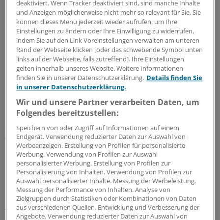
deaktiviert. Wenn Tracker deaktiviert sind, sind manche Inhalte
Laschet kennt das Geschäft aus dem Effeff. Er schreibt
und Anzeigen möglicherweise nicht mehr so relevant für Sie. Sie
seit über 35 Jahren für die ‚Ärzte Zeitung‘. Er gehört
können dieses Menü jederzeit wieder aufrufen, um Ihre
damit auch zu den Pionieren der gesundheitspolitischen
Einstellungen zu ändern oder Ihre Einwilligung zu widerrufen,
indem Sie auf den Link Voreinstellungen verwalten am unteren
Berichterstattung."
Rand der Webseite klicken [oder das schwebende Symbol unten
links auf der Webseite, falls zutreffend]. Ihre Einstellungen
Helmut Laschet besitze "die unglaubliche Fähigkeit, die
gelten innerhalb unseres Website. Weitere Informationen
kompliziertesten Zusammenhänge so zu schildern, dass
finden Sie in unserer Datenschutzerklärung.
Details finden Sie
in unserer Datenschutzerklärung.
sie jeder versteht. Er analysiert und ordnet ein.
Wir und unsere Partner verarbeiten Daten, um
Damit hilft er der Redaktion und vor allem den Lesern
Folgendes bereitzustellen:
auf der Suche nach Orientierung", lobte van den Bergh.
Speichern von oder Zugriff auf Informationen auf einem
(ger/eb)
Endgerät. Verwendung reduzierter Daten zur Auswahl von
Werbeanzeigen. Erstellung von Profilen für personalisierte
Werbung. Verwendung von Profilen zur Auswahl
0
personalisierter Werbung. Erstellung von Profilen zur
Personalisierung von Inhalten. Verwendung von Profilen zur
Auswahl personalisierter Inhalte. Messung der Werbeleistung.
Schlagworte:
Messung der Performance von Inhalten. Analyse von
Zielgruppen durch Statistiken oder Kombinationen von Daten
DGIM
Gesellschaft
aus verschiedenen Quellen. Entwicklung und Verbesserung der
Angebote. Verwendung reduzierter Daten zur Auswahl von