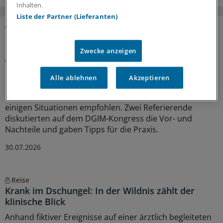
Inhalten.
Liste der Partner (Lieferanten)
MEHR ZUM THEMA
Zwecke anzeigen
Vor- und Nachteile der Therapie
Kortikosteroide bei COPD: Was spricht dafür –
Alle ablehnen
Akzeptieren
und was dagegen?
In der S2k-Leitlinie zur COPD werden Kortikosteroide in
einigen Situationen empfohlen. Zwei Referierende
diskutierten auf dem DGIM-Kongress die Vor- und
Nachteile und gaben Tipps für die Praxis.
30.07.2026
Reise
Krank im Dschungel: In der Wildnis zählt der
klinische Blick
Anhand fiktiver Ereignisse auf einer ärztlich begleiteten