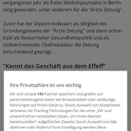
vergangenen Jahr als freier Medizinjournalist in Berlin
tätig geworden, unter anderem für die "Ärzte Zeitung".
Zuvor hat der Diplom-Volkswirt als Mitglied des
Gründungsteams der "Ärzte Zeitung" und dann schon
bald als Ressortleiter Gesundheitspolitik und als
stellvertretender Chefredakteur die Zeitung
entscheidend geprägt.
"Kennt das Geschäft aus dem Effeff"
Seine ersten Sporen als Journalist hatte Laschet bei der
Ihre Privatsphäre ist uns wichtig
Allgemeinen Zeitung in Mainz und dann bei der
Lebensmittelzeitung verdient. Über den Bundesverband
Wir und unsere
145
-Partner speichern und greifen auf
der Pharmazeutischen Industrie (1981) kam er dann
personenbezogene Daten wie Browserdaten oder eindeutige
Kennungen auf Ihrem Gerät zu. Durch Auswahl von Akzeptieren
1982 zur "Ärzte Zeitung".
aktivieren Sie Tracking-Technologien für die unter „Wir und
unsere Partner verarbeiten Daten, um Ihnen Dienste
In der Laudatio für seinen langjährigen Weggefährten
bereitzustellen“ aufgeführten Zwecke. Durch Auswahl von Alle
ablehnen oder Widerruf Ihrer Einwilligung werden diese
sagte Chefredakteur Wolfgang van den Bergh: "Helmut