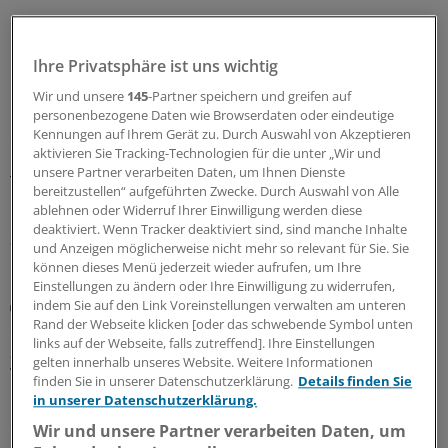
Hauptstadtkongress
Umsetzung der Krankenhausreform: Länder
Ihre Privatsphäre ist uns wichtig
praktizieren die föderale Vielfalt
Wir und unsere
145
-Partner speichern und greifen auf
Hessen drückt auf die Tube, Niedersachsen schaut aus
personenbezogene Daten wie Browserdaten oder eindeutige
Kennungen auf Ihrem Gerät zu. Durch Auswahl von Akzeptieren
der ersten Reihe zu und Berlin wartet auf Brandenburg:
aktivieren Sie Tracking-Technologien für die unter „Wir und
Beim Hauptstadtkongress wurden unterschiedliche
unsere Partner verarbeiten Daten, um Ihnen Dienste
Transformationspfade in eine neue
bereitzustellen“ aufgeführten Zwecke. Durch Auswahl von Alle
Krankenhausstruktur debattiert.
ablehnen oder Widerruf Ihrer Einwilligung werden diese
deaktiviert. Wenn Tracker deaktiviert sind, sind manche Inhalte
30.06.2026
und Anzeigen möglicherweise nicht mehr so relevant für Sie. Sie
können dieses Menü jederzeit wieder aufrufen, um Ihre
Einstellungen zu ändern oder Ihre Einwilligung zu widerrufen,
Hauptstadtkongress
indem Sie auf den Link Voreinstellungen verwalten am unteren
Suizidassistenz: Experten fürchten
Rand der Webseite klicken [oder das schwebende Symbol unten
links auf der Webseite, falls zutreffend]. Ihre Einstellungen
„Goldgräberstimmung“ und fordern Schutz
gelten innerhalb unseres Website. Weitere Informationen
vulnerabler Menschen
finden Sie in unserer Datenschutzerklärung.
Details finden Sie
Die Haltung zur Suizidassistenz hat sich seit einem Urteil
in unserer Datenschutzerklärung.
des Bundesverfassungsgerichts weiterentwickelt. Eine
Wir und unsere Partner verarbeiten Daten, um
Initiative aus dem Bundestag will verhindern, dass