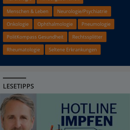
Menschen & Leben
Neurologie/Psychiatrie
Onkologie
Ophthalmologie
Pneumologie
PolitKompass Gesundheit
Rechtssplitter
Rheumatologie
Seltene Erkrankungen
LESETIPPS